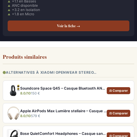
+1.1 en Basses
ANC disponible
+3.2 en Isolation
+1.8 en Micro
Voir la fiche →
Produits similaires
ALTERNATIVES À XIAOMI OPENWEAR STEREO…
Soundcore Space Q45 – Casque Bluetooth ANC 50h d'autonomie et LDAC Hi-Res
⚖ Comparer
8.0/10
150 €
Apple AirPods Max Lumière stellaire – Casque Hi-Fi ANC pro et audio spatial immersif
⚖ Comparer
8.0/10
579 €
Bose QuietComfort Headphones – Casque sans fil à réduction de bruit légendaire
⚖ Comparer