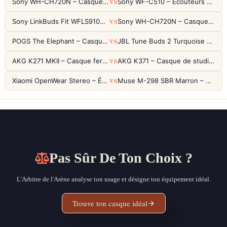
VS
Sony WH-CH720N – Casque ANC 35h, Ultra-léger (192g) avec Processeur V1
Sony WF-C510 – Écouteurs True Wireless compacts, autonomie 22h et multipoint
VS
Sony LinkBuds Fit WFLS910NW Blanc – Écouteurs Sport Ailes ANC
Sony WH-CH720N – Casque ANC 35h, Ultra-léger (192g) avec Processeur V1
VS
POGS The Elephant – Casque Filaire Enfants 85dB POGS-Safe™ (Éco-Responsable)
JBL Tune Buds 2 Turquoise – Écouteurs True Wireless avec ANC et autonomie 48h
VS
AKG K271 MKII – Casque fermé studio fiable pour une écoute neutre
AKG K371 – Casque de studio fermé 50mm titane, réponse 5Hz-50kHz
VS
Xiaomi OpenWear Stereo – Écouteurs Open-Ear Hi-Res avec réduction de fuite sonore
Muse M-298 SBR Marron – Casque Bluetooth ANC avec 66h d'autonomie
Pas Sûr De Ton Choix ?
L'Arbitre de l'Arène analyse ton usage et désigne ton équipement idéal.
Trouve ton casque idéal