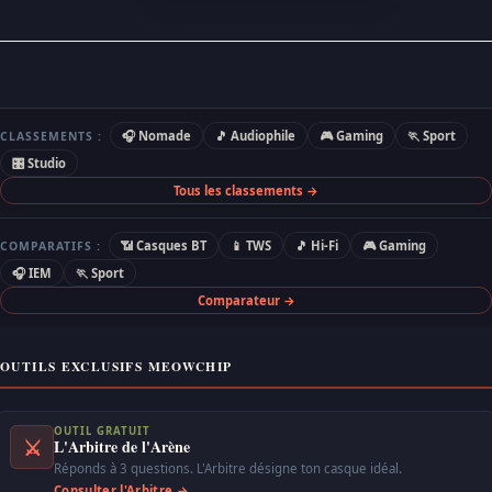
🎧 Nomade
🎵 Audiophile
🎮 Gaming
🏃 Sport
CLASSEMENTS :
🎛 Studio
Tous les classements →
📶 Casques BT
📱 TWS
🎵 Hi-Fi
🎮 Gaming
COMPARATIFS :
🎧 IEM
🏃 Sport
Comparateur →
OUTILS EXCLUSIFS MEOWCHIP
OUTIL GRATUIT
⚔
L'Arbitre de l'Arène
Réponds à 3 questions. L'Arbitre désigne ton casque idéal.
Consulter l'Arbitre →