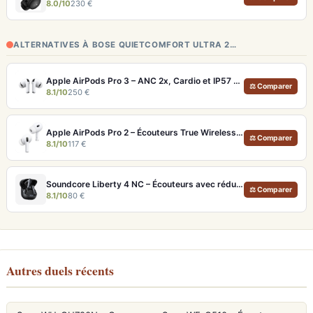
8.0/10
230 €
ALTERNATIVES À BOSE QUIETCOMFORT ULTRA 2…
Apple AirPods Pro 3 – ANC 2x, Cardio et IP57 pour Écosystème iOS
⚖ Comparer
8.1/10
250 €
Apple AirPods Pro 2 – Écouteurs True Wireless ANC USB-C Blancs
⚖ Comparer
8.1/10
117 €
Soundcore Liberty 4 NC – Écouteurs avec réduction de bruit adaptative 2.0
⚖ Comparer
8.1/10
80 €
Autres duels récents