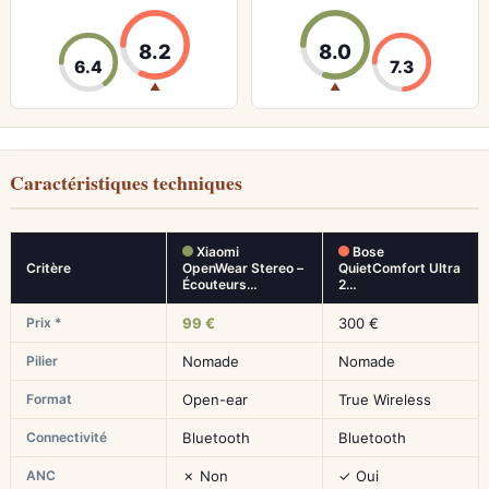
8.2
8.0
6.4
7.3
▲
▲
Caractéristiques techniques
Xiaomi
Bose
Critère
OpenWear Stereo –
QuietComfort Ultra
Écouteurs…
2…
Prix *
99 €
300 €
Pilier
Nomade
Nomade
Format
Open-ear
True Wireless
Connectivité
Bluetooth
Bluetooth
ANC
✗ Non
✓ Oui