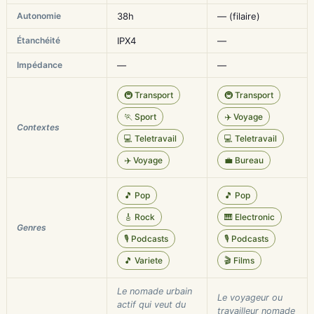
Autonomie
38h
— (filaire)
Étanchéité
IPX4
—
Impédance
—
—
🚇 Transport
🚇 Transport
🏃 Sport
✈️ Voyage
Contextes
💻 Teletravail
💻 Teletravail
✈️ Voyage
💼 Bureau
🎵 Pop
🎵 Pop
🎸 Rock
🎹 Electronic
Genres
🎙️ Podcasts
🎙️ Podcasts
🎵 Variete
🎬 Films
Le nomade urbain
Le voyageur ou
actif qui veut du
travailleur nomade