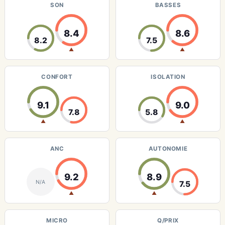
SON
BASSES
8.4
8.6
8.2
7.5
▲
▲
CONFORT
ISOLATION
9.1
9.0
7.8
5.8
▲
▲
ANC
AUTONOMIE
9.2
8.9
N/A
7.5
▲
▲
MICRO
Q/PRIX