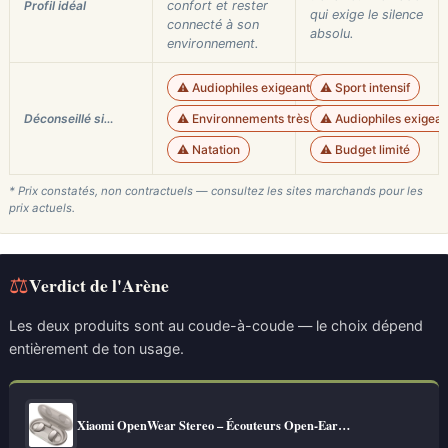
Profil idéal
confort et rester
qui exige le silence
connecté à son
absolu.
environnement.
⚠️ Audiophiles exigeants
⚠️ Sport intensif
Déconseillé si…
⚠️ Environnements très bruyants
⚠️ Audiophiles exigean
⚠️ Natation
⚠️ Budget limité
* Prix constatés, non contractuels — consultez les sites marchands pour les
prix actuels.
⚖
Verdict de l'Arène
Les deux produits sont au coude-à-coude — le choix dépend
entièrement de ton usage.
Xiaomi OpenWear Stereo – Écouteurs Open-Ear…