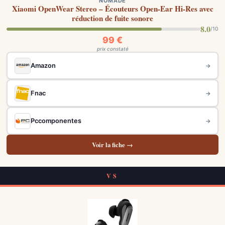
NOMADE
Xiaomi OpenWear Stereo – Écouteurs Open-Ear Hi-Res avec
réduction de fuite sonore
8.0
/10
99 €
prix constaté
Amazon
→
Fnac
→
Pccomponentes
→
Voir la fiche →
VS