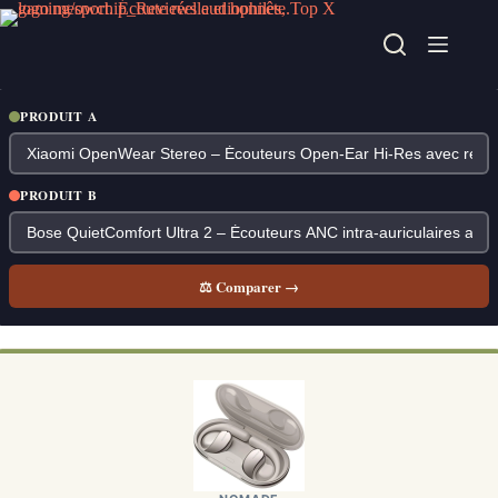
Passer
au
contenu
PRODUIT A
PRODUIT B
⚖ Comparer →