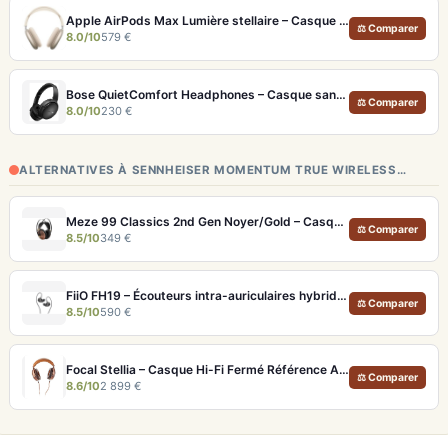
Apple AirPods Max Lumière stellaire – Casque Hi-Fi ANC pro et audio spatial immersif
⚖ Comparer
8.0/10
579 €
Bose QuietComfort Headphones – Casque sans fil à réduction de bruit légendaire
⚖ Comparer
8.0/10
230 €
ALTERNATIVES À SENNHEISER MOMENTUM TRUE WIRELESS…
Meze 99 Classics 2nd Gen Noyer/Gold – Casque Hi-Fi bois artisanal et son balancé
⚖ Comparer
8.5/10
349 €
FiiO FH19 – Écouteurs intra-auriculaires hybrides 8 drivers avec filtres interchangeables
⚖ Comparer
8.5/10
590 €
Focal Stellia – Casque Hi-Fi Fermé Référence Audiophile Portable
⚖ Comparer
8.6/10
2 899 €