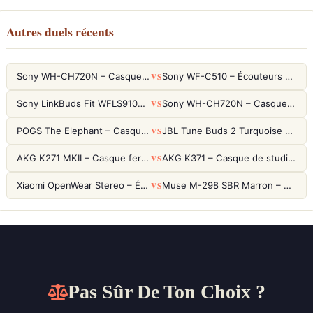
Autres duels récents
VS
Sony WH-CH720N – Casque ANC 35h, Ultra-léger (192g) avec Processeur V1
Sony WF-C510 – Écouteurs True Wireless compacts, autonomie 22h et multipoint
VS
Sony LinkBuds Fit WFLS910NW Blanc – Écouteurs Sport Ailes ANC
Sony WH-CH720N – Casque ANC 35h, Ultra-léger (192g) avec Processeur V1
VS
POGS The Elephant – Casque Filaire Enfants 85dB POGS-Safe™ (Éco-Responsable)
JBL Tune Buds 2 Turquoise – Écouteurs True Wireless avec ANC et autonomie 48h
VS
AKG K271 MKII – Casque fermé studio fiable pour une écoute neutre
AKG K371 – Casque de studio fermé 50mm titane, réponse 5Hz-50kHz
VS
Xiaomi OpenWear Stereo – Écouteurs Open-Ear Hi-Res avec réduction de fuite sonore
Muse M-298 SBR Marron – Casque Bluetooth ANC avec 66h d'autonomie
Pas Sûr De Ton Choix ?