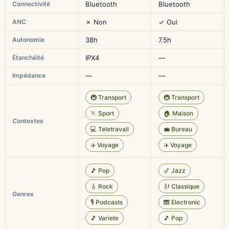
Connectivité
Bluetooth
Bluetooth
ANC
✗ Non
✓ Oui
Autonomie
38h
7.5h
Étanchéité
IPX4
—
Impédance
—
—
🚇 Transport
🚇 Transport
🏃 Sport
🏠 Maison
Contextes
💻 Teletravail
💼 Bureau
✈️ Voyage
✈️ Voyage
🎵 Pop
🎷 Jazz
🎸 Rock
🎻 Classique
Genres
🎙️ Podcasts
🎹 Electronic
🎵 Variete
🎵 Pop