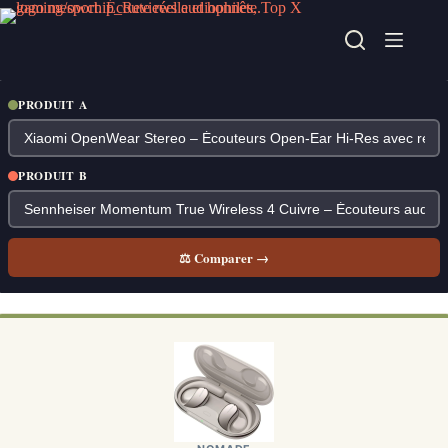
Passer
au
contenu
PRODUIT A
PRODUIT B
⚖ Comparer →