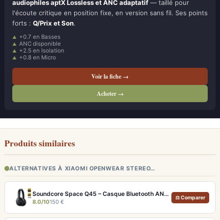
audiophiles aptX Lossless et ANC adaptatif
— taillé pour
l'écoute critique en position fixe, en version sans fil. Ses points
forts :
Q/Prix et Son
.
+0.7 en Basses
ANC disponible
+2.5 en Isolation
+0.8 en Micro
Voir la fiche →
Acheter →
Produits similaires
ALTERNATIVES À XIAOMI OPENWEAR STEREO…
Soundcore Space Q45 – Casque Bluetooth ANC 50h d'autonomie et LDAC Hi-Res
⚖ Comparer
8.0/10
150 €