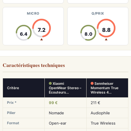
MICRO
Q/PRIX
7.2
8.8
6.4
8.0
▲
▲
Caractéristiques techniques
Xiaomi
Sennheiser
Critère
OpenWear Stereo –
Momentum True
Écouteurs…
Wireless 4…
Prix *
99 €
211 €
Pilier
Nomade
Audiophile
Format
Open-ear
True Wireless