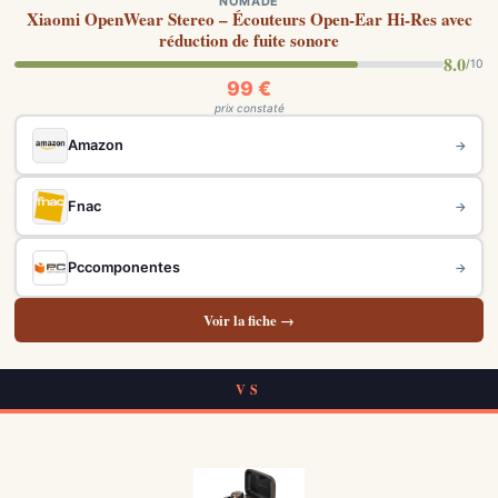
NOMADE
Xiaomi OpenWear Stereo – Écouteurs Open-Ear Hi-Res avec
réduction de fuite sonore
8.0
/10
99 €
prix constaté
Amazon
→
Fnac
→
Pccomponentes
→
Voir la fiche →
VS