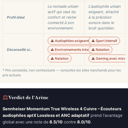
Le nomade urbain
L'audiophile urbain
actif qui veut du
exigeant, attaché
Profil idéal
confort et rester
à la précision
connecté à son
sonore dans le
environnement.
bruit quotidien.
⚠️ Audiophiles exigeants
⚠️ Sport intensif
Déconseillé si…
⚠️ Environnements très bruyants
⚠️ Natation
⚠️ Natation
⚠️ Gaming avec micro
* Prix constatés, non contractuels — consultez les sites marchands pour les
prix actuels.
⚖
Verdict de l'Arène
Sennheiser Momentum True Wireless 4 Cuivre – Écouteurs
audiophiles aptX Lossless et ANC adaptatif
prend l'avantage
global avec une note de
8.5/10
contre
8.0/10
.