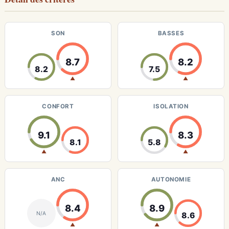
SON
BASSES
8.7
8.2
8.2
7.5
▲
▲
CONFORT
ISOLATION
9.1
8.3
8.1
5.8
▲
▲
ANC
AUTONOMIE
8.4
8.9
N/A
8.6
▲
▲