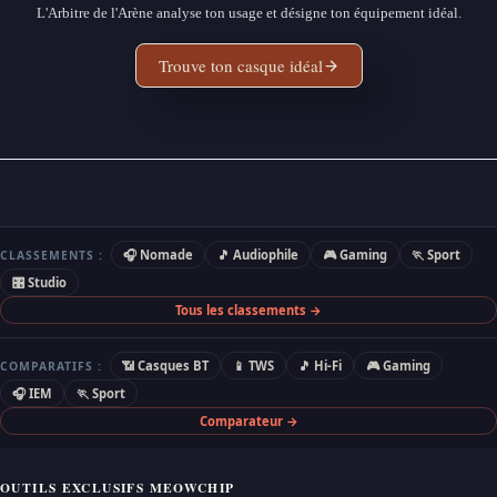
L'Arbitre de l'Arène analyse ton usage et désigne ton équipement idéal.
Trouve ton casque idéal
🎧 Nomade
🎵 Audiophile
🎮 Gaming
🏃 Sport
CLASSEMENTS :
🎛 Studio
Tous les classements →
📶 Casques BT
📱 TWS
🎵 Hi-Fi
🎮 Gaming
COMPARATIFS :
🎧 IEM
🏃 Sport
Comparateur →
OUTILS EXCLUSIFS MEOWCHIP