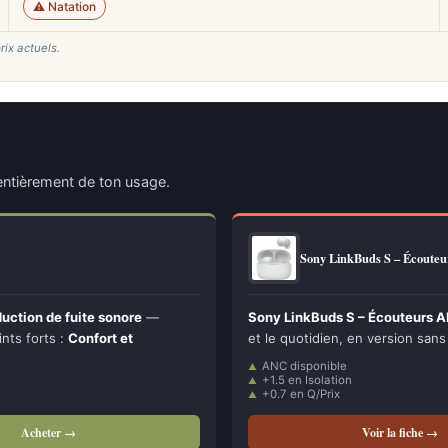
⚠️ Natation
rix actuels.
ntièrement de ton usage.
Sony LinkBuds S – Écout
ction de fuite sonore
—
Sony LinkBuds S – Écouteurs 
ints forts :
Confort et
et le quotidien, en version sans 
ANC disponible
+1.5 en Isolation
+0.7 en Q/Prix
Acheter →
Voir la fiche →