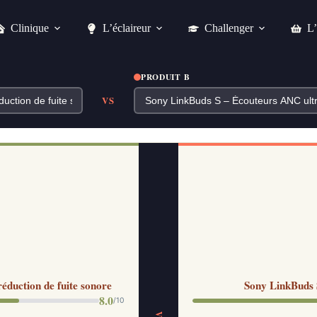
Clinique
L’éclaireur
Challenger
L’
PRODUIT B
VS
duction de fuite sonore
Sony LinkBuds 
8.0
/10