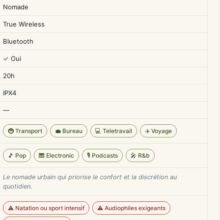
Nomade
True Wireless
Bluetooth
✓ Oui
20h
IPX4
—
🚇 Transport
💼 Bureau
💻 Teletravail
✈️ Voyage
🎵 Pop
🎹 Electronic
🎙️ Podcasts
🎤 R&b
Le nomade urbain qui priorise le confort et la discrétion au
quotidien.
⚠️ Natation ou sport intensif
⚠️ Audiophiles exigeants