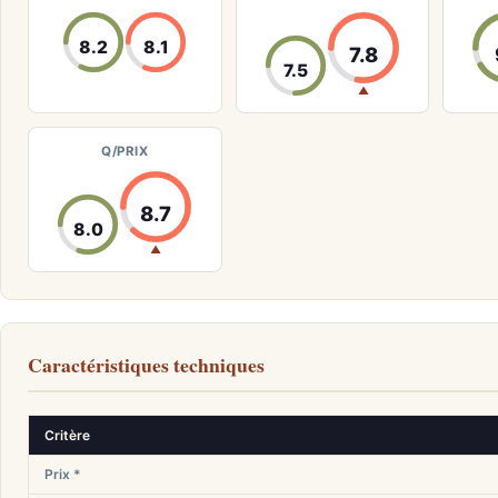
8.2
8.1
7.8
7.5
▲
Q/PRIX
8.7
8.0
▲
Caractéristiques techniques
Critère
Prix *