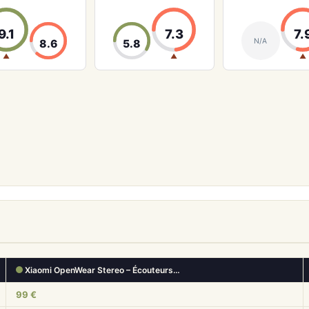
9.1
7.3
7.
N/A
8.6
5.8
▲
▲
▲
Xiaomi OpenWear Stereo – Écouteurs…
99 €