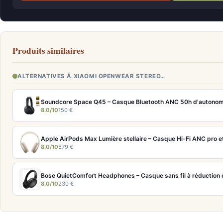
Produits similaires
ALTERNATIVES À XIAOMI OPENWEAR STEREO…
Soundcore Space Q45 – Casque Bluetooth ANC 50h d'autonom
8.0/10
150 €
8.0/10
579 €
Bose QuietComfort Headphones – Casque sans fil à réduction d
8.0/10
230 €