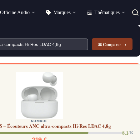
Officine Audio
Marques
Thématiques
⚖ Comparer →
NOMADE
S – Écouteurs ANC ultra-compacts Hi-Res LDAC 4,8g
8.1
/10
219 €