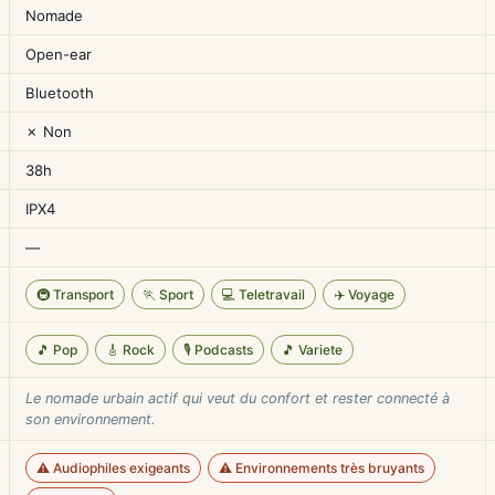
Nomade
Open-ear
Bluetooth
✗ Non
38h
IPX4
—
🚇 Transport
🏃 Sport
💻 Teletravail
✈️ Voyage
🎵 Pop
🎸 Rock
🎙️ Podcasts
🎵 Variete
Le nomade urbain actif qui veut du confort et rester connecté à
son environnement.
⚠️ Audiophiles exigeants
⚠️ Environnements très bruyants