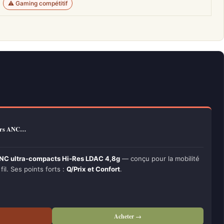
⚠️ Gaming compétitif
eurs ANC…
ANC ultra-compacts Hi-Res LDAC 4,8g
— conçu pour la mobilité
fil. Ses points forts :
Q/Prix et Confort
.
Acheter →