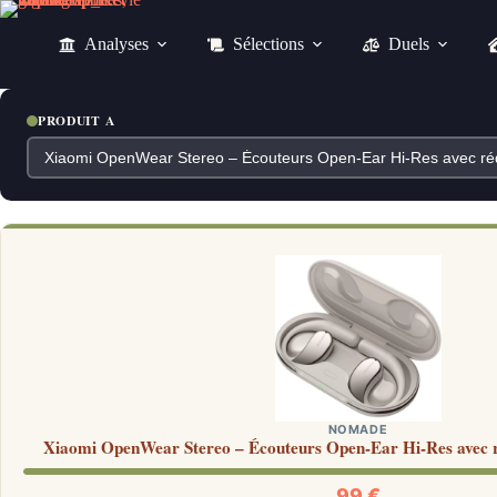
Passer
au
Analyses
Sélections
Duels
contenu
PRODUIT A
NOMADE
Xiaomi OpenWear Stereo – Écouteurs Open-Ear Hi-Res avec ré
99 €