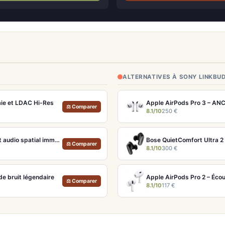
ALTERNATIVES À SONY LINKBU
ie et LDAC Hi-Res
Apple AirPods Pro 3 – ANC
⚖ Comparer
8.1/10
250 €
Apple AirPods Max Lumière stellaire – Casque Hi-Fi ANC pro et audio spatial immersif
Bose QuietComfort Ultra 2 
⚖ Comparer
8.1/10
300 €
e bruit légendaire
Apple AirPods Pro 2 – Éco
⚖ Comparer
8.1/10
117 €