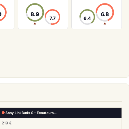
9
8.9
6.8
7.7
6.4
▲
▲
Sony LinkBuds S – Écouteurs…
219 €