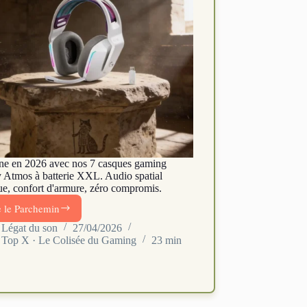
e en 2026 avec nos 7 casques gaming
 Atmos à batterie XXL. Audio spatial
que, confort d'armure, zéro compromis.
e le Parchemin
Casque
audio
Légat du son
27/04/2026
Top X · Le Colisée du Gaming
23 min
spatial
gaming
2026
:
7