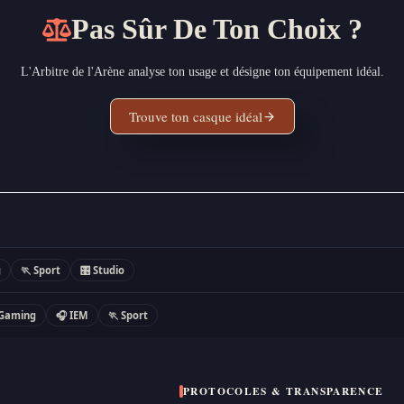
silence
Pas Sûr De Ton Choix ?
L'Arbitre de l'Arène analyse ton usage et désigne ton équipement idéal.
Trouve ton casque idéal
g
🏃 Sport
🎛 Studio
 Gaming
🎧 IEM
🏃 Sport
PROTOCOLES & TRANSPARENCE