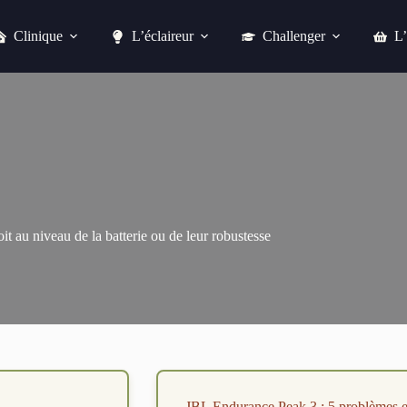
Clinique
L’éclaireur
Challenger
L’
t au niveau de la batterie ou de leur robustesse
JBL Endurance Peak 3 : 5 problèmes e