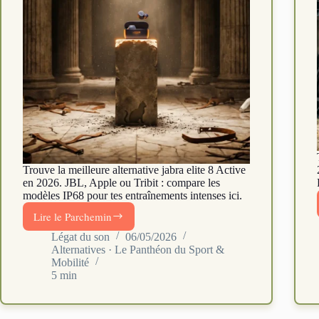
Trouve la meilleure alternative jabra elite 8 Active
en 2026. JBL, Apple ou Tribit : compare les
modèles IP68 pour tes entraînements intenses ici.
Lire le Parchemin
Quelle
alternative
Légat du son
06/05/2026
Alternatives · Le Panthéon du Sport &
jabra
Mobilité
elite
5 min
choisir
pour
le