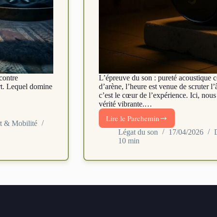
contre
L’épreuve du son : pureté acoustique
rt. Lequel domine
d’arène, l’heure est venue de scruter 
c’est le cœur de l’expérience. Ici, nou
vérité vibrante.…
Lire le Parchemin
Soundcore
t & Mobilité
Space
Légat du son
17/04/2026
10 min
Q45
vs
Sony
WH-
CH720N
:
duel
au