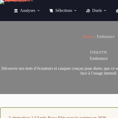
Passer
au
Analyses
Sélections
Duels
contenu
Home
-
Endurance
ÉTIQUETTE
Endurance
Découvre nos tests d’écouteurs et casques conçus pour durer, que ce soi
face à l’usage intensif.
3 alternatives à l’Arctis Nova Elite pour le gaming en 2026