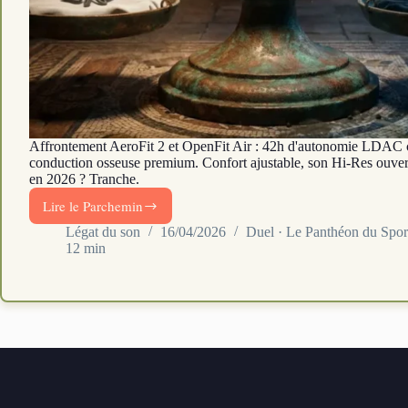
Affrontement AeroFit 2 et OpenFit Air : 42h d'autonomie LDAC 
conduction osseuse premium. Confort ajustable, son Hi-Res ouve
en 2026 ? Tranche.
Lire le Parchemin
Soundcore
AeroFit
Légat du son
16/04/2026
Duel · Le Panthéon du Spor
12 min
2
vs
Shokz
OpenFit
Air
:
open-
ear
LDAC