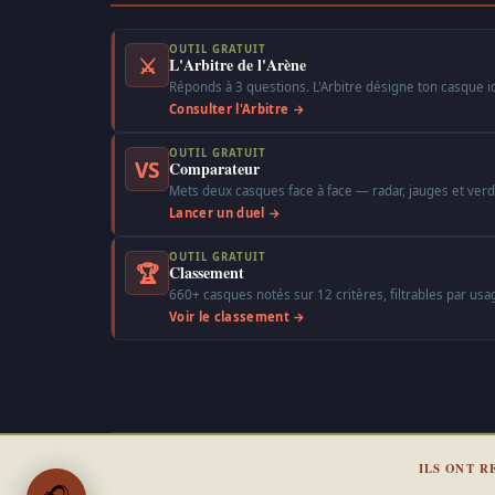
OUTIL GRATUIT
⚔
L'Arbitre de l'Arène
Réponds à 3 questions. L'Arbitre désigne ton casque i
Consulter l'Arbitre →
OUTIL GRATUIT
VS
Comparateur
Mets deux casques face à face — radar, jauges et verdi
Lancer un duel →
OUTIL GRATUIT
🏆
Classement
660+ casques notés sur 12 critères, filtrables par usa
Voir le classement →
ILS ONT R