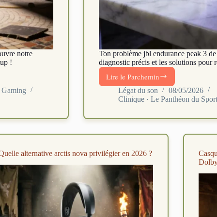
ouvre notre
Ton problème jbl endurance peak 3 de
up !
diagnostic précis et les solutions pour 
Lire le Parchemin
JBL
Endurance
du Gaming
Légat du son
08/05/2026
Clinique · Le Panthéon du Spor
Peak
3
:
5
problèmes
et
Quelle alternative arctis nova privilégier en 2026 ?
Casqu
solutions
Dolby
en
2026