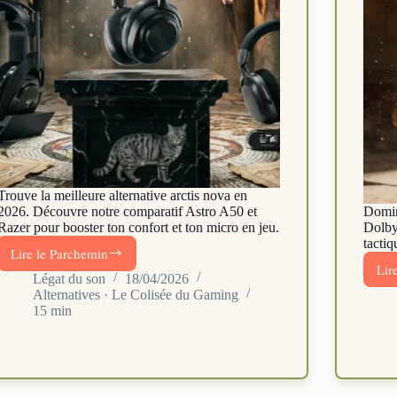
Trouve la meilleure alternative arctis nova en
2026. Découvre notre comparatif Astro A50 et
Domin
Razer pour booster ton confort et ton micro en jeu.
Dolby
tacti
Lire le Parchemin
Quelle
Lir
alternative
Légat du son
18/04/2026
Alternatives · Le Colisée du Gaming
arctis
15 min
nova
privilégier
en
2026
?