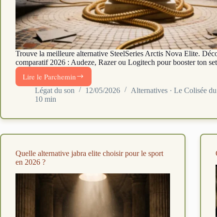
Trouve la meilleure alternative SteelSeries Arctis Nova Elite. Déc
comparatif 2026 : Audeze, Razer ou Logitech pour booster ton set
Lire le Parchemin
3
alternatives
Légat du son
12/05/2026
Alternatives · Le Colisée 
10 min
à
l’Arctis
Nova
Elite
pour
le
Quelle alternative jabra elite choisir pour le sport
gaming
en 2026 ?
en
2026