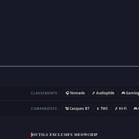
🎧 Nomade
🎵 Audiophile
🎮 Gamin
CLASSEMENTS :
📶 Casques BT
📱 TWS
🎵 Hi-Fi
🎮
COMPARATIFS :
OUTILS EXCLUSIFS MEOWCHIP