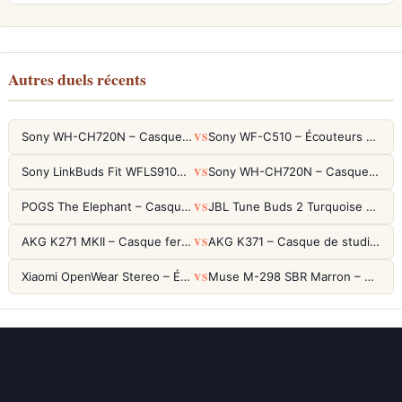
Autres duels récents
VS
Sony WH-CH720N – Casque ANC 35h, Ultra-léger (192g) avec Processeur V1
Sony WF-C510 – Écouteurs True Wireless compacts, autonomie 22h et multipoint
VS
Sony LinkBuds Fit WFLS910NW Blanc – Écouteurs Sport Ailes ANC
Sony WH-CH720N – Casque ANC 35h, Ultra-léger (192g) avec Processeur V1
VS
POGS The Elephant – Casque Filaire Enfants 85dB POGS-Safe™ (Éco-Responsable)
JBL Tune Buds 2 Turquoise – Écouteurs True Wireless avec ANC et autonomie 48h
VS
AKG K271 MKII – Casque fermé studio fiable pour une écoute neutre
AKG K371 – Casque de studio fermé 50mm titane, réponse 5Hz-50kHz
VS
Xiaomi OpenWear Stereo – Écouteurs Open-Ear Hi-Res avec réduction de fuite sonore
Muse M-298 SBR Marron – Casque Bluetooth ANC avec 66h d'autonomie