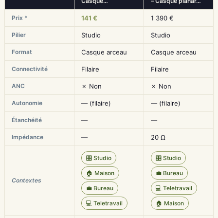
Casque…
– Casque planar…
Prix *
141 €
1 390 €
Pilier
Studio
Studio
Format
Casque arceau
Casque arceau
Connectivité
Filaire
Filaire
ANC
✗ Non
✗ Non
Autonomie
— (filaire)
— (filaire)
Étanchéité
—
—
Impédance
—
20 Ω
🎛️ Studio
🎛️ Studio
🏠 Maison
💼 Bureau
Contextes
💼 Bureau
💻 Teletravail
💻 Teletravail
🏠 Maison