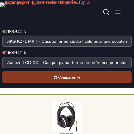
Passer
au
contenu
PRODUIT A
PRODUIT B
⚖ Comparer →