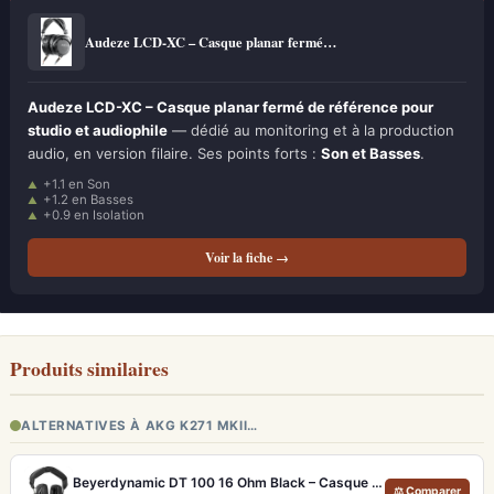
Audeze LCD-XC – Casque planar fermé…
Audeze LCD-XC – Casque planar fermé de référence pour
studio et audiophile
— dédié au monitoring et à la production
audio, en version filaire. Ses points forts :
Son et Basses
.
+1.1 en Son
+1.2 en Basses
+0.9 en Isolation
Voir la fiche →
Produits similaires
ALTERNATIVES À AKG K271 MKII…
Beyerdynamic DT 100 16 Ohm Black – Casque studio fermé pour monitoring précis
⚖ Comparer