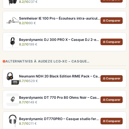
8.2/10
237 €
Sennheiser IE 100 Pro – Écouteurs intra-auriculaires transparents pour monitoring live
⚖ Comparer
8.2/10
90 €
Beyerdynamic DJ 300 PRO X – Casque DJ 2-en-1 pour club et studio
⚖ Comparer
8.2/10
199 €
ALTERNATIVES À AUDEZE LCD-XC – CASQUE…
Neumann NDH 20 Black Edition RIME Pack – Casque studio fermé pour monitoring pro et immersion binaurale
⚖ Comparer
8.7/10
529 €
Beyerdynamic DT 770 Pro 80 Ohms Noir – Casque studio fermé pour monitoring précis
⚖ Comparer
8.7/10
149 €
Beyerdynamic DT770PRO – Casque studio fermé pour un monitoring précis et isolé
⚖ Comparer
8.7/10
211 €