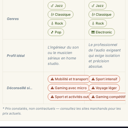
🎷 Jazz
🎷 Jazz
🎻 Classique
🎻 Classique
Genres
🎸 Rock
🎸 Rock
🎵 Pop
🎹 Electronic
Le professionnel
L'ingénieur du son
de l'audio exigeant
ou le musicien
Profil idéal
qui exige isolation
sérieux en home
et précision
studio.
absolue.
⚠️ Mobilité et transport
⚠️ Sport intensif
Déconseillé si…
⚠️ Gaming avec micro
⚠️ Voyage léger
⚠️ Sport et activités outdoor
⚠️ Gaming compétitif
* Prix constatés, non contractuels — consultez les sites marchands pour les
prix actuels.