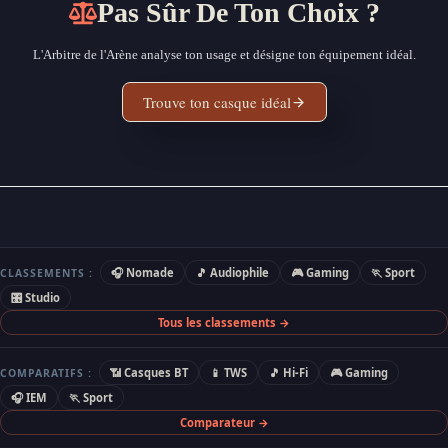
Pas Sûr De Ton Choix ?
L'Arbitre de l'Arène analyse ton usage et désigne ton équipement idéal.
Trouve ton casque idéal
🎧 Nomade
🎵 Audiophile
🎮 Gaming
🏃 Sport
CLASSEMENTS :
🎛 Studio
Tous les classements →
📶 Casques BT
📱 TWS
🎵 Hi-Fi
🎮 Gaming
COMPARATIFS :
🎧 IEM
🏃 Sport
Comparateur →