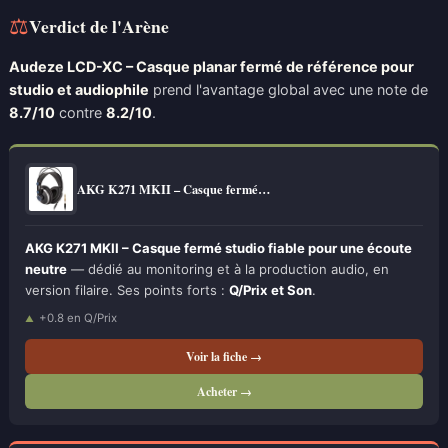
⚖
Verdict de l'Arène
Audeze LCD-XC – Casque planar fermé de référence pour
studio et audiophile
prend l'avantage global avec une note de
8.7/10
contre
8.2/10
.
AKG K271 MKII – Casque fermé…
AKG K271 MKII – Casque fermé studio fiable pour une écoute
neutre
— dédié au monitoring et à la production audio, en
version filaire. Ses points forts :
Q/Prix et Son
.
+0.8 en Q/Prix
Voir la fiche →
Acheter →