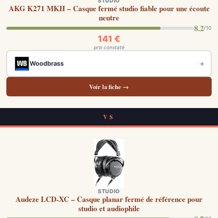
STUDIO
AKG K271 MKII – Casque fermé studio fiable pour une écoute
neutre
8.2
/10
141 €
prix constaté
Woodbrass
→
Voir la fiche →
VS
STUDIO
Audeze LCD-XC – Casque planar fermé de référence pour
studio et audiophile