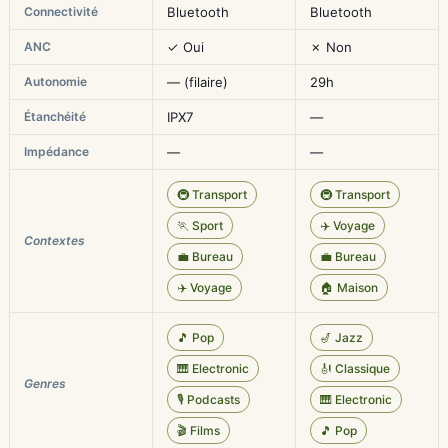
Connectivité
Bluetooth
Bluetooth
ANC
✓ Oui
✗ Non
Autonomie
— (filaire)
29h
Étanchéité
IPX7
—
Impédance
—
—
🚇 Transport
🚇 Transport
🏃 Sport
✈️ Voyage
Contextes
💼 Bureau
💼 Bureau
✈️ Voyage
🏠 Maison
🎵 Pop
🎷 Jazz
🎹 Electronic
🎻 Classique
Genres
🎙️ Podcasts
🎹 Electronic
🎬 Films
🎵 Pop