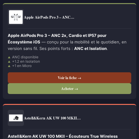
Apple AirPods Pro 3 – ANC…
Apple AirPods Pro 3 – ANC 2x, Cardio et IP57 pour
Écosystème iOS
— conçu pour la mobilité et le quotidien, en
version sans fil. Ses points forts :
ANC et Isolation
.
ANC disponible
+1.2 en Isolation
+1 en Micro
Voir la fiche →
Acheter →
Astell&Kern AK UW 100 MKII…
Astell&Kern AK UW 100 MKII – Écouteurs True Wireless