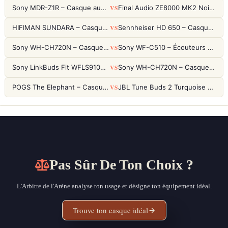
VS
Sony MDR-Z1R – Casque audiophile fermé haute résolution
Final Audio ZE8000 MK2 Noir – Écouteurs True Wireless audiophiles 8K Sound
VS
HIFIMAN SUNDARA – Casque Planar Magnetic Ouvert Over-Ear Audiophile
Sennheiser HD 650 – Casque audiophile ouvert pour l'écoute analytique
VS
Sony WH-CH720N – Casque ANC 35h, Ultra-léger (192g) avec Processeur V1
Sony WF-C510 – Écouteurs True Wireless compacts, autonomie 22h et multipoint
VS
Sony LinkBuds Fit WFLS910NW Blanc – Écouteurs Sport Ailes ANC
Sony WH-CH720N – Casque ANC 35h, Ultra-léger (192g) avec Processeur V1
VS
POGS The Elephant – Casque Filaire Enfants 85dB POGS-Safe™ (Éco-Responsable)
JBL Tune Buds 2 Turquoise – Écouteurs True Wireless avec ANC et autonomie 48h
Pas Sûr De Ton Choix ?
L'Arbitre de l'Arène analyse ton usage et désigne ton équipement idéal.
Trouve ton casque idéal