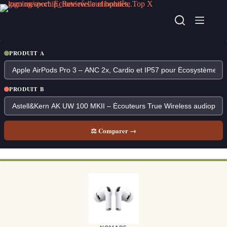
Passer
au
contenu
PRODUIT A
PRODUIT B
⚖ Comparer →