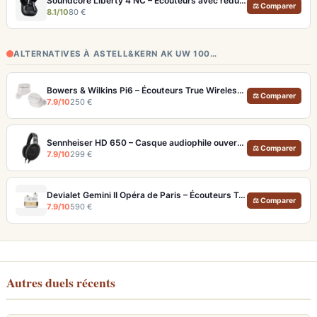
Soundcore Liberty 4 NC – Écouteurs avec réduction de bruit adaptative 2.0
⚖ Comparer
8.1/10
80 €
ALTERNATIVES À ASTELL&KERN AK UW 100…
Bowers & Wilkins Pi6 – Écouteurs True Wireless audiophiles avec ANC adaptatif
⚖ Comparer
7.9/10
250 €
Sennheiser HD 650 – Casque audiophile ouvert pour l'écoute analytique
⚖ Comparer
7.9/10
299 €
Devialet Gemini II Opéra de Paris – Écouteurs True Wireless audiophiles plaqués or
⚖ Comparer
7.9/10
590 €
Autres duels récents