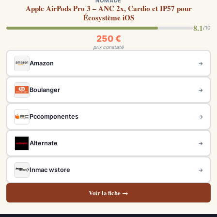
NOMADE
Apple AirPods Pro 3 – ANC 2x, Cardio et IP57 pour
Écosystème iOS
8.1
/10
250 €
prix constaté
Amazon
→
Boulanger
→
Pccomponentes
→
Alternate
→
Inmac wstore
→
Voir la fiche →