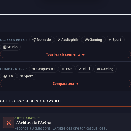
🎧 Nomade
🎵 Audiophile
🎮 Gaming
🏃 Sport
CLASSEMENTS :
🎛 Studio
Tous les classements →
📶 Casques BT
📱 TWS
🎵 Hi-Fi
🎮 Gaming
COMPARATIFS :
🎧 IEM
🏃 Sport
Comparateur →
OUTILS EXCLUSIFS MEOWCHIP
OUTIL GRATUIT
⚔
L'Arbitre de l'Arène
Réponds à 3 questions. L'Arbitre désigne ton casque idéal.