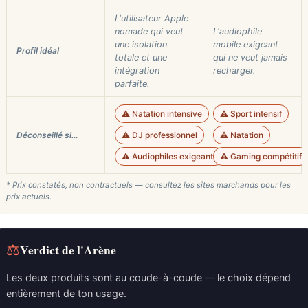
L'utilisateur Apple
nomade qui veut
L'audiophile
une isolation
mobile exigeant
Profil idéal
totale et une
qui ne veut jamais
intégration
recharger.
parfaite.
⚠️ Natation intensive
⚠️ Sport intensif
Déconseillé si…
⚠️ DJ professionnel
⚠️ Natation
⚠️ Audiophiles exigeants
⚠️ Gaming compétitif
* Prix constatés, non contractuels — consultez les sites marchands pour les
prix actuels.
⚖
Verdict de l'Arène
Les deux produits sont au coude-à-coude — le choix dépend
entièrement de ton usage.