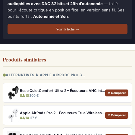
audiophiles avec DAC 32 bits et 29h d'autonomie
— taillé
pour l'écoute critique en position fixe, en version sans fil. Ses
points forts :
Autonomie et Son
.
Voir la fiche →
Produits similaires
ALTERNATIVES À APPLE AIRPODS PRO 3…
Bose QuietComfort Ultra 2 – Écouteurs ANC intra-auriculaires avec son immersif
⚖ Comparer
8.1/10
300 €
Apple AirPods Pro 2 – Écouteurs True Wireless ANC USB-C Blancs
⚖ Comparer
8.1/10
117 €