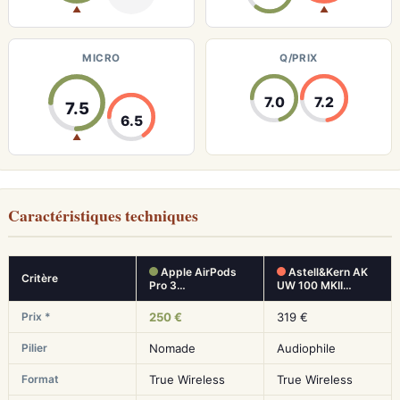
▲
▲
MICRO
Q/PRIX
7.0
7.2
7.5
6.5
▲
Caractéristiques techniques
Apple AirPods
Astell&Kern AK
Critère
Pro 3…
UW 100 MKII…
Prix *
250 €
319 €
Pilier
Nomade
Audiophile
Format
True Wireless
True Wireless