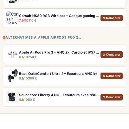
Corsair HS80 RGB Wireless – Casque gaming sans fil avec micro broadcast
⚖ Comparer
7.9/10
110 €
ALTERNATIVES À APPLE AIRPODS PRO 2…
Apple AirPods Pro 3 – ANC 2x, Cardio et IP57 pour Écosystème iOS
⚖ Comparer
8.1/10
250 €
Bose QuietComfort Ultra 2 – Écouteurs ANC intra-auriculaires avec son immersif
⚖ Comparer
8.1/10
300 €
Soundcore Liberty 4 NC – Écouteurs avec réduction de bruit adaptative 2.0
⚖ Comparer
8.1/10
80 €