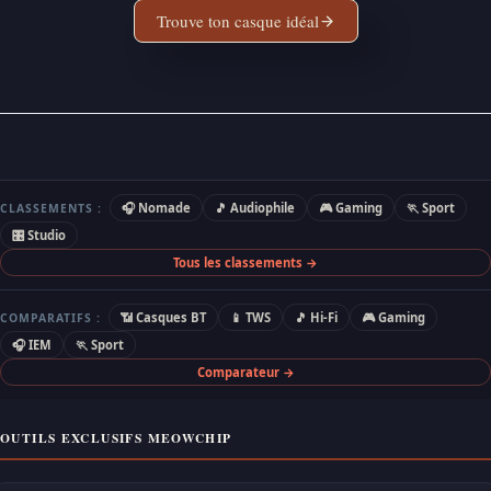
Trouve ton casque idéal
🎧 Nomade
🎵 Audiophile
🎮 Gaming
🏃 Sport
CLASSEMENTS :
🎛 Studio
Tous les classements →
📶 Casques BT
📱 TWS
🎵 Hi-Fi
🎮 Gaming
COMPARATIFS :
🎧 IEM
🏃 Sport
Comparateur →
OUTILS EXCLUSIFS MEOWCHIP