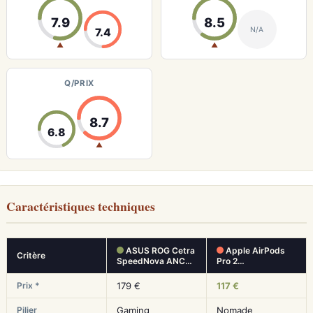
7.9
8.5
N/A
7.4
▲
▲
Q/PRIX
8.7
6.8
▲
Caractéristiques techniques
ASUS ROG Cetra
Apple AirPods
Critère
SpeedNova ANC…
Pro 2…
Prix *
179 €
117 €
Pilier
Gaming
Nomade