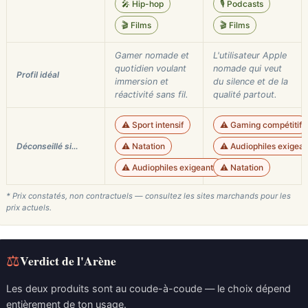
🎤 Hip-hop
🎙️ Podcasts
🎬 Films
🎬 Films
Gamer nomade et
L'utilisateur Apple
quotidien voulant
nomade qui veut
Profil idéal
immersion et
du silence et de la
réactivité sans fil.
qualité partout.
⚠️ Sport intensif
⚠️ Gaming compétitif
Déconseillé si…
⚠️ Natation
⚠️ Audiophiles exigean
⚠️ Audiophiles exigeants
⚠️ Natation
* Prix constatés, non contractuels — consultez les sites marchands pour les
prix actuels.
⚖
Verdict de l'Arène
Les deux produits sont au coude-à-coude — le choix dépend
entièrement de ton usage.