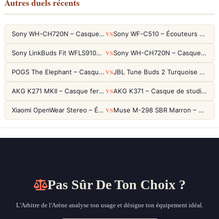
Autres duels récents
VS
Sony WH-CH720N – Casque ANC 35h, Ultra-léger (192g) avec Processeur V1
Sony WF-C510 – Écouteurs True Wireless compacts, autonomie 22h et multipoint
VS
Sony LinkBuds Fit WFLS910NW Blanc – Écouteurs Sport Ailes ANC
Sony WH-CH720N – Casque ANC 35h, Ultra-léger (192g) avec Processeur V1
VS
POGS The Elephant – Casque Filaire Enfants 85dB POGS-Safe™ (Éco-Responsable)
JBL Tune Buds 2 Turquoise – Écouteurs True Wireless avec ANC et autonomie 48h
VS
AKG K271 MKII – Casque fermé studio fiable pour une écoute neutre
AKG K371 – Casque de studio fermé 50mm titane, réponse 5Hz-50kHz
VS
Xiaomi OpenWear Stereo – Écouteurs Open-Ear Hi-Res avec réduction de fuite sonore
Muse M-298 SBR Marron – Casque Bluetooth ANC avec 66h d'autonomie
Pas Sûr De Ton Choix ?
L'Arbitre de l'Arène analyse ton usage et désigne ton équipement idéal.