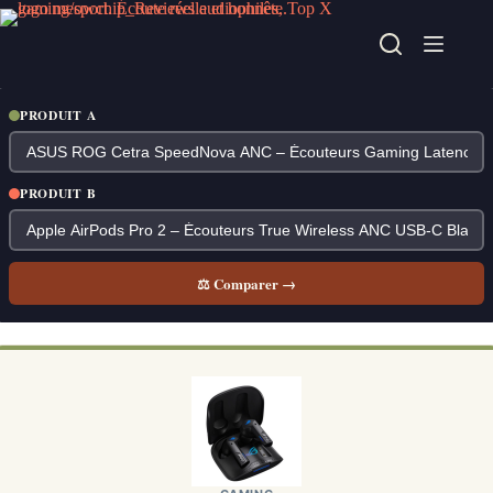
Passer
au
contenu
PRODUIT A
PRODUIT B
⚖ Comparer →