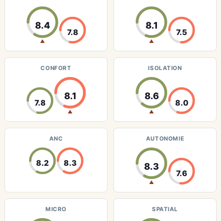
8.4
8.1
7.8
7.5
▲
▲
CONFORT
ISOLATION
8.1
8.6
7.8
8.0
▲
▲
ANC
AUTONOMIE
8.2
8.3
8.3
7.6
▲
MICRO
SPATIAL