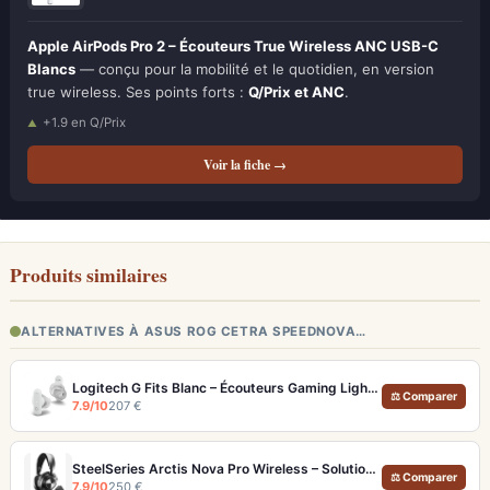
Apple AirPods Pro 2 – Écouteurs True Wireless ANC USB-C
Blancs
— conçu pour la mobilité et le quotidien, en version
true wireless. Ses points forts :
Q/Prix et ANC
.
+1.9 en Q/Prix
Voir la fiche →
Produits similaires
ALTERNATIVES À ASUS ROG CETRA SPEEDNOVA…
Logitech G Fits Blanc – Écouteurs Gaming Lightform Moulage UV LIGHTSPEED
⚖ Comparer
7.9/10
207 €
SteelSeries Arctis Nova Pro Wireless – Solution audio gaming ultime multi-plateforme
⚖ Comparer
7.9/10
250 €