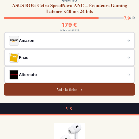
GAMING
ASUS ROG Cetra SpeedNova ANC – Écouteurs Gaming
Latence <40 ms 24 bits
7.9
/10
179 €
prix constaté
Amazon
→
Fnac
→
Alternate
→
Voir la fiche →
VS