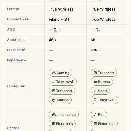
Format
True Wireless
True Wireless
Connectivité
Filaire + BT
True Wireless
ANC
✓ Oui
✓ Oui
Autonomie
46h
6h
Étanchéité
—
IPX4
Impédance
—
—
🎮 Gaming
🚇 Transport
💻 Teletravail
💼 Bureau
Contextes
🚇 Transport
🏃 Sport
🏠 Maison
💻 Teletravail
🎮 Jeux-video
🎵 Pop
🎹 Electronic
🎹 Electronic
Genres