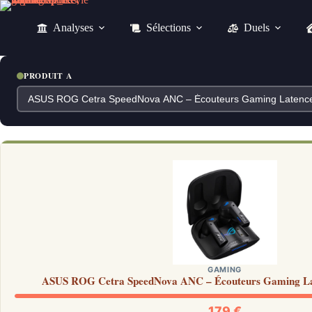
Passer
au
Analyses
Sélections
Duels
contenu
PRODUIT A
GAMING
ASUS ROG Cetra SpeedNova ANC – Écouteurs Gaming Lat
179 €