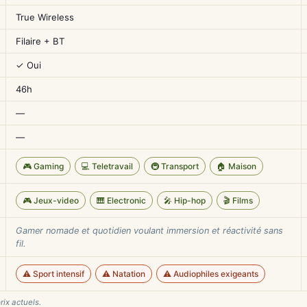
True Wireless
Filaire + BT
✓ Oui
46h
—
—
🎮 Gaming
💻 Teletravail
🚇 Transport
🏠 Maison
🎮 Jeux-video
🎹 Electronic
🎤 Hip-hop
🎬 Films
Gamer nomade et quotidien voulant immersion et réactivité sans
fil.
⚠️ Sport intensif
⚠️ Natation
⚠️ Audiophiles exigeants
rix actuels.