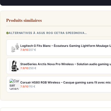
Produits similaires
ALTERNATIVES À ASUS ROG CETRA SPEEDNOVA…
Logitech G Fits Blanc – Écouteurs Gaming Lightform Moulag
7.9/10
207 €
7.9/10
250 €
Corsair HS80 RGB Wireless – Casque gaming sans fil avec mi
7.9/10
110 €