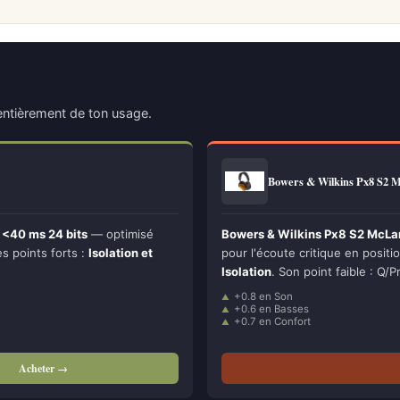
ntièrement de ton usage.
Bowers & Wilkins Px8 S2
<40 ms 24 bits
— optimisé
Bowers & Wilkins Px8 S2 McLare
Ses points forts :
Isolation et
pour l'écoute critique en position
Isolation
. Son point faible : Q/Pr
+0.8 en Son
+0.6 en Basses
+0.7 en Confort
Acheter →