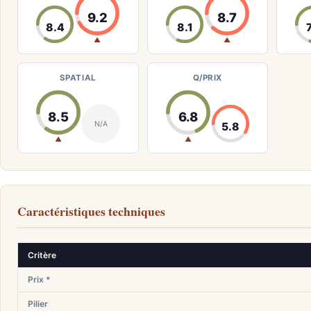
9.2
8.7
8.4
8.1
▲
▲
SPATIAL
Q/PRIX
8.5
6.8
N/A
5.8
▲
▲
Caractéristiques techniques
Critère
Prix *
Pilier