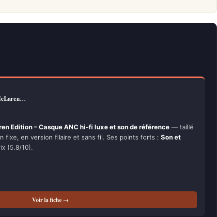
 McLaren…
n Edition – Casque ANC hi-fi luxe et son de référence
— taillé
 fixe, en version filaire et sans fil. Ses points forts :
Son et
ix (5.8/10).
Voir la fiche →