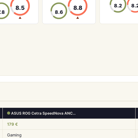
8.2
8.
8.5
8.8
7.8
8.6
▲
▲
ASUS ROG Cetra SpeedNova ANC…
179 €
Gaming