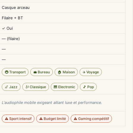
Casque arceau
Filaire + BT
✓ Oui
— (filaire)
—
—
🚇 Transport
💼 Bureau
🏠 Maison
✈️ Voyage
🎷 Jazz
🎻 Classique
🎹 Electronic
🎵 Pop
L'audiophile mobile exigeant alliant luxe et performance.
⚠️ Sport intensif
⚠️ Budget limité
⚠️ Gaming compétitif