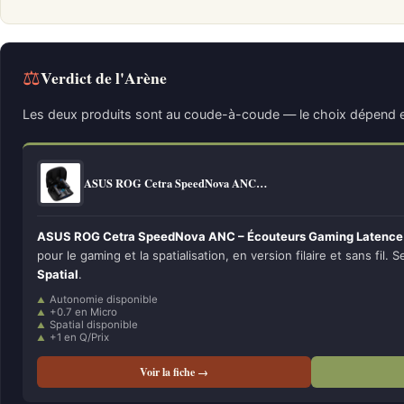
⚖
Verdict de l'Arène
Les deux produits sont au coude-à-coude — le choix dépend e
ASUS ROG Cetra SpeedNova ANC…
ASUS ROG Cetra SpeedNova ANC – Écouteurs Gaming Latence 
pour le gaming et la spatialisation, en version filaire et sans fil. 
Spatial
.
Autonomie disponible
+0.7 en Micro
Spatial disponible
+1 en Q/Prix
Voir la fiche →