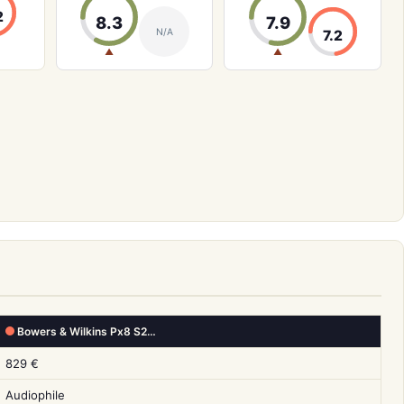
2
8.3
7.9
N/A
7.2
▲
▲
Bowers & Wilkins Px8 S2…
829 €
Audiophile