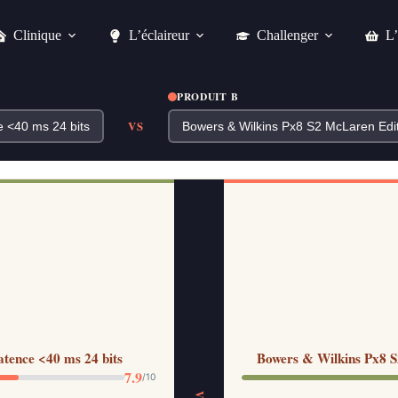
Clinique
L’éclaireur
Challenger
L’
PRODUIT B
VS
ence <40 ms 24 bits
Bowers & Wilkins Px8 S2
7.9
/10