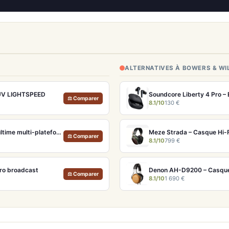
ALTERNATIVES À BOWERS & WI
e UV LIGHTSPEED
Soundcore Liberty 4 Pro –
⚖ Comparer
8.1/10
130 €
SteelSeries Arctis Nova Pro Wireless – Solution audio gaming ultime multi-plateforme
Meze Strada – Casque Hi-
⚖ Comparer
8.1/10
799 €
cro broadcast
Denon AH-D9200 – Casque
⚖ Comparer
8.1/10
1 690 €