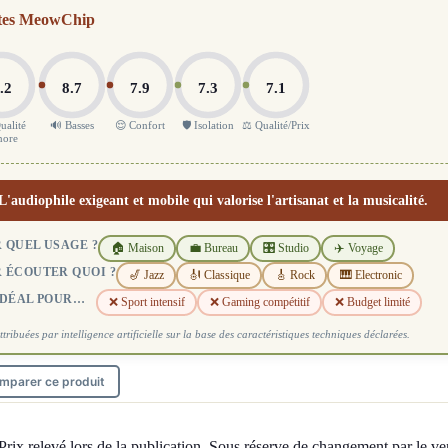
tes MeowChip
.2
8.7
7.9
7.3
7.1
ualité
🔊 Basses
😌 Confort
🛡️ Isolation
⚖️ Qualité/Prix
nore
L'audiophile exigeant et mobile qui valorise l'artisanat et la musicalité.
 QUEL USAGE ?
🏠 Maison
💼 Bureau
🎛️ Studio
✈️ Voyage
 ÉCOUTER QUOI ?
🎷 Jazz
🎻 Classique
🎸 Rock
🎹 Electronic
IDÉAL POUR…
❌ Sport intensif
❌ Gaming compétitif
❌ Budget limité
ttribuées par intelligence artificielle sur la base des caractéristiques techniques déclarées.
mparer ce produit
Prix relevé lors de la publication. Sous réserve de changement par le ve