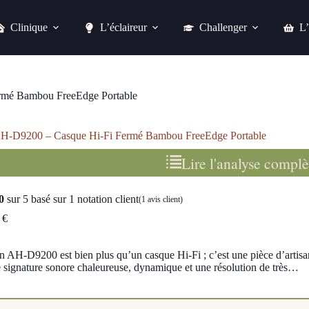
Clinique
L’éclaireur
Challenger
L’
Portable
Consulter l’offre chez Fnac
mé Bambou FreeEdge Portable
H-D9200 – Casque Hi-Fi Fermé Bambou FreeEdge Portable
Lire l'analyse complè
0
sur 5 basé sur
1
notation client
(
1
avis client)
0
€
 AH-D9200 est bien plus qu’un casque Hi-Fi ; c’est une pièce d’artisana
e signature sonore chaleureuse, dynamique et une résolution de très…