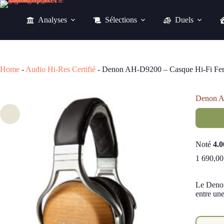
Passer
au
Analyses
Sélections
Duels
contenu
Denon AH-D9200 – Casque Hi-Fi Fermé Bambou FreeEdge 
1 690,00
€
Home
-
Audio Hi-Res Certifié
-
Denon AH-D9200 – Casque Hi-Fi Fer
Denon A
Noté
4.0
1 690,0
Le Denon
entre un