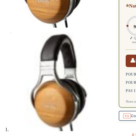
⭐
No
9
🎵 Q
so
👤
POUR
POUR
PAS 
Notes a
Co