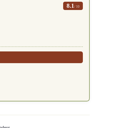
8.1
/ 10
ndeur.