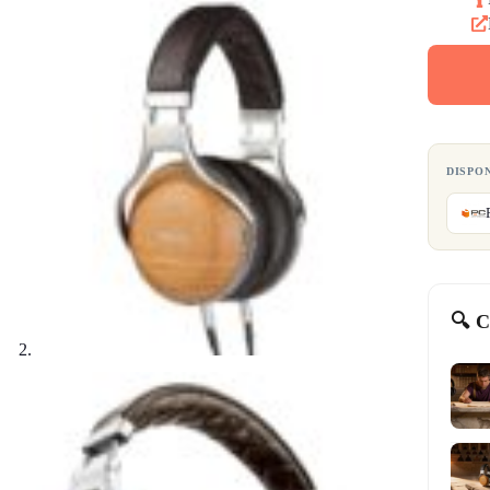
DISPO
🔍 C