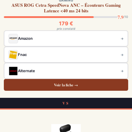
GAMING
ASUS ROG Cetra SpeedNova ANC – Écouteurs Gaming
Latence <40 ms 24 bits
7.9
/10
179 €
prix constaté
Amazon
→
Fnac
→
Alternate
→
Voir la fiche →
VS