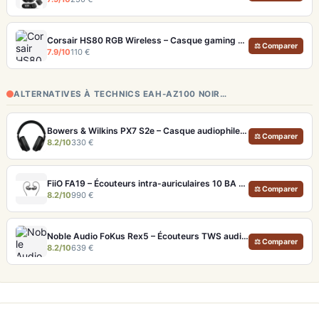
Corsair HS80 RGB Wireless – Casque gaming sans fil avec micro broadcast
⚖ Comparer
7.9/10
110 €
ALTERNATIVES À TECHNICS EAH-AZ100 NOIR…
Bowers & Wilkins PX7 S2e – Casque audiophile sans fil ANC 30h
⚖ Comparer
8.2/10
330 €
FiiO FA19 – Écouteurs intra-auriculaires 10 BA Knowles avec technologie S.Turbo
⚖ Comparer
8.2/10
990 €
Noble Audio FoKus Rex5 – Écouteurs TWS audiophiles tribrides
⚖ Comparer
8.2/10
639 €