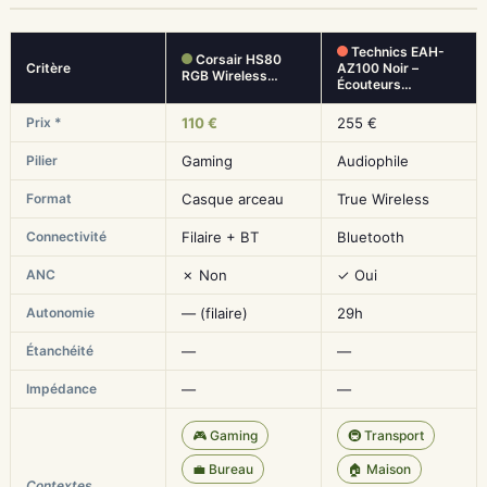
Technics EAH-
Corsair HS80
Critère
AZ100 Noir –
RGB Wireless…
Écouteurs…
Prix *
110 €
255 €
Pilier
Gaming
Audiophile
Format
Casque arceau
True Wireless
Connectivité
Filaire + BT
Bluetooth
ANC
✗ Non
✓ Oui
Autonomie
— (filaire)
29h
Étanchéité
—
—
Impédance
—
—
🎮 Gaming
🚇 Transport
💼 Bureau
🏠 Maison
Contextes