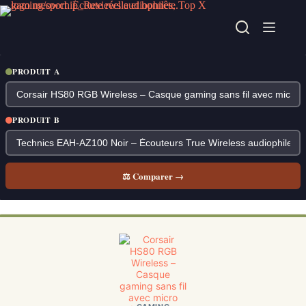
Passer
au
contenu
PRODUIT A
PRODUIT B
⚖ Comparer →