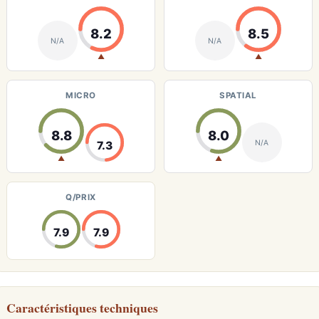
8.2
8.5
N/A
N/A
▲
▲
MICRO
SPATIAL
8.8
8.0
N/A
7.3
▲
▲
Q/PRIX
7.9
7.9
Caractéristiques techniques