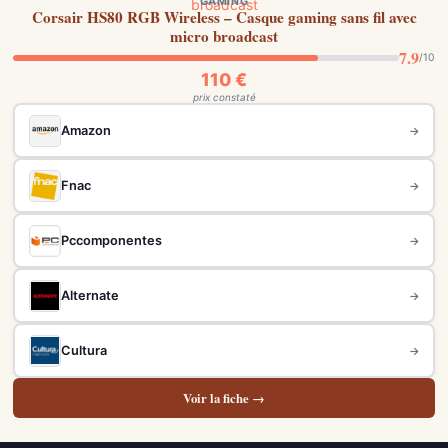
GAMING
Corsair HS80 RGB Wireless – Casque gaming sans fil avec
micro broadcast
7.9
/10
110 €
prix constaté
Amazon
→
Fnac
→
Pccomponentes
→
Alternate
→
Cultura
→
Voir la fiche →