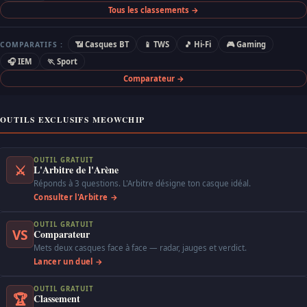
Tous les classements →
📶 Casques BT
📱 TWS
🎵 Hi-Fi
🎮 Gaming
COMPARATIFS :
🎧 IEM
🏃 Sport
Comparateur →
OUTILS EXCLUSIFS MEOWCHIP
OUTIL GRATUIT
⚔
L'Arbitre de l'Arène
Réponds à 3 questions. L'Arbitre désigne ton casque idéal.
Consulter l'Arbitre →
OUTIL GRATUIT
VS
Comparateur
Mets deux casques face à face — radar, jauges et verdict.
Lancer un duel →
OUTIL GRATUIT
🏆
Classement