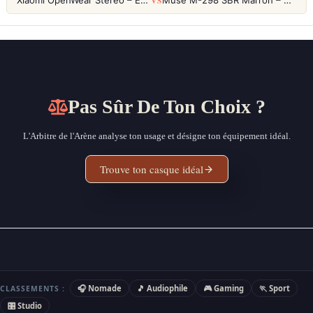
VS
Xiaomi OpenWear Stereo – Écouteurs Open-Ear Hi-Res avec réduction de fuite sonore
Muse M-298 SBR Marron – Casque Bluetooth ANC avec 66h d'autonomie
Pas Sûr De Ton Choix ?
L'Arbitre de l'Arène analyse ton usage et désigne ton équipement idéal.
Trouve ton casque idéal
🎧 Nomade
🎵 Audiophile
🎮 Gaming
🏃 Sport
CLASSEMENTS :
🎛 Studio