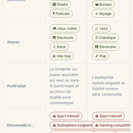
🎛️ Studio
💼 Bureau
🎙️ Podcast
✈️ Voyage
🎮 Jeux-video
🎷 Jazz
🎹 Electronic
🎻 Classique
Genres
🎸 Rock
🎹 Electronic
🎤 Hip-hop
🎵 Pop
Le streamer ou
joueur quotidien
L'audiophile
qui veut un sans-
mobile exigeant la
Profil idéal
fil performant et
fidélité sonore
un micro de
sans compromis.
qualité pour
communiquer.
⚠️ Sport intensif
⚠️ Sport intensif
Déconseillé si…
⚠️ Audiophiles exigeants
⚠️ Gaming compétitif