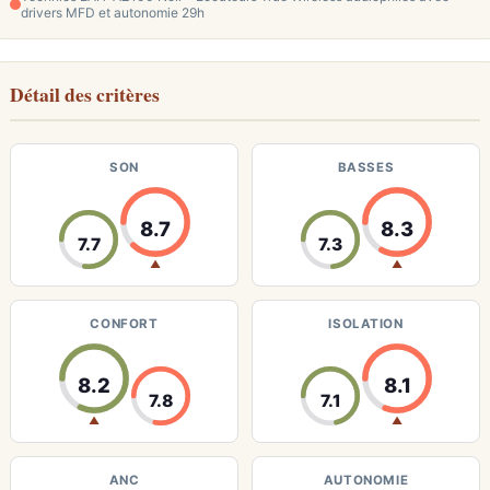
drivers MFD et autonomie 29h
Détail des critères
SON
BASSES
8.7
8.3
7.7
7.3
▲
▲
CONFORT
ISOLATION
8.2
8.1
7.8
7.1
▲
▲
ANC
AUTONOMIE