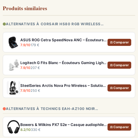
Produits similaires
ALTERNATIVES À CORSAIR HS80 RGB WIRELESS…
ASUS ROG Cetra SpeedNova ANC – Écouteurs Gaming Latence <40 ms 24 bits
⚖ Comparer
7.9/10
179 €
Logitech G Fits Blanc – Écouteurs Gaming Lightform Moulage UV LIGHTSPEED
⚖ Comparer
7.9/10
207 €
SteelSeries Arctis Nova Pro Wireless – Solution audio gaming ultime multi-plateforme
⚖ Comparer
7.9/10
250 €
ALTERNATIVES À TECHNICS EAH-AZ100 NOIR…
Bowers & Wilkins PX7 S2e – Casque audiophile sans fil ANC 30h
⚖ Comparer
8.2/10
330 €