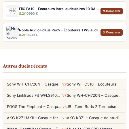
FiiO FA19 – Écouteurs intra-auriculaires 10 BA Knowles avec technologie S.Turbo
⚖ Comparer
8.2/10
990 €
Noble Audio FoKus Rex5 – Écouteurs TWS audiophiles tribrides
⚖ Comparer
8.2/10
639 €
Autres duels récents
VS
Sony WH-CH720N – Casque ANC 35h, Ultra-léger (192g) avec Processeur V1
Sony WF-C510 – Écouteurs True Wireless compacts, autonomie 22h et multipoint
VS
Sony LinkBuds Fit WFLS910NW Blanc – Écouteurs Sport Ailes ANC
Sony WH-CH720N – Casque ANC 35h, Ultra-léger (192g) avec Processeur V1
VS
POGS The Elephant – Casque Filaire Enfants 85dB POGS-Safe™ (Éco-Responsable)
JBL Tune Buds 2 Turquoise – Écouteurs True Wireless avec ANC et autonomie 48h
VS
AKG K271 MKII – Casque fermé studio fiable pour une écoute neutre
AKG K371 – Casque de studio fermé 50mm titane, réponse 5Hz-50kHz