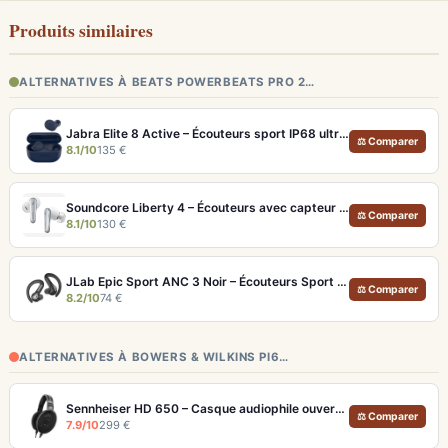
Produits similaires
ALTERNATIVES À BEATS POWERBEATS PRO 2…
Jabra Elite 8 Active – Écouteurs sport IP68 ultra-robustes et ANC
⚖ Comparer
8.1/10
135 €
Soundcore Liberty 4 – Écouteurs avec capteur de fréquence cardiaque et LDAC
⚖ Comparer
8.1/10
130 €
JLab Epic Sport ANC 3 Noir – Écouteurs Sport ANC IP66 Double Driver
⚖ Comparer
8.2/10
74 €
ALTERNATIVES À BOWERS & WILKINS PI6…
Sennheiser HD 650 – Casque audiophile ouvert pour l'écoute analytique
⚖ Comparer
7.9/10
299 €