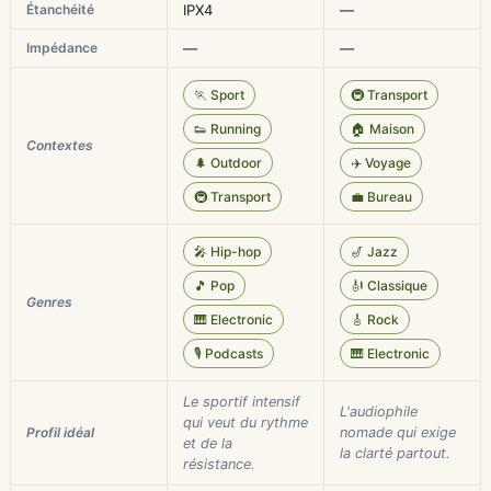
Étanchéité
IPX4
—
Impédance
—
—
🏃 Sport
🚇 Transport
👟 Running
🏠 Maison
Contextes
🌲 Outdoor
✈️ Voyage
🚇 Transport
💼 Bureau
🎤 Hip-hop
🎷 Jazz
🎵 Pop
🎻 Classique
Genres
🎹 Electronic
🎸 Rock
🎙️ Podcasts
🎹 Electronic
Le sportif intensif
L'audiophile
qui veut du rythme
Profil idéal
nomade qui exige
et de la
la clarté partout.
résistance.