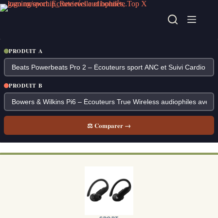
Passer
au
contenu
PRODUIT A
PRODUIT B
⚖ Comparer →