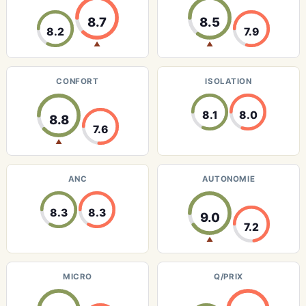
8.7
8.5
8.2
7.9
▲
▲
CONFORT
ISOLATION
8.1
8.0
8.8
7.6
▲
ANC
AUTONOMIE
8.3
8.3
9.0
7.2
▲
MICRO
Q/PRIX