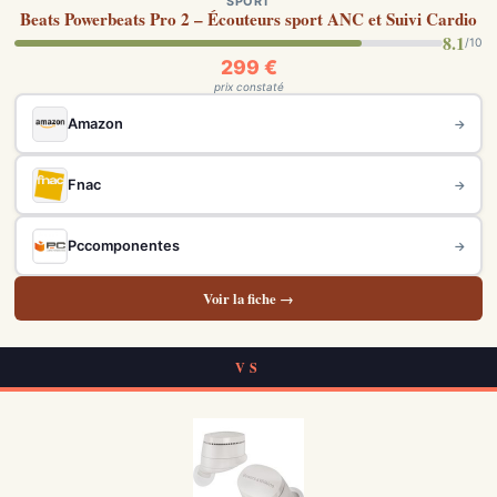
SPORT
Beats Powerbeats Pro 2 – Écouteurs sport ANC et Suivi Cardio
8.1
/10
299 €
prix constaté
Amazon
→
Fnac
→
Pccomponentes
→
Voir la fiche →
VS