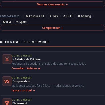
Tous les classements →
📶 Casques BT
📱 TWS
🎵 Hi-Fi
🎮 Gaming
COMPARATIFS :
🎧 IEM
🏃 Sport
Comparateur →
OUTILS EXCLUSIFS MEOWCHIP
OUTIL GRATUIT
⚔
L'Arbitre de l'Arène
Réponds à 3 questions. L'Arbitre désigne ton casque idéal.
Consulter l'Arbitre →
OUTIL GRATUIT
VS
Comparateur
Mets deux casques face à face — radar, jauges et verdict.
Lancer un duel →
OUTIL GRATUIT
🏆
Classement