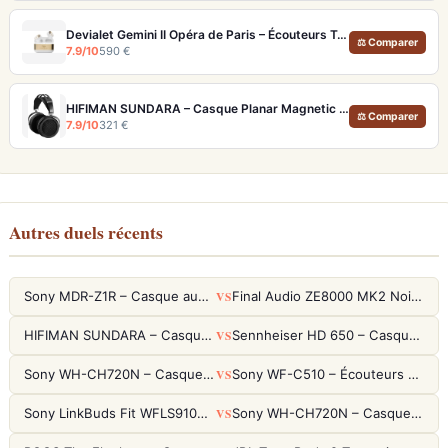
Devialet Gemini II Opéra de Paris – Écouteurs True Wireless audiophiles plaqués or
⚖ Comparer
7.9/10
590 €
HIFIMAN SUNDARA – Casque Planar Magnetic Ouvert Over-Ear Audiophile
⚖ Comparer
7.9/10
321 €
Autres duels récents
VS
Sony MDR-Z1R – Casque audiophile fermé haute résolution
Final Audio ZE8000 MK2 Noir – Écouteurs True Wireless audiophiles 8K Sound
VS
HIFIMAN SUNDARA – Casque Planar Magnetic Ouvert Over-Ear Audiophile
Sennheiser HD 650 – Casque audiophile ouvert pour l'écoute analytique
VS
Sony WH-CH720N – Casque ANC 35h, Ultra-léger (192g) avec Processeur V1
Sony WF-C510 – Écouteurs True Wireless compacts, autonomie 22h et multipoint
VS
Sony LinkBuds Fit WFLS910NW Blanc – Écouteurs Sport Ailes ANC
Sony WH-CH720N – Casque ANC 35h, Ultra-léger (192g) avec Processeur V1