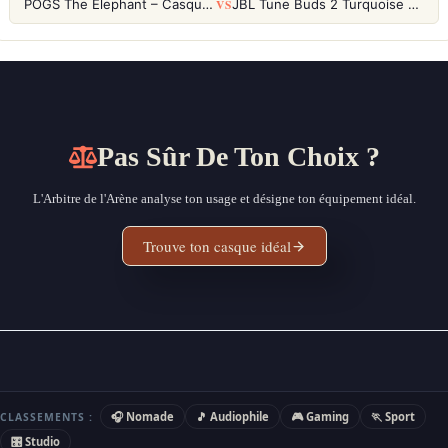
VS
POGS The Elephant – Casque Filaire Enfants 85dB POGS-Safe™ (Éco-Responsable)
JBL Tune Buds 2 Turquoise – Écouteurs True Wireless avec ANC et autonomie 48h
Pas Sûr De Ton Choix ?
L'Arbitre de l'Arène analyse ton usage et désigne ton équipement idéal.
Trouve ton casque idéal
🎧 Nomade
🎵 Audiophile
🎮 Gaming
🏃 Sport
CLASSEMENTS :
🎛 Studio