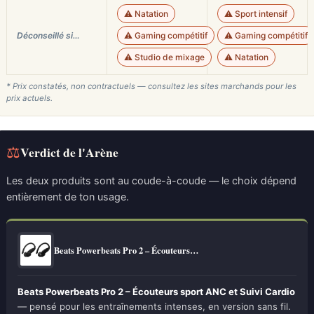
⚠️ Natation
⚠️ Sport intensif
Déconseillé si…
⚠️ Gaming compétitif
⚠️ Gaming compétitif
⚠️ Studio de mixage
⚠️ Natation
* Prix constatés, non contractuels — consultez les sites marchands pour les
prix actuels.
⚖
Verdict de l'Arène
Les deux produits sont au coude-à-coude — le choix dépend
entièrement de ton usage.
Beats Powerbeats Pro 2 – Écouteurs…
Beats Powerbeats Pro 2 – Écouteurs sport ANC et Suivi Cardio
— pensé pour les entraînements intenses, en version sans fil.