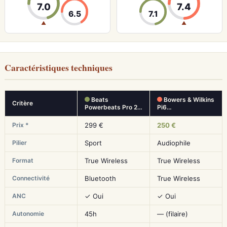
7.0
7.4
6.5
7.1
▲
▲
Caractéristiques techniques
Beats
Bowers & Wilkins
Critère
Powerbeats Pro 2…
Pi6…
Prix *
299 €
250 €
Pilier
Sport
Audiophile
Format
True Wireless
True Wireless
Connectivité
Bluetooth
True Wireless
ANC
✓ Oui
✓ Oui
Autonomie
45h
— (filaire)