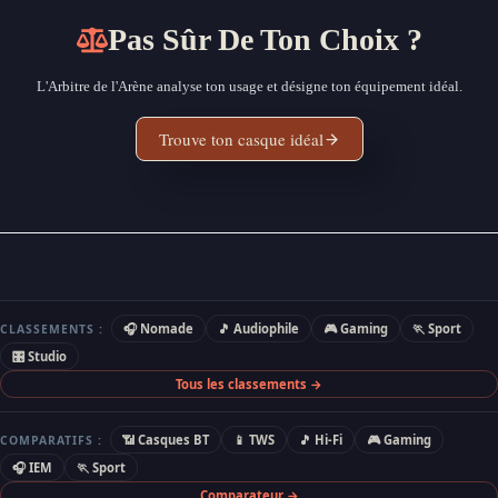
Pas Sûr De Ton Choix ?
L'Arbitre de l'Arène analyse ton usage et désigne ton équipement idéal.
Trouve ton casque idéal
🎧 Nomade
🎵 Audiophile
🎮 Gaming
🏃 Sport
CLASSEMENTS :
🎛 Studio
Tous les classements →
📶 Casques BT
📱 TWS
🎵 Hi-Fi
🎮 Gaming
COMPARATIFS :
🎧 IEM
🏃 Sport
Comparateur →