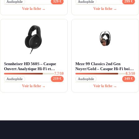
329 €
299 €
Audiophile
Audiophile
Voir la fiche →
Voir la fiche →
Sennheiser HD 560S – Casque
Meze 99 Classics 2nd Gen
Ouvert Analytique Hi-Fi et
Noyer/Gold – Casque Hi-Fi bois
7.7/10
8.5/10
Monitoring
artisanal et son balancé
219 €
349 €
Audiophile
Audiophile
Voir la fiche →
Voir la fiche →