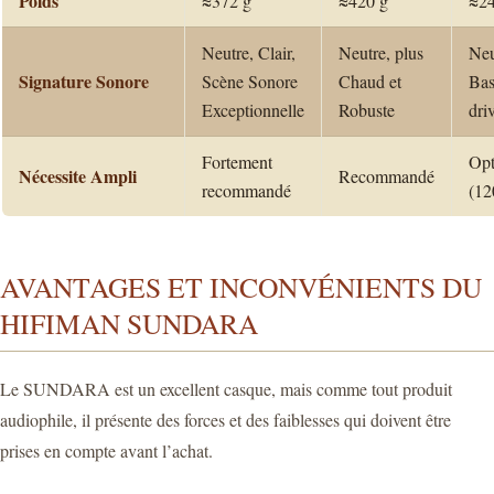
Poids
≈372 g
≈420 g
≈24
Neutre, Clair,
Neutre, plus
Neu
Signature Sonore
Scène Sonore
Chaud et
Bas
Exceptionnelle
Robuste
dri
Fortement
Opt
Nécessite Ampli
Recommandé
recommandé
(12
AVANTAGES ET INCONVÉNIENTS DU
HIFIMAN SUNDARA
Le SUNDARA est un excellent casque, mais comme tout produit
audiophile, il présente des forces et des faiblesses qui doivent être
prises en compte avant l’achat.