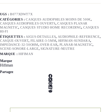
UGS :
B077XDWT7X
CATÉGORIES :
CASQUES AUDIOPHILES MOINS DE 500€
,
CASQUES AUDIOPHILES OUVERTS
,
CASQUES PLANAR
MAGNETIC
,
CASQUES STUDIO HOME RECORDING
,
CASQUES
HI-FI
ÉTIQUETTES :
AIGUS-DETAILLES
,
AUDIOPHILE-REFERENCE
,
CASQUE-OUVERT
,
FILAIRE-3-5MM
,
HIFIMAN-SUNDARA
,
IMPEDANCE-32-50OHM
,
OVER-EAR
,
PLANAR-MAGNETIC
,
SCENE-SONORE-LARGE
,
SIGNATURE-NEUTRE
MARQUE :
HIFIMAN
Marque
Hifiman
Partagez