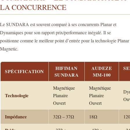
LA CONCURRENCE
Le SUNDARA est souvent comparé à ses concurrents Planar et
Dynamiques pour son rapport prix/performance inégalé. Il se
positionne comme le meilleur point d’entrée pour la technologie Planar
Magnetic.
HIFIMAN
AUDEZE
SE
SPÉCIFICATION
SUNDARA
MM-100
Magnétique
Magnétique
Dy
Technologie
Planaire
Planaire
Ouv
Ouvert
Ouvert
Impédance
32Ω – 37Ω
18Ω
12