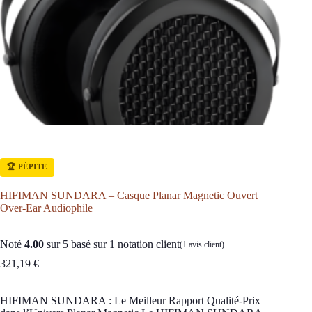
🏆 PÉPITE
HIFIMAN SUNDARA – Casque Planar Magnetic Ouvert
Over-Ear Audiophile
Noté
4.00
sur 5 basé sur
1
notation client
(
1
avis client)
321,19
€
HIFIMAN SUNDARA : Le Meilleur Rapport Qualité-Prix