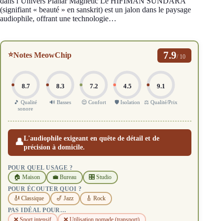
dans l’Univers Planar Magnetic Le HIFIMAN SUNDARA
(signifiant « beauté » en sanskrit) est un jalon dans le paysage
audiophile, offrant une technologie…
7.9
⭐
Notes MeowChip
/ 10
8.7
8.3
7.2
4.5
9.1
🎵 Qualité
🔊 Basses
😌 Confort
🛡️ Isolation
⚖️ Qualité/Prix
sonore
L'audiophile exigeant en quête de détail et de
👤
précision à domicile.
POUR QUEL USAGE ?
🏠 Maison
💼 Bureau
🎛️ Studio
POUR ÉCOUTER QUOI ?
🎻 Classique
🎷 Jazz
🎸 Rock
PAS IDÉAL POUR…
❌ Sport intensif
❌ Utilisation nomade (transport)