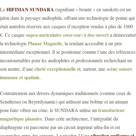
HIFIMAN SUNDARA
Le
(signifiant « beauté » en sanskrit) est un
jalon dans le paysage audiophile, offrant une technologie de pointe qui
était autrefois réservée aux casques d’exception vendus à plus de 1000
supra-auriculaire (over-ear) à dos ouvert
€. Ce casque
a démocratisé
Planar Magnetic
la technologie
, la rendant accessible à un prix
intermédiaire exceptionnel. Il se positionne comme l’une des références
incontournables pour les audiophiles et professionnels recherchant un
clarté exceptionnelle
scène sonore
son neutre, d’une
et, surtout, une
immense et spatiale
.
Contrairement aux drivers dynamiques traditionnels (comme ceux de
Sennheiser ou Beyerdynamic) qui utilisent une bobine et un aimant
transducteur
pour faire vibrer un cône, le SUNDARA utilise un
magnétique planaire
. Dans cette architecture, l’intégralité du
diaphragme est parcourue par un circuit imprimé ultra-fin et est
vibration uniforme et
suspendue entre des aimants. Le résultat ? Une