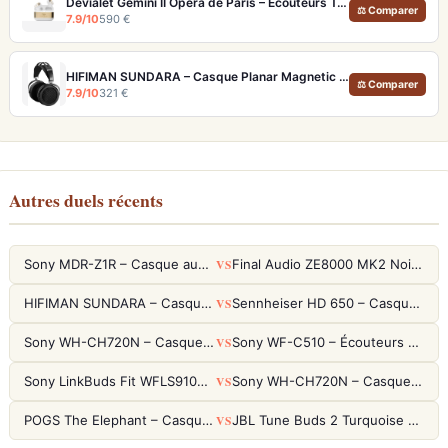
Devialet Gemini II Opéra de Paris – Écouteurs True Wireless audiophiles plaqués or
⚖ Comparer
7.9/10
590 €
HIFIMAN SUNDARA – Casque Planar Magnetic Ouvert Over-Ear Audiophile
⚖ Comparer
7.9/10
321 €
Autres duels récents
VS
Sony MDR-Z1R – Casque audiophile fermé haute résolution
Final Audio ZE8000 MK2 Noir – Écouteurs True Wireless audiophiles 8K Sound
VS
HIFIMAN SUNDARA – Casque Planar Magnetic Ouvert Over-Ear Audiophile
Sennheiser HD 650 – Casque audiophile ouvert pour l'écoute analytique
VS
Sony WH-CH720N – Casque ANC 35h, Ultra-léger (192g) avec Processeur V1
Sony WF-C510 – Écouteurs True Wireless compacts, autonomie 22h et multipoint
VS
Sony LinkBuds Fit WFLS910NW Blanc – Écouteurs Sport Ailes ANC
Sony WH-CH720N – Casque ANC 35h, Ultra-léger (192g) avec Processeur V1
VS
POGS The Elephant – Casque Filaire Enfants 85dB POGS-Safe™ (Éco-Responsable)
JBL Tune Buds 2 Turquoise – Écouteurs True Wireless avec ANC et autonomie 48h