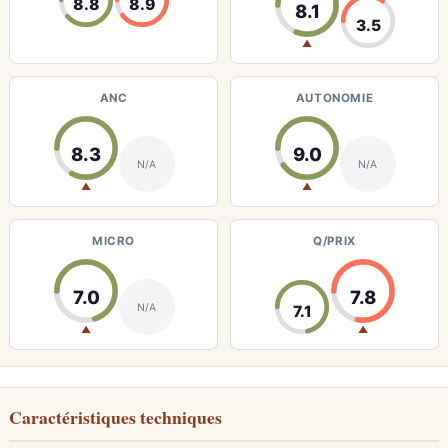
8.8
8.9
8.1
3.5
▲
ANC
AUTONOMIE
8.3
9.0
N/A
N/A
▲
▲
MICRO
Q/PRIX
7.0
7.8
N/A
7.1
▲
▲
Caractéristiques techniques