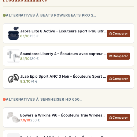
ALTERNATIVES À BEATS POWERBEATS PRO 2…
Jabra Elite 8 Active – Écouteurs sport IP68 ultra-robustes et ANC
⚖ Comparer
8.1/10
135 €
Soundcore Liberty 4 – Écouteurs avec capteur de fréquence cardiaque et LDAC
⚖ Comparer
8.1/10
130 €
JLab Epic Sport ANC 3 Noir – Écouteurs Sport ANC IP66 Double Driver
⚖ Comparer
8.2/10
74 €
ALTERNATIVES À SENNHEISER HD 650…
Bowers & Wilkins Pi6 – Écouteurs True Wireless audiophiles avec ANC adaptatif
⚖ Comparer
7.9/10
250 €