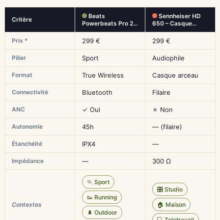
Beats
Sennheiser HD
Critère
Powerbeats Pro 2…
650 – Casque…
Prix *
299 €
299 €
Pilier
Sport
Audiophile
Format
True Wireless
Casque arceau
Connectivité
Bluetooth
Filaire
ANC
✓ Oui
✗ Non
Autonomie
45h
— (filaire)
Étanchéité
IPX4
—
Impédance
—
300 Ω
🏃 Sport
🎛️ Studio
👟 Running
Contextes
🏠 Maison
🌲 Outdoor
💻 Teletravail