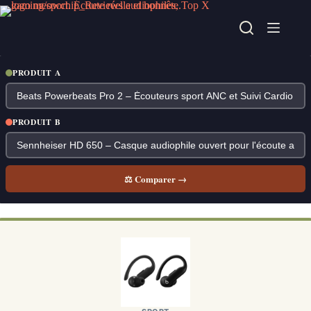
Passer
au
contenu
PRODUIT A
PRODUIT B
⚖ Comparer →