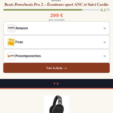
SPORT
Beats Powerbeats Pro 2 – Écouteurs sport ANC et Suivi Cardio
8.1
/10
299 €
prix constaté
Amazon
→
Fnac
→
Pccomponentes
→
Voir la fiche →
VS