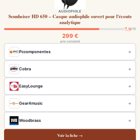
AUDIOPHILE
Sennheiser HD 650 – Casque audiophile ouvert pour l'écoute
analytique
7.9
/10
299 €
prix constaté
Pccomponentes
→
Cobra
→
EasyLounge
→
Gear4music
→
Woodbrass
→
Voir la fiche →