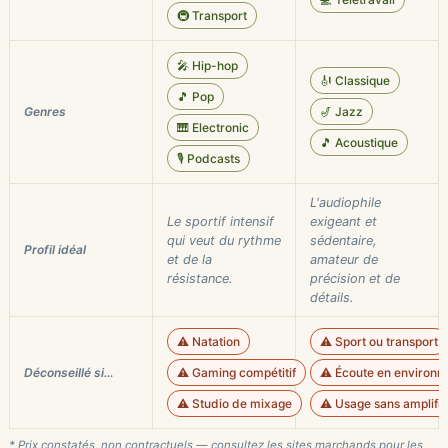
🚇 Transport
🎤 Hip-hop
🎻 Classique
🎵 Pop
Genres
🎷 Jazz
🎹 Electronic
🎵 Acoustique
🎙️ Podcasts
L'audiophile
Le sportif intensif
exigeant et
qui veut du rythme
sédentaire,
Profil idéal
et de la
amateur de
résistance.
précision et de
détails.
⚠️ Natation
⚠️ Sport ou transport
Déconseillé si…
⚠️ Gaming compétitif
⚠️ Écoute en environ
⚠️ Studio de mixage
⚠️ Usage sans amplifi
* Prix constatés, non contractuels — consultez les sites marchands pour les