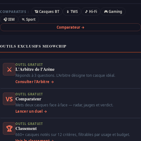
📶 Casques BT
📱 TWS
🎵 Hi-Fi
🎮 Gaming
COMPARATIFS :
🎧 IEM
🏃 Sport
Comparateur →
OUTILS EXCLUSIFS MEOWCHIP
OUTIL GRATUIT
⚔
L'Arbitre de l'Arène
Réponds à 3 questions. L'Arbitre désigne ton casque idéal.
Consulter l'Arbitre →
OUTIL GRATUIT
VS
Comparateur
Mets deux casques face à face — radar, jauges et verdict.
Lancer un duel →
OUTIL GRATUIT
🏆
Classement
660+ casques notés sur 12 critères, filtrables par usage et budget.
Voir le classement →