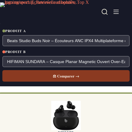
Passer
au
contenu
PRODUIT A
PRODUIT B
⚖ Comparer →