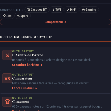
📶 Casques BT
📱 TWS
🎵 Hi-Fi
🎮 Gaming
COMPARATIFS :
🎧 IEM
🏃 Sport
Comparateur →
OUTILS EXCLUSIFS MEOWCHIP
OUTIL GRATUIT
⚔
L'Arbitre de l'Arène
Réponds à 3 questions. L'Arbitre désigne ton casque idéal.
Consulter l'Arbitre →
OUTIL GRATUIT
VS
Comparateur
Mets deux casques face à face — radar, jauges et verdict.
Lancer un duel →
OUTIL GRATUIT
🏆
Classement
660+ casques notés sur 12 critères, filtrables par usage et budget.