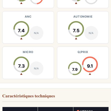
▲
▲
ANC
AUTONOMIE
7.4
7.5
N/A
N/A
▲
▲
MICRO
Q/PRIX
7.3
9.1
N/A
7.9
▲
▲
Caractéristiques techniques