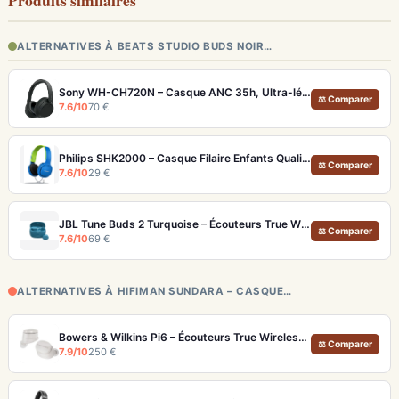
Produits similaires
ALTERNATIVES À BEATS STUDIO BUDS NOIR…
Sony WH-CH720N – Casque ANC 35h, Ultra-léger (192g) avec Processeur V1
⚖ Comparer
7.6/10
70 €
Philips SHK2000 – Casque Filaire Enfants Qualité Audio 85dB (99dB Sensibilité)
⚖ Comparer
7.6/10
29 €
JBL Tune Buds 2 Turquoise – Écouteurs True Wireless avec ANC et autonomie 48h
⚖ Comparer
7.6/10
69 €
ALTERNATIVES À HIFIMAN SUNDARA – CASQUE…
Bowers & Wilkins Pi6 – Écouteurs True Wireless audiophiles avec ANC adaptatif
⚖ Comparer
7.9/10
250 €