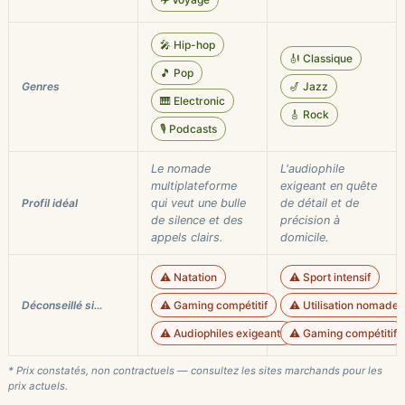
🎤 Hip-hop
🎻 Classique
🎵 Pop
Genres
🎷 Jazz
🎹 Electronic
🎸 Rock
🎙️ Podcasts
Le nomade
L'audiophile
multiplateforme
exigeant en quête
Profil idéal
qui veut une bulle
de détail et de
de silence et des
précision à
appels clairs.
domicile.
⚠️ Natation
⚠️ Sport intensif
Déconseillé si…
⚠️ Gaming compétitif
⚠️ Utilisation nomade 
⚠️ Audiophiles exigeants
⚠️ Gaming compétitif
* Prix constatés, non contractuels — consultez les sites marchands pour les
prix actuels.