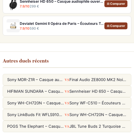
Sennheiser HD 650 – Casque audiophile ouvert pour l'écoute analytique
⚖ Comparer
7.9/10
299 €
Devialet Gemini II Opéra de Paris – Écouteurs True Wireless audiophiles plaqués or
⚖ Comparer
7.9/10
590 €
Autres duels récents
VS
Sony MDR-Z1R – Casque audiophile fermé haute résolution
Final Audio ZE8000 MK2 Noir – Écouteurs True Wireless audiophiles 8K Sound
VS
HIFIMAN SUNDARA – Casque Planar Magnetic Ouvert Over-Ear Audiophile
Sennheiser HD 650 – Casque audiophile ouvert pour l'écoute analytique
VS
Sony WH-CH720N – Casque ANC 35h, Ultra-léger (192g) avec Processeur V1
Sony WF-C510 – Écouteurs True Wireless compacts, autonomie 22h et multipoint
VS
Sony LinkBuds Fit WFLS910NW Blanc – Écouteurs Sport Ailes ANC
Sony WH-CH720N – Casque ANC 35h, Ultra-léger (192g) avec Processeur V1
VS
POGS The Elephant – Casque Filaire Enfants 85dB POGS-Safe™ (Éco-Responsable)
JBL Tune Buds 2 Turquoise – Écouteurs True Wireless avec ANC et autonomie 48h