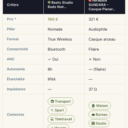
HIFIMAN
Beats Studio
Critère
SUNDARA –
Buds Noir…
Casque Planar…
Prix *
160 €
321 €
Pilier
Nomade
Audiophile
Format
True Wireless
Casque arceau
Connectivité
Bluetooth
Filaire
ANC
✓ Oui
✗ Non
Autonomie
8h
— (filaire)
Étanchéité
IPX4
—
Impédance
—
37 Ω
🚇 Transport
🏠 Maison
🏃 Sport
Contextes
💼 Bureau
💻 Teletravail
🎛️ Studio
✈️ Voyage