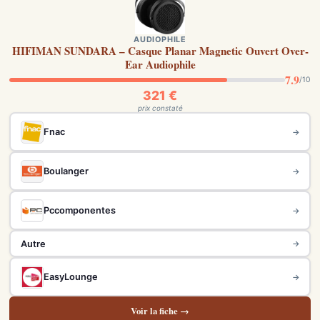
AUDIOPHILE
HIFIMAN SUNDARA – Casque Planar Magnetic Ouvert Over-
Ear Audiophile
7.9
/10
321 €
prix constaté
Fnac
→
Boulanger
→
Pccomponentes
→
Autre
→
EasyLounge
→
Voir la fiche →