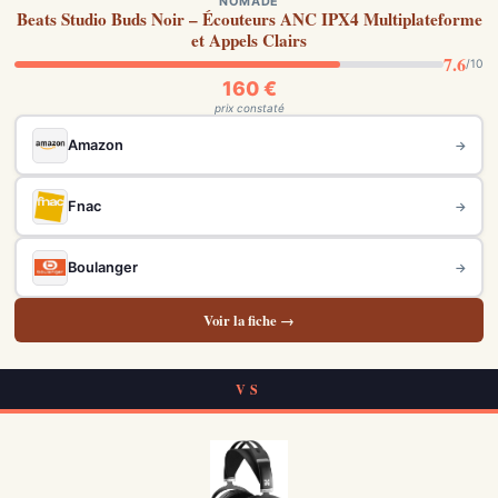
NOMADE
Beats Studio Buds Noir – Écouteurs ANC IPX4 Multiplateforme
et Appels Clairs
7.6
/10
160 €
prix constaté
Amazon
→
Fnac
→
Boulanger
→
Voir la fiche →
VS