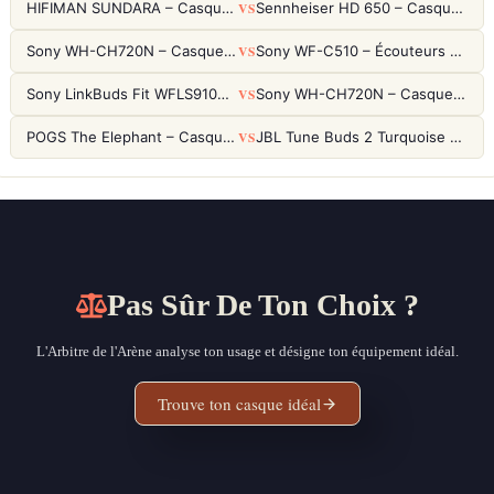
VS
HIFIMAN SUNDARA – Casque Planar Magnetic Ouvert Over-Ear Audiophile
Sennheiser HD 650 – Casque audiophile ouvert pour l'écoute analytique
VS
Sony WH-CH720N – Casque ANC 35h, Ultra-léger (192g) avec Processeur V1
Sony WF-C510 – Écouteurs True Wireless compacts, autonomie 22h et multipoint
VS
Sony LinkBuds Fit WFLS910NW Blanc – Écouteurs Sport Ailes ANC
Sony WH-CH720N – Casque ANC 35h, Ultra-léger (192g) avec Processeur V1
VS
POGS The Elephant – Casque Filaire Enfants 85dB POGS-Safe™ (Éco-Responsable)
JBL Tune Buds 2 Turquoise – Écouteurs True Wireless avec ANC et autonomie 48h
Pas Sûr De Ton Choix ?
L'Arbitre de l'Arène analyse ton usage et désigne ton équipement idéal.
Trouve ton casque idéal