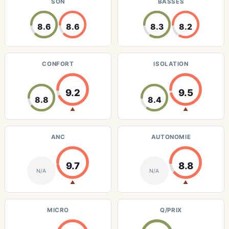
SON
BASSES
8.6
8.6
8.3
8.2
CONFORT
ISOLATION
9.2
9.5
8.8
8.4
▲
▲
ANC
AUTONOMIE
9.7
8.8
N/A
N/A
▲
▲
MICRO
Q/PRIX