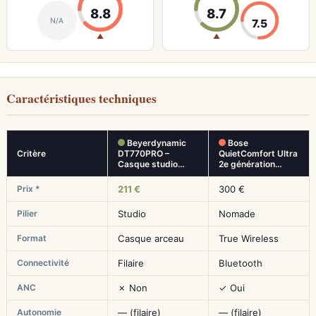
8.8
8.7
N/A
7.5
▲
▲
Caractéristiques techniques
Beyerdynamic
Bose
Critère
DT770PRO –
QuietComfort Ultra
Casque studio…
2e génération…
Prix *
211 €
300 €
Pilier
Studio
Nomade
Format
Casque arceau
True Wireless
Connectivité
Filaire
Bluetooth
ANC
✗ Non
✓ Oui
Autonomie
— (filaire)
— (filaire)