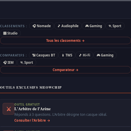
🎧 Nomade
🎵 Audiophile
🎮 Gaming
🏃 Sport
CLASSEMENTS :
🎛 Studio
Tous les classements →
📶 Casques BT
📱 TWS
🎵 Hi-Fi
🎮 Gaming
COMPARATIFS :
🎧 IEM
🏃 Sport
Comparateur →
OUTILS EXCLUSIFS MEOWCHIP
OUTIL GRATUIT
⚔
L'Arbitre de l'Arène
Réponds à 3 questions. L'Arbitre désigne ton casque idéal.
Consulter l'Arbitre →