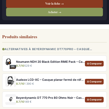
Voir la fiche →
Acheter →
Produits similaires
ALTERNATIVES À BEYERDYNAMIC DT770PRO – CASQUE…
Neumann NDH 20 Black Edition RIME Pack – Casque studio fermé pour monitoring pro et immersion binaurale
⚖ Comparer
8.7/10
529 €
Audeze LCD-XC – Casque planar fermé de référence pour studio et audiophile
⚖ Comparer
8.7/10
1 390 €
Beyerdynamic DT 770 Pro 80 Ohms Noir – Casque studio fermé pour monitoring précis
⚖ Comparer
8.7/10
149 €