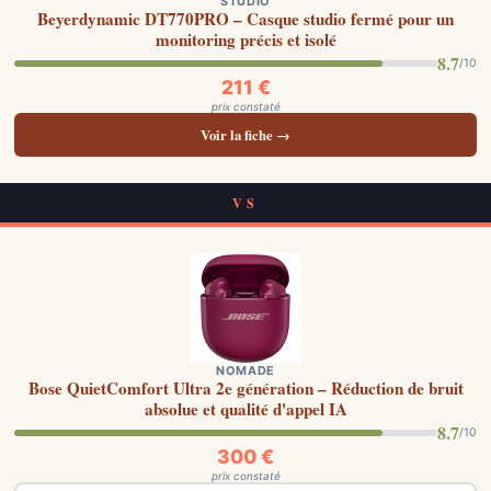
STUDIO
Beyerdynamic DT770PRO – Casque studio fermé pour un
monitoring précis et isolé
8.7
/10
211 €
prix constaté
Voir la fiche →
VS
NOMADE
Bose QuietComfort Ultra 2e génération – Réduction de bruit
absolue et qualité d'appel IA
8.7
/10
300 €
prix constaté