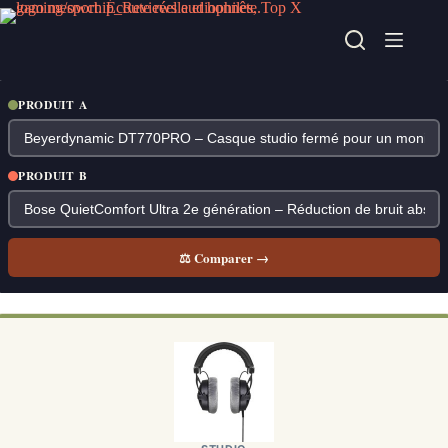
Passer
au
contenu
PRODUIT A
PRODUIT B
⚖ Comparer →