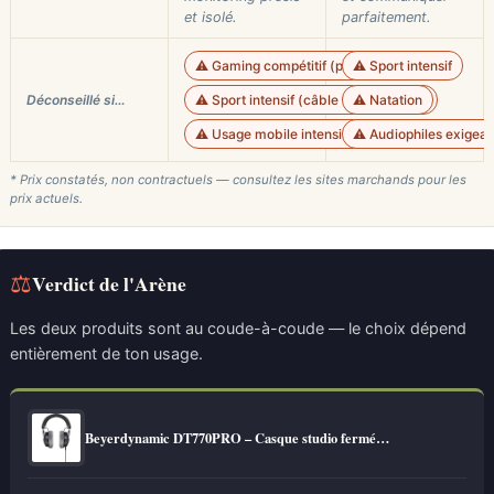
et isolé.
parfaitement.
⚠️ Gaming compétitif (pas de micro)
⚠️ Sport intensif
Déconseillé si…
⚠️ Sport intensif (câble fixe et fermé)
⚠️ Natation
⚠️ Usage mobile intensif (modèle 32Ω recomm
⚠️ Audiophiles exigean
* Prix constatés, non contractuels — consultez les sites marchands pour les
prix actuels.
⚖
Verdict de l'Arène
Les deux produits sont au coude-à-coude — le choix dépend
entièrement de ton usage.
Beyerdynamic DT770PRO – Casque studio fermé…