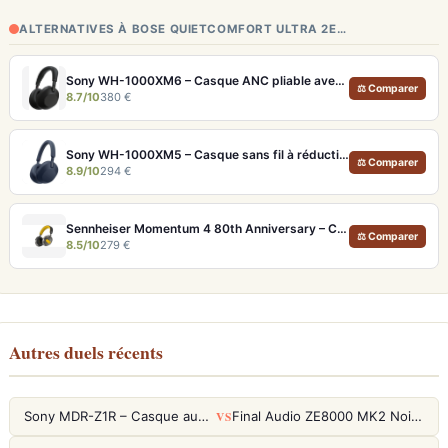
ALTERNATIVES À BOSE QUIETCOMFORT ULTRA 2E…
Sony WH-1000XM6 – Casque ANC pliable avec son amélioré et égaliseur réglable
⚖ Comparer
8.7/10
380 €
Sony WH-1000XM5 – Casque sans fil à réduction de bruit active et Hi-Res LDAC
⚖ Comparer
8.9/10
294 €
Sennheiser Momentum 4 80th Anniversary – Casque Bluetooth édition limitée 60h
⚖ Comparer
8.5/10
279 €
Autres duels récents
VS
Sony MDR-Z1R – Casque audiophile fermé haute résolution
Final Audio ZE8000 MK2 Noir – Écouteurs True Wireless audiophiles 8K Sound