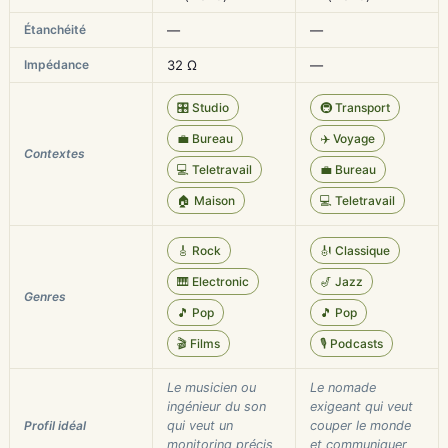
Étanchéité
—
—
Impédance
32 Ω
—
🎛️ Studio
🚇 Transport
💼 Bureau
✈️ Voyage
Contextes
💻 Teletravail
💼 Bureau
🏠 Maison
💻 Teletravail
🎸 Rock
🎻 Classique
🎹 Electronic
🎷 Jazz
Genres
🎵 Pop
🎵 Pop
🎬 Films
🎙️ Podcasts
Le musicien ou
Le nomade
ingénieur du son
exigeant qui veut
Profil idéal
qui veut un
couper le monde
monitoring précis
et communiquer