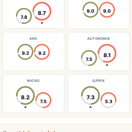
9.0
9.0
8.7
7.8
▲
ANC
AUTONOMIE
9.2
9.2
8.1
7.5
▲
MICRO
Q/PRIX
8.2
7.3
7.5
5.3
▲
▲