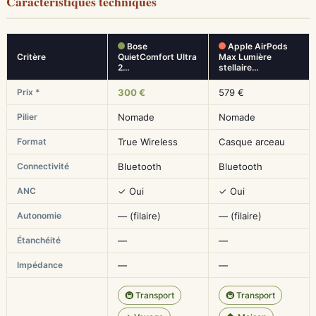
Caractéristiques techniques
Bose
Apple AirPods
Critère
QuietComfort Ultra
Max Lumière
2…
stellaire…
Prix *
300 €
579 €
Pilier
Nomade
Nomade
Format
True Wireless
Casque arceau
Connectivité
Bluetooth
Bluetooth
ANC
✓ Oui
✓ Oui
Autonomie
— (filaire)
— (filaire)
Étanchéité
—
—
Impédance
—
—
🚇 Transport
🚇 Transport