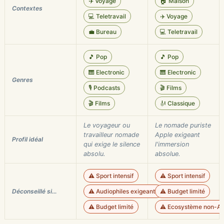
✈️ Voyage
🏠 Maison
Contextes
💻 Teletravail
✈️ Voyage
💼 Bureau
💻 Teletravail
🎵 Pop
🎵 Pop
🎹 Electronic
🎹 Electronic
Genres
🎙️ Podcasts
🎬 Films
🎬 Films
🎻 Classique
Le voyageur ou
Le nomade puriste
travailleur nomade
Apple exigeant
Profil idéal
qui exige le silence
l'immersion
absolu.
absolue.
⚠️ Sport intensif
⚠️ Sport intensif
Déconseillé si…
⚠️ Audiophiles exigeants
⚠️ Budget limité
⚠️ Budget limité
⚠️ Ecosystème non-Ap