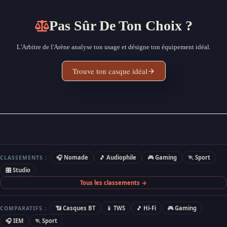
Pas Sûr De Ton Choix ?
L'Arbitre de l'Arène analyse ton usage et désigne ton équipement idéal.
Trouve ton casque idéal
🎧 Nomade
🎵 Audiophile
🎮 Gaming
🏃 Sport
CLASSEMENTS :
🎛 Studio
Tous les classements →
📶 Casques BT
📱 TWS
🎵 Hi-Fi
🎮 Gaming
COMPARATIFS :
🎧 IEM
🏃 Sport