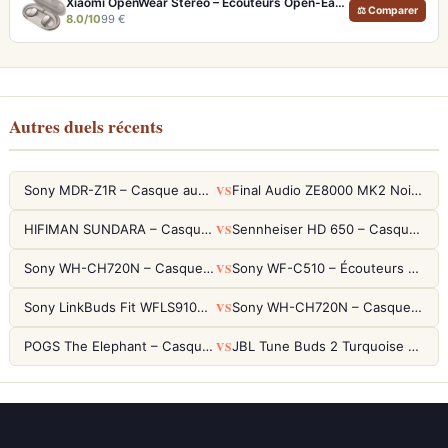
Xiaomi OpenWear Stereo – Écouteurs Open-Ear Hi-Res avec réduction de fuite sonore
⚖ Comparer
8.0/10
99 €
Autres duels récents
VS
Sony MDR-Z1R – Casque audiophile fermé haute résolution
Final Audio ZE8000 MK2 Noir – Écouteurs True Wireless audiophiles 8K Sound
VS
HIFIMAN SUNDARA – Casque Planar Magnetic Ouvert Over-Ear Audiophile
Sennheiser HD 650 – Casque audiophile ouvert pour l'écoute analytique
VS
Sony WH-CH720N – Casque ANC 35h, Ultra-léger (192g) avec Processeur V1
Sony WF-C510 – Écouteurs True Wireless compacts, autonomie 22h et multipoint
VS
Sony LinkBuds Fit WFLS910NW Blanc – Écouteurs Sport Ailes ANC
Sony WH-CH720N – Casque ANC 35h, Ultra-léger (192g) avec Processeur V1
VS
POGS The Elephant – Casque Filaire Enfants 85dB POGS-Safe™ (Éco-Responsable)
JBL Tune Buds 2 Turquoise – Écouteurs True Wireless avec ANC et autonomie 48h