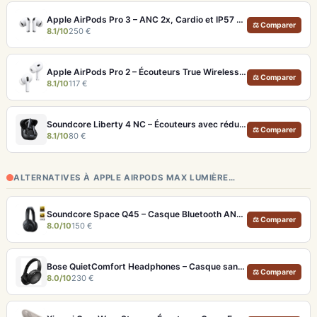
Apple AirPods Pro 3 – ANC 2x, Cardio et IP57 pour Écosystème iOS
⚖ Comparer
8.1/10
250 €
Apple AirPods Pro 2 – Écouteurs True Wireless ANC USB-C Blancs
⚖ Comparer
8.1/10
117 €
Soundcore Liberty 4 NC – Écouteurs avec réduction de bruit adaptative 2.0
⚖ Comparer
8.1/10
80 €
ALTERNATIVES À APPLE AIRPODS MAX LUMIÈRE…
Soundcore Space Q45 – Casque Bluetooth ANC 50h d'autonomie et LDAC Hi-Res
⚖ Comparer
8.0/10
150 €
Bose QuietComfort Headphones – Casque sans fil à réduction de bruit légendaire
⚖ Comparer
8.0/10
230 €