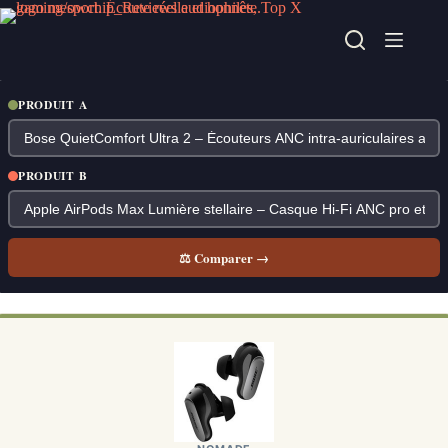
Passer
au
contenu
PRODUIT A
PRODUIT B
⚖ Comparer →