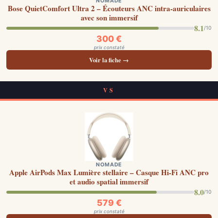
NOMADE
Bose QuietComfort Ultra 2 – Écouteurs ANC intra-auriculaires
avec son immersif
8.1
/10
300 €
prix constaté
Voir la fiche →
VS
NOMADE
Apple AirPods Max Lumière stellaire – Casque Hi-Fi ANC pro
et audio spatial immersif
8.0
/10
579 €
prix constaté