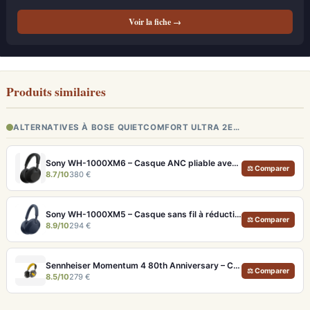
Voir la fiche →
Produits similaires
ALTERNATIVES À BOSE QUIETCOMFORT ULTRA 2E…
Sony WH-1000XM6 – Casque ANC pliable avec son amélioré et égaliseur réglable
⚖ Comparer
8.7/10
380 €
Sony WH-1000XM5 – Casque sans fil à réduction de bruit active et Hi-Res LDAC
⚖ Comparer
8.9/10
294 €
Sennheiser Momentum 4 80th Anniversary – Casque Bluetooth édition limitée 60h
⚖ Comparer
8.5/10
279 €