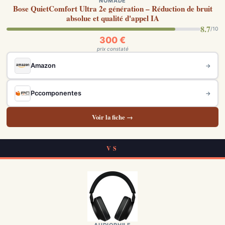
NOMADE
Bose QuietComfort Ultra 2e génération – Réduction de bruit
absolue et qualité d'appel IA
8.7
/10
300 €
prix constaté
Amazon
→
Pccomponentes
→
Voir la fiche →
VS