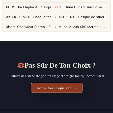
VS
POGS The Elephant – Casque Filaire Enfants 85dB POGS-Safe™ (Éco-Responsable)
JBL Tune Buds 2 Turquoise – Écouteurs True Wireless avec ANC et autonomie 48h
VS
AKG K271 MKII – Casque fermé studio fiable pour une écoute neutre
AKG K371 – Casque de studio fermé 50mm titane, réponse 5Hz-50kHz
VS
Xiaomi OpenWear Stereo – Écouteurs Open-Ear Hi-Res avec réduction de fuite sonore
Muse M-298 SBR Marron – Casque Bluetooth ANC avec 66h d'autonomie
Pas Sûr De Ton Choix ?
L'Arbitre de l'Arène analyse ton usage et désigne ton équipement idéal.
Trouve ton casque idéal