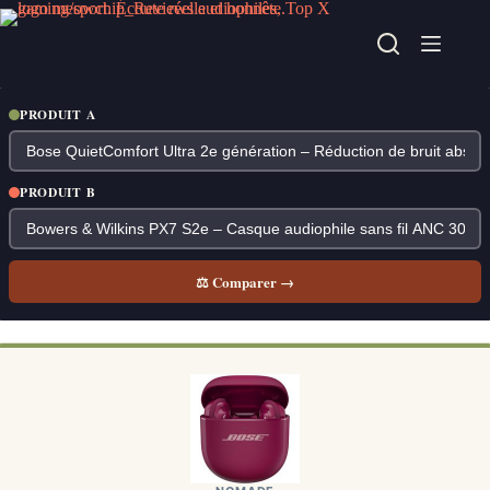
Passer
au
contenu
PRODUIT A
PRODUIT B
⚖ Comparer →