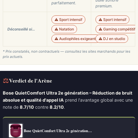
bulle sonore
parfaitement.
premium.
⚠️ Sport intensif
⚠️ Sport intensif
Déconseillé si…
⚠️ Natation
⚠️ Gaming compétitif
⚠️ Audiophiles exigeants
⚠️ DJ en studio
* Prix constatés, non contractuels — consultez les sites marchands pour les
prix actuels.
⚖
Verdict de l'Arène
Bose QuietComfort Ultra 2e génération – Réduction de bruit
absolue et qualité d'appel IA
prend l'avantage global avec une
note de
8.7/10
contre
8.2/10
.
Bose QuietComfort Ultra 2e génération…