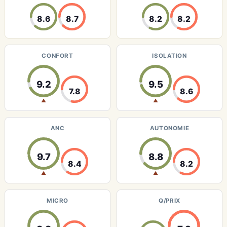
8.6
8.7
8.2
8.2
CONFORT
ISOLATION
9.2
9.5
7.8
8.6
▲
▲
ANC
AUTONOMIE
9.7
8.8
8.4
8.2
▲
▲
MICRO
Q/PRIX