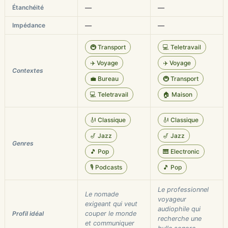
Étanchéité
—
—
Impédance
—
—
🚇 Transport
💻 Teletravail
✈️ Voyage
✈️ Voyage
Contextes
💼 Bureau
🚇 Transport
💻 Teletravail
🏠 Maison
🎻 Classique
🎻 Classique
🎷 Jazz
🎷 Jazz
Genres
🎵 Pop
🎹 Electronic
🎙️ Podcasts
🎵 Pop
Le professionnel
Le nomade
voyageur
exigeant qui veut
audiophile qui
Profil idéal
couper le monde
recherche une
et communiquer