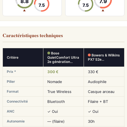
8.8
7.9
7.5
7.5
▲
▲
Caractéristiques techniques
Bose
Bowers & Wilkins
Critère
QuietComfort Ultra
PX7 S2e…
2e génération…
Prix *
300 €
330 €
Pilier
Nomade
Audiophile
Format
True Wireless
Casque arceau
Connectivité
Bluetooth
Filaire + BT
ANC
✓ Oui
✓ Oui
Autonomie
— (filaire)
30h