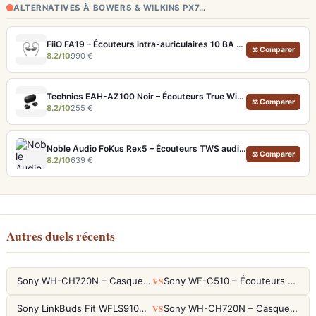
ALTERNATIVES À BOWERS & WILKINS PX7…
FiiO FA19 – Écouteurs intra-auriculaires 10 BA Knowles avec technologie S.Turbo
⚖ Comparer
8.2/10
990 €
Technics EAH-AZ100 Noir – Écouteurs True Wireless audiophiles avec drivers MFD et autonomie 29h
⚖ Comparer
8.2/10
255 €
Noble Audio FoKus Rex5 – Écouteurs TWS audiophiles tribrides
⚖ Comparer
8.2/10
639 €
Autres duels récents
VS
Sony WH-CH720N – Casque ANC 35h, Ultra-léger (192g) avec Processeur V1
Sony WF-C510 – Écouteurs True Wireless compacts, autonomie 22h et multipoint
VS
Sony LinkBuds Fit WFLS910NW Blanc – Écouteurs Sport Ailes ANC
Sony WH-CH720N – Casque ANC 35h, Ultra-léger (192g) avec Processeur V1