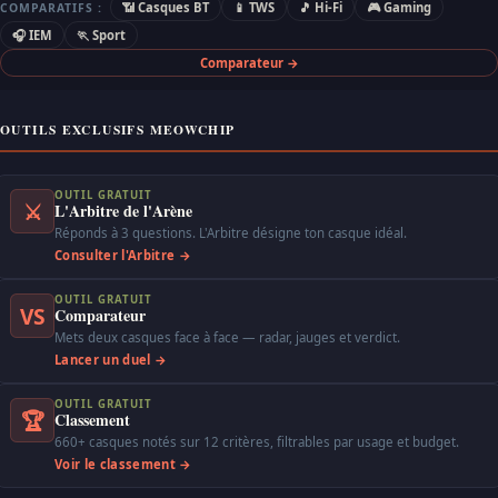
📶 Casques BT
📱 TWS
🎵 Hi-Fi
🎮 Gaming
COMPARATIFS :
🎧 IEM
🏃 Sport
Comparateur →
OUTILS EXCLUSIFS MEOWCHIP
OUTIL GRATUIT
⚔
L'Arbitre de l'Arène
Réponds à 3 questions. L'Arbitre désigne ton casque idéal.
Consulter l'Arbitre →
OUTIL GRATUIT
VS
Comparateur
Mets deux casques face à face — radar, jauges et verdict.
Lancer un duel →
OUTIL GRATUIT
🏆
Classement
660+ casques notés sur 12 critères, filtrables par usage et budget.
Voir le classement →