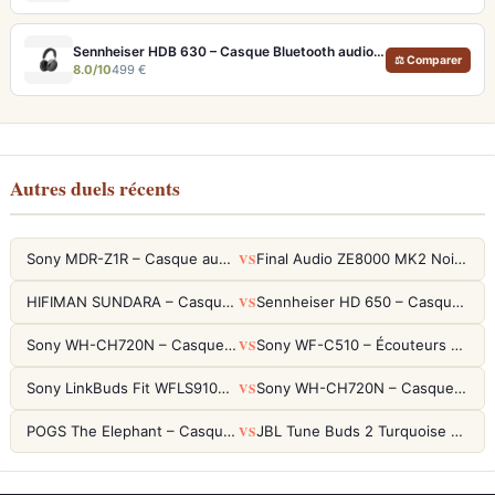
Sennheiser HDB 630 – Casque Bluetooth audiophile 60h avec ANC adaptative
⚖ Comparer
8.0/10
499 €
Autres duels récents
VS
Sony MDR-Z1R – Casque audiophile fermé haute résolution
Final Audio ZE8000 MK2 Noir – Écouteurs True Wireless audiophiles 8K Sound
VS
HIFIMAN SUNDARA – Casque Planar Magnetic Ouvert Over-Ear Audiophile
Sennheiser HD 650 – Casque audiophile ouvert pour l'écoute analytique
VS
Sony WH-CH720N – Casque ANC 35h, Ultra-léger (192g) avec Processeur V1
Sony WF-C510 – Écouteurs True Wireless compacts, autonomie 22h et multipoint
VS
Sony LinkBuds Fit WFLS910NW Blanc – Écouteurs Sport Ailes ANC
Sony WH-CH720N – Casque ANC 35h, Ultra-léger (192g) avec Processeur V1
VS
POGS The Elephant – Casque Filaire Enfants 85dB POGS-Safe™ (Éco-Responsable)
JBL Tune Buds 2 Turquoise – Écouteurs True Wireless avec ANC et autonomie 48h