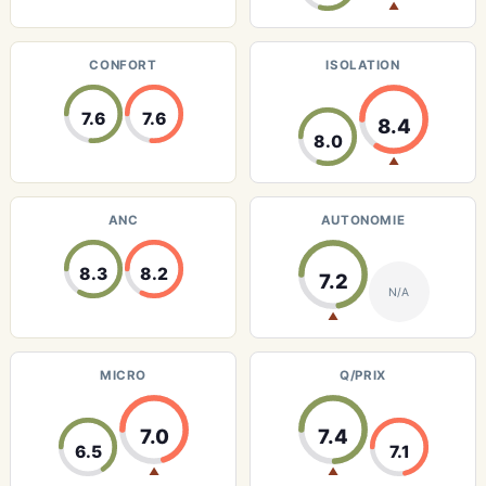
▲
CONFORT
ISOLATION
7.6
7.6
8.4
8.0
▲
ANC
AUTONOMIE
8.3
8.2
7.2
N/A
▲
MICRO
Q/PRIX
7.0
7.4
6.5
7.1
▲
▲