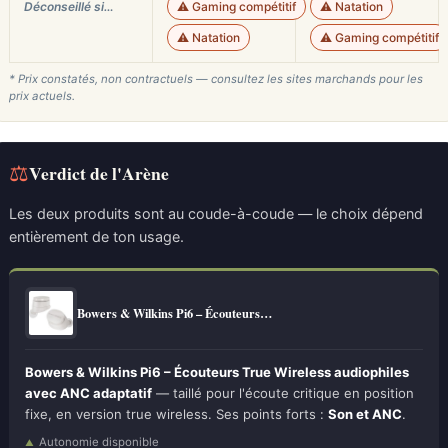
Déconseillé si…
⚠️ Gaming compétitif
⚠️ Natation
⚠️ Natation
⚠️ Gaming compétitif
* Prix constatés, non contractuels — consultez les sites marchands pour les
prix actuels.
⚖
Verdict de l'Arène
Les deux produits sont au coude-à-coude — le choix dépend
entièrement de ton usage.
Bowers & Wilkins Pi6 – Écouteurs…
Bowers & Wilkins Pi6 – Écouteurs True Wireless audiophiles
avec ANC adaptatif
— taillé pour l'écoute critique en position
fixe, en version true wireless. Ses points forts :
Son et ANC
.
Autonomie disponible