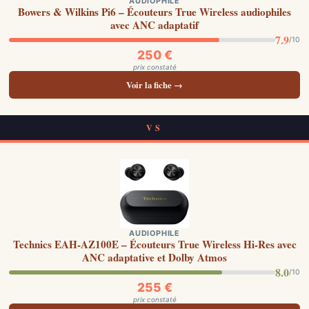
AUDIOPHILE
Bowers & Wilkins Pi6 – Écouteurs True Wireless audiophiles
avec ANC adaptatif
7.9
/10
250 €
prix constaté
Voir la fiche →
VS
AUDIOPHILE
Technics EAH-AZ100E – Écouteurs True Wireless Hi-Res avec
ANC adaptative et Dolby Atmos
8.0
/10
255 €
prix constaté