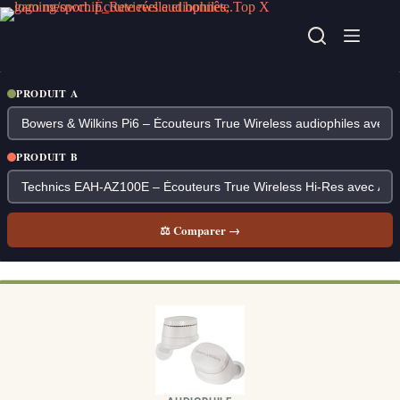
Passer
au
contenu
PRODUIT A
PRODUIT B
⚖ Comparer →