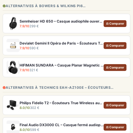
ALTERNATIVES À BOWERS & WILKINS PI6…
Sennheiser HD 650 – Casque audiophile ouvert pour l'écoute analytique
⚖ Comparer
7.9/10
299 €
Devialet Gemini II Opéra de Paris – Écouteurs True Wireless audiophiles plaqués or
⚖ Comparer
7.9/10
590 €
HIFIMAN SUNDARA – Casque Planar Magnetic Ouvert Over-Ear Audiophile
⚖ Comparer
7.9/10
321 €
ALTERNATIVES À TECHNICS EAH-AZ100E – ÉCOUTEURS…
Philips Fidelio T2 – Écouteurs True Wireless audiophiles avec ANC et autonomie record
⚖ Comparer
8.0/10
302 €
Final Audio DX3000 CL – Casque fermé audiophile 4.4mm symétrique
⚖ Comparer
8.0/10
599 €