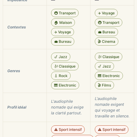
—
—
🚇 Transport
✈️ Voyage
🏠 Maison
🚇 Transport
Contextes
✈️ Voyage
💼 Bureau
💼 Bureau
🎬 Cinema
🎷 Jazz
🎻 Classique
🎻 Classique
🎷 Jazz
Genres
🎸 Rock
🎹 Electronic
🎹 Electronic
🎬 Films
L'audiophile
L'audiophile
nomade exigent
Profil idéal
nomade qui exige
qui voyage et
la clarté partout.
travaille en silence.
⚠️ Sport intensif
⚠️ Sport intensif