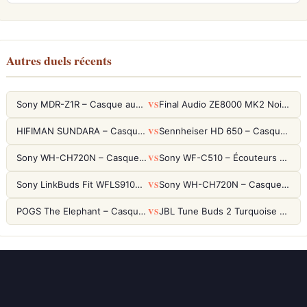
Autres duels récents
VS
Sony MDR-Z1R – Casque audiophile fermé haute résolution
Final Audio ZE8000 MK2 Noir – Écouteurs True Wireless audiophiles 8K Sound
VS
HIFIMAN SUNDARA – Casque Planar Magnetic Ouvert Over-Ear Audiophile
Sennheiser HD 650 – Casque audiophile ouvert pour l'écoute analytique
VS
Sony WH-CH720N – Casque ANC 35h, Ultra-léger (192g) avec Processeur V1
Sony WF-C510 – Écouteurs True Wireless compacts, autonomie 22h et multipoint
VS
Sony LinkBuds Fit WFLS910NW Blanc – Écouteurs Sport Ailes ANC
Sony WH-CH720N – Casque ANC 35h, Ultra-léger (192g) avec Processeur V1
VS
POGS The Elephant – Casque Filaire Enfants 85dB POGS-Safe™ (Éco-Responsable)
JBL Tune Buds 2 Turquoise – Écouteurs True Wireless avec ANC et autonomie 48h