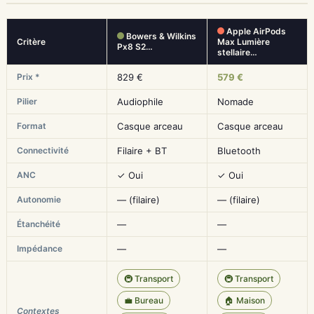
Apple AirPods
Bowers & Wilkins
Critère
Max Lumière
Px8 S2…
stellaire…
Prix *
829 €
579 €
Pilier
Audiophile
Nomade
Format
Casque arceau
Casque arceau
Connectivité
Filaire + BT
Bluetooth
ANC
✓ Oui
✓ Oui
Autonomie
— (filaire)
— (filaire)
Étanchéité
—
—
Impédance
—
—
🚇 Transport
🚇 Transport
💼 Bureau
🏠 Maison
Contextes