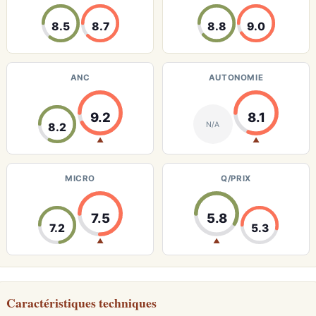
8.5
8.7
8.8
9.0
ANC
AUTONOMIE
9.2
8.1
N/A
8.2
▲
▲
MICRO
Q/PRIX
7.5
5.8
7.2
5.3
▲
▲
Caractéristiques techniques