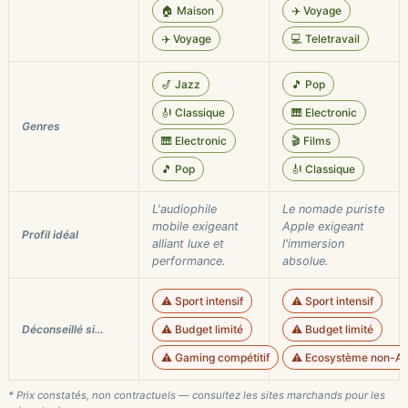
🏠 Maison
✈️ Voyage
✈️ Voyage
💻 Teletravail
🎷 Jazz
🎵 Pop
🎻 Classique
🎹 Electronic
Genres
🎹 Electronic
🎬 Films
🎵 Pop
🎻 Classique
L'audiophile
Le nomade puriste
mobile exigeant
Apple exigeant
Profil idéal
alliant luxe et
l'immersion
performance.
absolue.
⚠️ Sport intensif
⚠️ Sport intensif
Déconseillé si…
⚠️ Budget limité
⚠️ Budget limité
⚠️ Gaming compétitif
⚠️ Ecosystème non-Ap
* Prix constatés, non contractuels — consultez les sites marchands pour les