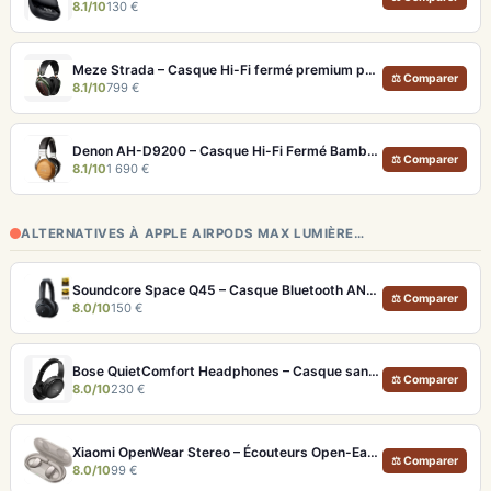
8.1/10
130 €
Meze Strada – Casque Hi-Fi fermé premium pour écoute immersive
⚖ Comparer
8.1/10
799 €
Denon AH-D9200 – Casque Hi-Fi Fermé Bambou FreeEdge Portable
⚖ Comparer
8.1/10
1 690 €
ALTERNATIVES À APPLE AIRPODS MAX LUMIÈRE…
Soundcore Space Q45 – Casque Bluetooth ANC 50h d'autonomie et LDAC Hi-Res
⚖ Comparer
8.0/10
150 €
Bose QuietComfort Headphones – Casque sans fil à réduction de bruit légendaire
⚖ Comparer
8.0/10
230 €
Xiaomi OpenWear Stereo – Écouteurs Open-Ear Hi-Res avec réduction de fuite sonore
⚖ Comparer
8.0/10
99 €