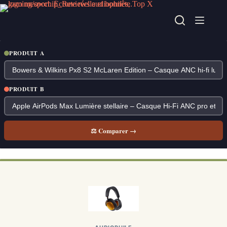
Passer
au
contenu
PRODUIT A
PRODUIT B
⚖ Comparer →