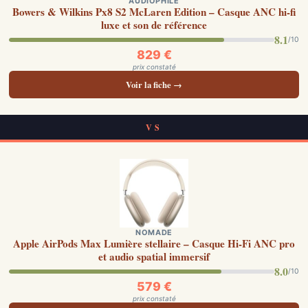
AUDIOPHILE
Bowers & Wilkins Px8 S2 McLaren Edition – Casque ANC hi-fi
luxe et son de référence
8.1
/10
829 €
prix constaté
Voir la fiche →
VS
NOMADE
Apple AirPods Max Lumière stellaire – Casque Hi-Fi ANC pro
et audio spatial immersif
8.0
/10
579 €
prix constaté