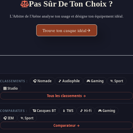
Pas Sûr De Ton Choix ?
L'Arbitre de l'Arène analyse ton usage et désigne ton équipement idéal.
Trouve ton casque idéal
🎧 Nomade
🎵 Audiophile
🎮 Gaming
🏃 Sport
CLASSEMENTS :
🎛 Studio
Tous les classements →
📶 Casques BT
📱 TWS
🎵 Hi-Fi
🎮 Gaming
COMPARATIFS :
🎧 IEM
🏃 Sport
Comparateur →