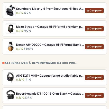
Soundcore Liberty 4 Pro – Écouteurs Hi-Res ANC 7 Capteurs et Fast Charge
⚖ Comparer
8.1/10
130 €
Meze Strada – Casque Hi-Fi fermé premium pour écoute immersive
⚖ Comparer
8.1/10
799 €
Denon AH-D9200 – Casque Hi-Fi Fermé Bambou FreeEdge Portable
⚖ Comparer
8.1/10
1 690 €
ALTERNATIVES À BEYERDYNAMIC DJ 300 PRO…
AKG K271 MKII – Casque fermé studio fiable pour une écoute neutre
⚖ Comparer
8.2/10
141 €
Beyerdynamic DT 100 16 Ohm Black – Casque studio fermé pour monitoring précis
⚖ Comparer
8.2/10
237 €