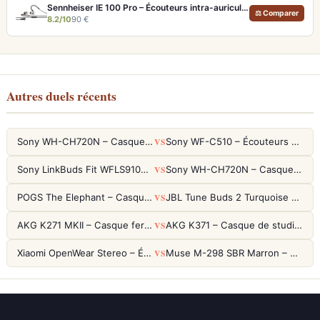
Sennheiser IE 100 Pro – Écouteurs intra-auriculaires transparents pour monitoring live
⚖ Comparer
8.2/10
90 €
Autres duels récents
VS
Sony WH-CH720N – Casque ANC 35h, Ultra-léger (192g) avec Processeur V1
Sony WF-C510 – Écouteurs True Wireless compacts, autonomie 22h et multipoint
VS
Sony LinkBuds Fit WFLS910NW Blanc – Écouteurs Sport Ailes ANC
Sony WH-CH720N – Casque ANC 35h, Ultra-léger (192g) avec Processeur V1
VS
POGS The Elephant – Casque Filaire Enfants 85dB POGS-Safe™ (Éco-Responsable)
JBL Tune Buds 2 Turquoise – Écouteurs True Wireless avec ANC et autonomie 48h
VS
AKG K271 MKII – Casque fermé studio fiable pour une écoute neutre
AKG K371 – Casque de studio fermé 50mm titane, réponse 5Hz-50kHz
VS
Xiaomi OpenWear Stereo – Écouteurs Open-Ear Hi-Res avec réduction de fuite sonore
Muse M-298 SBR Marron – Casque Bluetooth ANC avec 66h d'autonomie