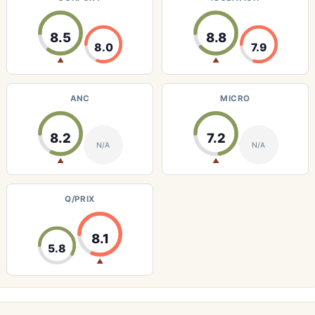
8.5
8.8
8.0
7.9
▲
▲
ANC
MICRO
8.2
7.2
N/A
N/A
▲
▲
Q/PRIX
8.1
5.8
▲