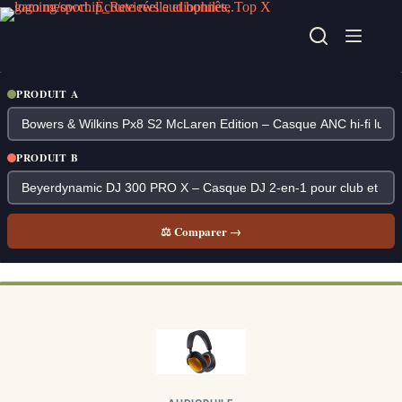
Passer
au
contenu
PRODUIT A
PRODUIT B
⚖ Comparer →