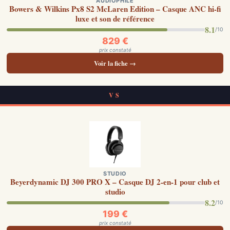
AUDIOPHILE
Bowers & Wilkins Px8 S2 McLaren Edition – Casque ANC hi-fi
luxe et son de référence
8.1
/10
829 €
prix constaté
Voir la fiche →
VS
STUDIO
Beyerdynamic DJ 300 PRO X – Casque DJ 2-en-1 pour club et
studio
8.2
/10
199 €
prix constaté