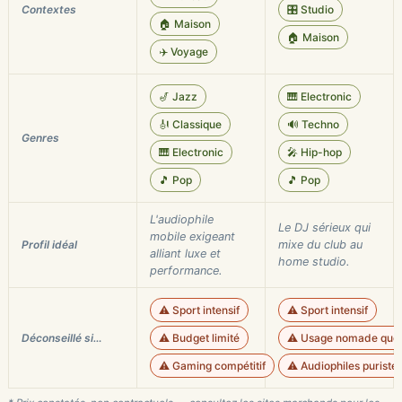
Contextes
🎛️ Studio
🏠 Maison
🏠 Maison
✈️ Voyage
🎷 Jazz
🎹 Electronic
🎻 Classique
🔊 Techno
Genres
🎹 Electronic
🎤 Hip-hop
🎵 Pop
🎵 Pop
L'audiophile
Le DJ sérieux qui
mobile exigeant
Profil idéal
mixe du club au
alliant luxe et
home studio.
performance.
⚠️ Sport intensif
⚠️ Sport intensif
Déconseillé si…
⚠️ Budget limité
⚠️ Usage nomade quot
⚠️ Gaming compétitif
⚠️ Audiophiles puriste