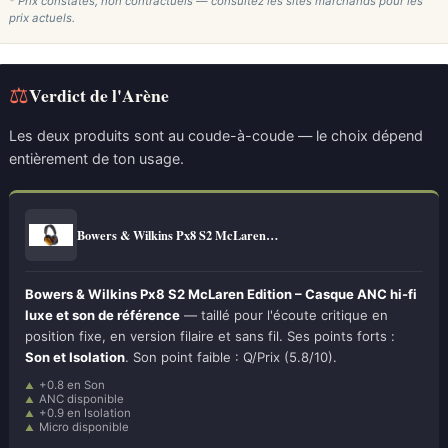
* Prix constatés, non contractuels — consultez les sites marchands pour les
prix actuels.
⚖
Verdict de l'Arène
Les deux produits sont au coude-à-coude — le choix dépend
entièrement de ton usage.
Bowers & Wilkins Px8 S2 McLaren…
Bowers & Wilkins Px8 S2 McLaren Edition – Casque ANC hi-fi
luxe et son de référence
— taillé pour l'écoute critique en
position fixe, en version filaire et sans fil. Ses points forts :
Son et Isolation
. Son point faible : Q/Prix (5.8/10).
+0.8 en Son
ANC disponible
+0.9 en Isolation
Micro disponible