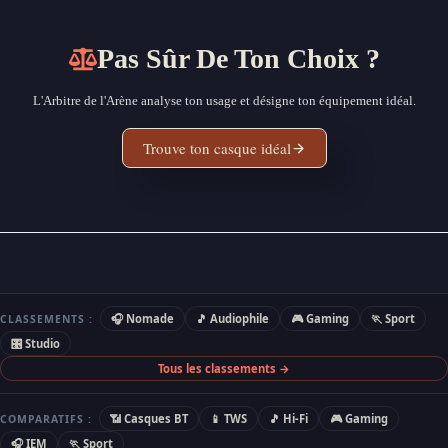
Pas Sûr De Ton Choix ?
L'Arbitre de l'Arène analyse ton usage et désigne ton équipement idéal.
Trouve ton casque idéal
🎧 Nomade
🎵 Audiophile
🎮 Gaming
🏃 Sport
CLASSEMENTS :
🎛 Studio
Tous les classements →
📶 Casques BT
📱 TWS
🎵 Hi-Fi
🎮 Gaming
COMPARATIFS :
🎧 IEM
🏃 Sport