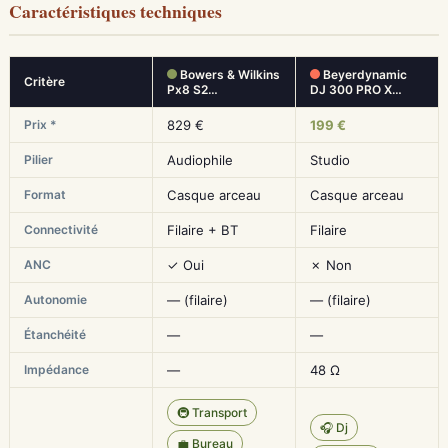
Caractéristiques techniques
Bowers & Wilkins
Beyerdynamic
Critère
Px8 S2…
DJ 300 PRO X…
Prix *
829 €
199 €
Pilier
Audiophile
Studio
Format
Casque arceau
Casque arceau
Connectivité
Filaire + BT
Filaire
ANC
✓ Oui
✗ Non
Autonomie
— (filaire)
— (filaire)
Étanchéité
—
—
Impédance
—
48 Ω
🚇 Transport
🎧 Dj
💼 Bureau