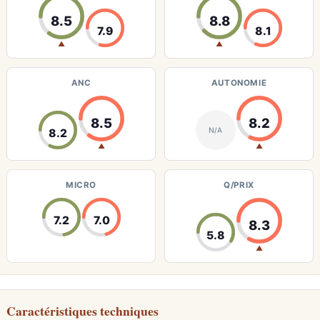
8.5
8.8
7.9
8.1
▲
▲
ANC
AUTONOMIE
8.5
8.2
N/A
8.2
▲
▲
MICRO
Q/PRIX
7.2
7.0
8.3
5.8
▲
Caractéristiques techniques