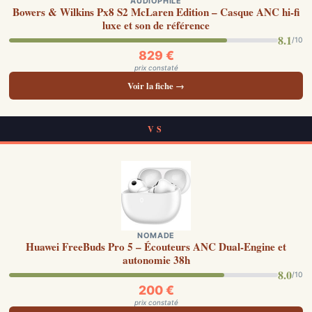
AUDIOPHILE
Bowers & Wilkins Px8 S2 McLaren Edition – Casque ANC hi-fi
luxe et son de référence
8.1
/10
829 €
prix constaté
Voir la fiche →
VS
NOMADE
Huawei FreeBuds Pro 5 – Écouteurs ANC Dual-Engine et
autonomie 38h
8.0
/10
200 €
prix constaté