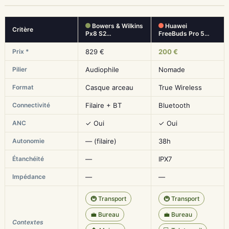
Bowers & Wilkins
Huawei
Critère
Px8 S2…
FreeBuds Pro 5…
Prix *
829 €
200 €
Pilier
Audiophile
Nomade
Format
Casque arceau
True Wireless
Connectivité
Filaire + BT
Bluetooth
ANC
✓ Oui
✓ Oui
Autonomie
— (filaire)
38h
Étanchéité
—
IPX7
Impédance
—
—
🚇 Transport
🚇 Transport
💼 Bureau
💼 Bureau
Contextes