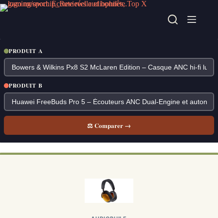
Passer
au
contenu
PRODUIT A
PRODUIT B
⚖ Comparer →