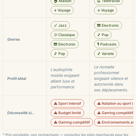
🏠 Maison
💻 Teletravail
✈️ Voyage
✈️ Voyage
🎷 Jazz
🎹 Electronic
🎻 Classique
🎵 Pop
Genres
🎹 Electronic
🎙️ Podcasts
🎵 Pop
🎵 Variete
Le nomade
L'audiophile
professionnel
mobile exigeant
Profil idéal
exigeant silence et
alliant luxe et
autonomie dans
performance.
ses déplacements.
⚠️ Sport intensif
⚠️ Natation ou sport in
Déconseillé si…
⚠️ Budget limité
⚠️ Gaming compétitif
⚠️ Gaming compétitif
⚠️ Environnements audi
* Prix constatés, non contractuels — consultez les sites marchands pour les