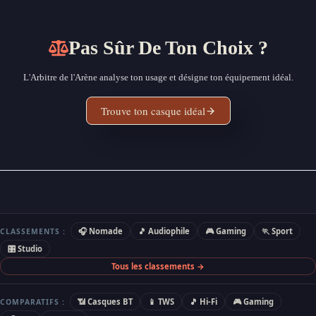
Pas Sûr De Ton Choix ?
L'Arbitre de l'Arène analyse ton usage et désigne ton équipement idéal.
Trouve ton casque idéal
🎧 Nomade
🎵 Audiophile
🎮 Gaming
🏃 Sport
CLASSEMENTS :
🎛 Studio
Tous les classements →
📶 Casques BT
📱 TWS
🎵 Hi-Fi
🎮 Gaming
COMPARATIFS :