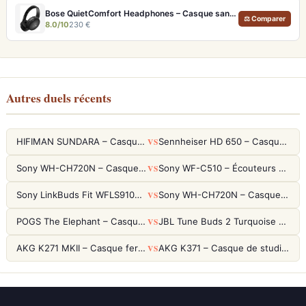
Bose QuietComfort Headphones – Casque sans fil à réduction de bruit légendaire
⚖ Comparer
8.0/10
230 €
Autres duels récents
VS
HIFIMAN SUNDARA – Casque Planar Magnetic Ouvert Over-Ear Audiophile
Sennheiser HD 650 – Casque audiophile ouvert pour l'écoute analytique
VS
Sony WH-CH720N – Casque ANC 35h, Ultra-léger (192g) avec Processeur V1
Sony WF-C510 – Écouteurs True Wireless compacts, autonomie 22h et multipoint
VS
Sony LinkBuds Fit WFLS910NW Blanc – Écouteurs Sport Ailes ANC
Sony WH-CH720N – Casque ANC 35h, Ultra-léger (192g) avec Processeur V1
VS
POGS The Elephant – Casque Filaire Enfants 85dB POGS-Safe™ (Éco-Responsable)
JBL Tune Buds 2 Turquoise – Écouteurs True Wireless avec ANC et autonomie 48h
VS
AKG K271 MKII – Casque fermé studio fiable pour une écoute neutre
AKG K371 – Casque de studio fermé 50mm titane, réponse 5Hz-50kHz