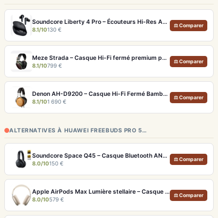
Soundcore Liberty 4 Pro – Écouteurs Hi-Res ANC 7 Capteurs et Fast Charge
⚖ Comparer
8.1/10
130 €
Meze Strada – Casque Hi-Fi fermé premium pour écoute immersive
⚖ Comparer
8.1/10
799 €
Denon AH-D9200 – Casque Hi-Fi Fermé Bambou FreeEdge Portable
⚖ Comparer
8.1/10
1 690 €
ALTERNATIVES À HUAWEI FREEBUDS PRO 5…
Soundcore Space Q45 – Casque Bluetooth ANC 50h d'autonomie et LDAC Hi-Res
⚖ Comparer
8.0/10
150 €
Apple AirPods Max Lumière stellaire – Casque Hi-Fi ANC pro et audio spatial immersif
⚖ Comparer
8.0/10
579 €