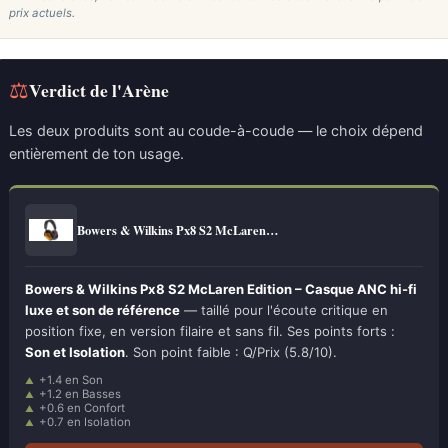
prix actuels.
⚖
Verdict de l'Arène
Les deux produits sont au coude-à-coude — le choix dépend
entièrement de ton usage.
Bowers & Wilkins Px8 S2 McLaren…
Bowers & Wilkins Px8 S2 McLaren Edition – Casque ANC hi-fi
luxe et son de référence
— taillé pour l'écoute critique en
position fixe, en version filaire et sans fil. Ses points forts :
Son et Isolation
. Son point faible : Q/Prix (5.8/10).
+1.4 en Son
+1.2 en Basses
+0.6 en Confort
+0.7 en Isolation