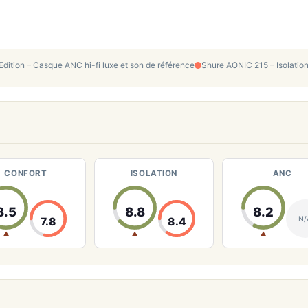
dition – Casque ANC hi-fi luxe et son de référence
Shure AONIC 215 – Isolation 
CONFORT
ISOLATION
ANC
8.5
8.8
8.2
N/
7.8
8.4
▲
▲
▲