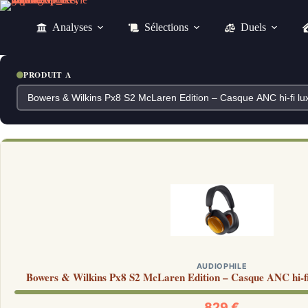
Passer
au
Analyses
Sélections
Duels
contenu
PRODUIT A
AUDIOPHILE
Bowers & Wilkins Px8 S2 McLaren Edition – Casque ANC hi-fi 
829 €