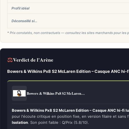
Profil idéal
Déconseillé si…
* Prix constatés, non contractuels — consultez les sites marchands pour les p
⚖
Verdict de l'Arène
Bowers & Wilkins Px8 S2 McLaren Edition – Casque ANC hi-fi
Bowers & Wilkins Px8 S2 McLaren…
Bowers & Wilkins Px8 S2 McLaren Edition – Casque ANC hi-fi lu
pour l'écoute critique en position fixe, en version filaire et sans f
Isolation
. Son point faible : Q/Prix (5.8/10).