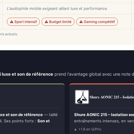
L'audiophile mobile exigeant alliant luxe et performance.
⚠️ Sport intensif
⚠️ Budget limité
⚠️ Gaming compétitif
rix actuels.
 luxe et son de référence
prend l'avantage global avec une note 
Shure AONIC 215 – Isolati
xe et son de référence
— taillé
Shure AONIC 215 – Isolation sono
il. Ses points forts :
Son et
entraînements intenses, en versio
+1.8 en Q/Prix