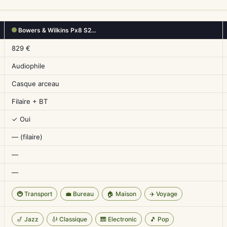
Bowers & Wilkins Px8 S2…
829 €
Audiophile
Casque arceau
Filaire + BT
✓ Oui
— (filaire)
—
—
🚇 Transport
💼 Bureau
🏠 Maison
✈️ Voyage
🎷 Jazz
🎻 Classique
🎹 Electronic
🎵 Pop