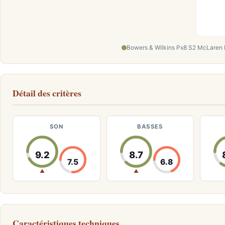
Bowers & Wilkins Px8 S2 McLaren E
Détail des critères
SON
BASSES
9.2
8.7
7.5
6.8
▲
▲
Caractéristiques techniques