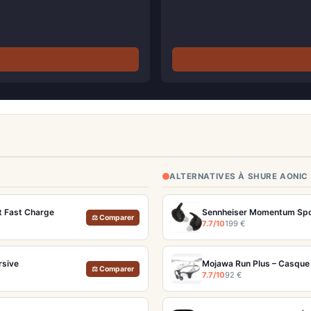
ALTERNATIVES À SHURE AONIC
t Fast Charge
⚖ Comparer
7.7/10
199 €
rsive
Mojawa Run Plus – Casque 
⚖ Comparer
7.7/10
92 €