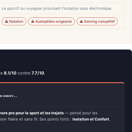
Le sportif ou voyageur priorisant l'isolation sans électronique.
⚠️ Natation
⚠️ Audiophiles exigeants
⚠️ Gaming compétitif
de
8.1/10
contre
7.7/10
.
on sonore…
re pro pour le sport et les trajets
— pensé pour les
n filaire et sans fil. Ses points forts :
Isolation et Confort
.