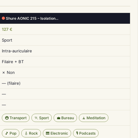
Shure AONIC 215 – Isolation…
127 €
Sport
Intra-auriculaire
Filaire + BT
✗ Non
— (filaire)
—
—
🚇 Transport
🏃 Sport
💼 Bureau
🧘 Meditation
🎵 Pop
🎸 Rock
🎹 Electronic
🎙️ Podcasts