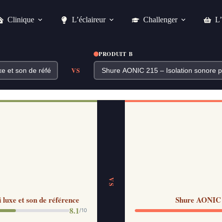
Clinique
L’éclaireur
Challenger
L’
PRODUIT B
VS
VS
luxe et son de référence
Shure AONIC 21
8.1
/10