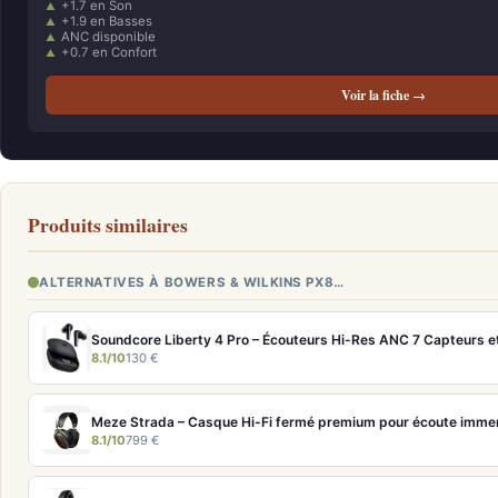
+1.7 en Son
+1.9 en Basses
ANC disponible
+0.7 en Confort
Voir la fiche →
Produits similaires
ALTERNATIVES À BOWERS & WILKINS PX8…
Soundcore Liberty 4 Pro – Écouteurs Hi-Res ANC 7 Capteurs e
8.1/10
130 €
Meze Strada – Casque Hi-Fi fermé premium pour écoute imme
8.1/10
799 €