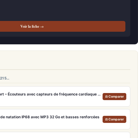
Voir la fiche →
 215…
Sennheiser Momentum Sport – Écouteurs avec capteurs de fréquence cardiaque et température
⚖ Comparer
de natation IP68 avec MP3 32 Go et basses renforcées
⚖ Comparer