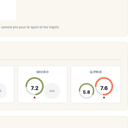
sonore pro pour le sport et les trajets
MICRO
Q/PRIX
7.2
7.6
A
N/A
5.8
▲
▲