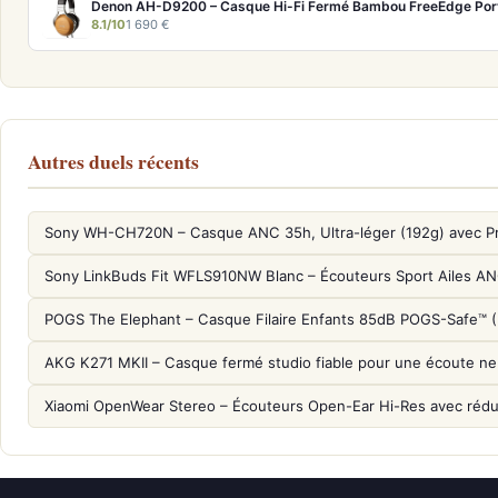
Denon AH-D9200 – Casque Hi-Fi Fermé Bambou FreeEdge Por
8.1/10
1 690 €
Autres duels récents
Sony WH-CH720N – Casque ANC 35h, Ultra-léger (192g) avec P
Sony LinkBuds Fit WFLS910NW Blanc – Écouteurs Sport Ailes A
POGS The Elephant – Casque Filaire Enfants 85dB POGS-Safe™ 
AKG K271 MKII – Casque fermé studio fiable pour une écoute ne
Xiaomi OpenWear Stereo – Écouteurs Open-Ear Hi-Res avec réduc