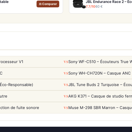
table
JBL Endurance Race 2 – Éc
⚖ Comparer
7.7/10
60 €
VS
rocesseur V1
Sony WF-C510 – Écouteurs True Wi
VS
NC
Sony WH-CH720N – Casque ANC 35h
VS
(Éco-Responsable)
JBL Tune Buds 2 Turquoise – Éco
VS
utre
AKG K371 – Casque de studio fer
VS
tion de fuite sonore
Muse M-298 SBR Marron – Casque