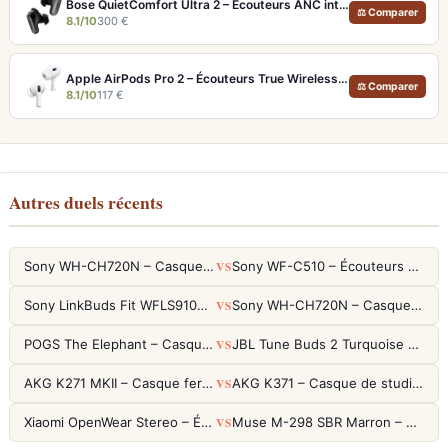
Bose QuietComfort Ultra 2 – Écouteurs ANC intra-auriculaires avec son immersif
⚖ Comparer
8.1/10
300 €
Apple AirPods Pro 2 – Écouteurs True Wireless ANC USB-C Blancs
⚖ Comparer
8.1/10
117 €
Autres duels récents
VS
Sony WH-CH720N – Casque ANC 35h, Ultra-léger (192g) avec Processeur V1
Sony WF-C510 – Écouteurs True Wireless compacts, autonomie 22h et multipoint
VS
Sony LinkBuds Fit WFLS910NW Blanc – Écouteurs Sport Ailes ANC
Sony WH-CH720N – Casque ANC 35h, Ultra-léger (192g) avec Processeur V1
VS
POGS The Elephant – Casque Filaire Enfants 85dB POGS-Safe™ (Éco-Responsable)
JBL Tune Buds 2 Turquoise – Écouteurs True Wireless avec ANC et autonomie 48h
VS
AKG K271 MKII – Casque fermé studio fiable pour une écoute neutre
AKG K371 – Casque de studio fermé 50mm titane, réponse 5Hz-50kHz
VS
Xiaomi OpenWear Stereo – Écouteurs Open-Ear Hi-Res avec réduction de fuite sonore
Muse M-298 SBR Marron – Casque Bluetooth ANC avec 66h d'autonomie