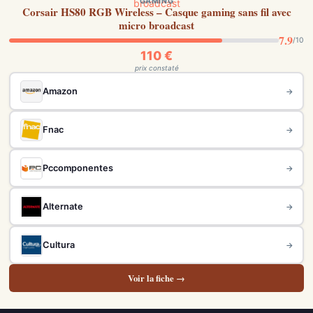
GAMING
Corsair HS80 RGB Wireless – Casque gaming sans fil avec
micro broadcast
7.9
/10
110 €
prix constaté
Amazon
→
Fnac
→
Pccomponentes
→
Alternate
→
Cultura
→
Voir la fiche →