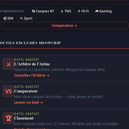
📶 Casques BT
📱 TWS
🎵 Hi-Fi
🎮 Gaming
COMPARATIFS :
🎧 IEM
🏃 Sport
Comparateur →
OUTILS EXCLUSIFS MEOWCHIP
OUTIL GRATUIT
⚔
L'Arbitre de l'Arène
Réponds à 3 questions. L'Arbitre désigne ton casque idéal.
Consulter l'Arbitre →
OUTIL GRATUIT
VS
Comparateur
Mets deux casques face à face — radar, jauges et verdict.
Lancer un duel →
OUTIL GRATUIT
🏆
Classement
660+ casques notés sur 12 critères, filtrables par usage et budget.