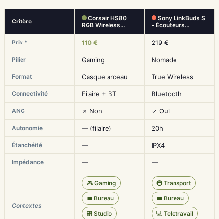
Corsair HS80
Sony LinkBuds S
Critère
RGB Wireless…
– Écouteurs…
Prix *
110 €
219 €
Pilier
Gaming
Nomade
Format
Casque arceau
True Wireless
Connectivité
Filaire + BT
Bluetooth
ANC
✗ Non
✓ Oui
Autonomie
— (filaire)
20h
Étanchéité
—
IPX4
Impédance
—
—
🎮 Gaming
🚇 Transport
💼 Bureau
💼 Bureau
Contextes
🎛️ Studio
💻 Teletravail