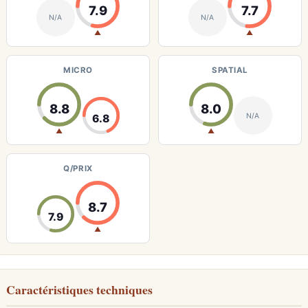
7.9
7.7
N/A
N/A
▲
▲
MICRO
SPATIAL
8.8
8.0
N/A
6.8
▲
▲
Q/PRIX
8.7
7.9
▲
Caractéristiques techniques