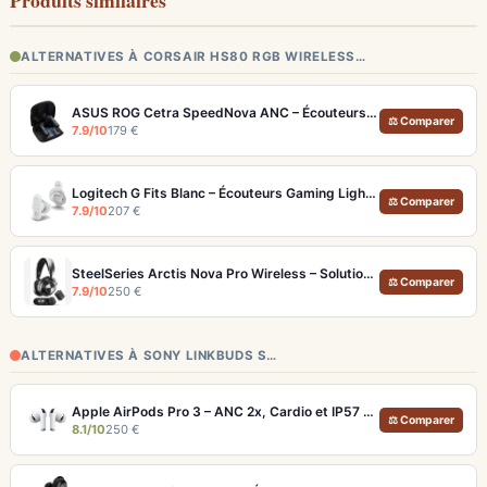
Produits similaires
ALTERNATIVES À CORSAIR HS80 RGB WIRELESS…
ASUS ROG Cetra SpeedNova ANC – Écouteurs Gaming Latence <40 ms 24 bits
⚖ Comparer
7.9/10
179 €
Logitech G Fits Blanc – Écouteurs Gaming Lightform Moulage UV LIGHTSPEED
⚖ Comparer
7.9/10
207 €
SteelSeries Arctis Nova Pro Wireless – Solution audio gaming ultime multi-plateforme
⚖ Comparer
7.9/10
250 €
ALTERNATIVES À SONY LINKBUDS S…
Apple AirPods Pro 3 – ANC 2x, Cardio et IP57 pour Écosystème iOS
⚖ Comparer
8.1/10
250 €