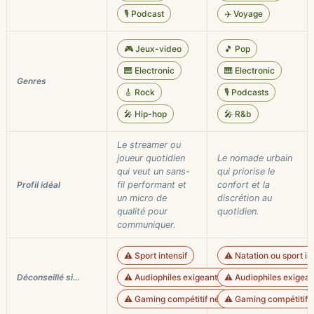
🎙️ Podcast
✈️ Voyage
🎮 Jeux-video
🎵 Pop
🎹 Electronic
🎹 Electronic
Genres
🎸 Rock
🎙️ Podcasts
🎤 Hip-hop
🎤 R&b
Le streamer ou
joueur quotidien
Le nomade urbain
qui veut un sans-
qui priorise le
Profil idéal
fil performant et
confort et la
un micro de
discrétion au
qualité pour
quotidien.
communiquer.
⚠️ Sport intensif
⚠️ Natation ou sport in
Déconseillé si…
⚠️ Audiophiles exigeants
⚠️ Audiophiles exigean
⚠️ Gaming compétitif nécessitant un micro ultr
⚠️ Gaming compétitif