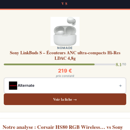
VS
NOMADE
Sony LinkBuds S – Écouteurs ANC ultra-compacts Hi-Res
LDAC 4,8g
8.1
/10
219 €
prix constaté
Alternate
→
Voir la fiche →
Notre analyse : Corsair HS80 RGB Wireless… vs Sony