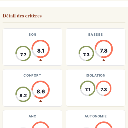
Détail des critères
SON
BASSES
8.1
7.8
7.7
7.3
▲
▲
CONFORT
ISOLATION
7.1
7.3
8.6
8.2
▲
ANC
AUTONOMIE