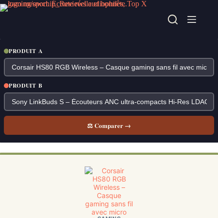
Passer
au
contenu
PRODUIT A
PRODUIT B
⚖ Comparer →