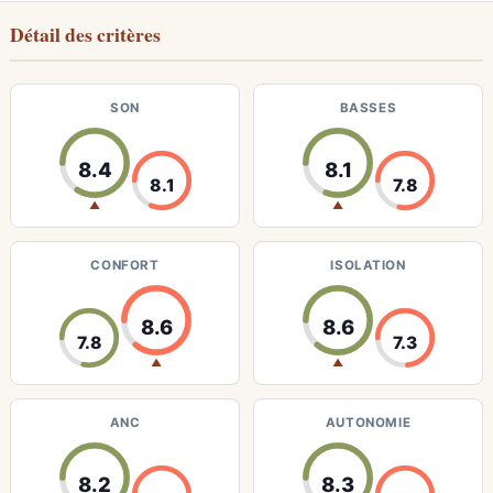
Détail des critères
SON
BASSES
8.4
8.1
8.1
7.8
▲
▲
CONFORT
ISOLATION
8.6
8.6
7.8
7.3
▲
▲
ANC
AUTONOMIE
8.2
8.3