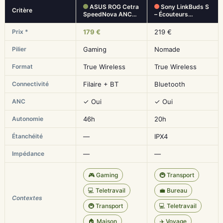
ASUS ROG Cetra
Sony LinkBuds S
Critère
SpeedNova ANC…
– Écouteurs…
Prix *
179 €
219 €
Pilier
Gaming
Nomade
Format
True Wireless
True Wireless
Connectivité
Filaire + BT
Bluetooth
ANC
✓ Oui
✓ Oui
Autonomie
46h
20h
Étanchéité
—
IPX4
Impédance
—
—
🎮 Gaming
🚇 Transport
💻 Teletravail
💼 Bureau
Contextes
🚇 Transport
💻 Teletravail
🏠 Maison
✈️ Voyage