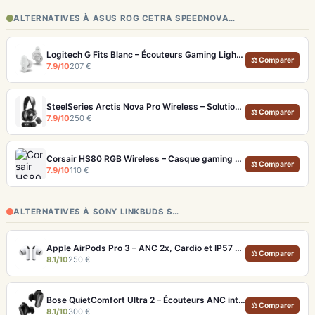
ALTERNATIVES À ASUS ROG CETRA SPEEDNOVA…
Logitech G Fits Blanc – Écouteurs Gaming Lightform Moulage UV LIGHTSPEED
⚖ Comparer
7.9/10
207 €
SteelSeries Arctis Nova Pro Wireless – Solution audio gaming ultime multi-plateforme
⚖ Comparer
7.9/10
250 €
Corsair HS80 RGB Wireless – Casque gaming sans fil avec micro broadcast
⚖ Comparer
7.9/10
110 €
ALTERNATIVES À SONY LINKBUDS S…
Apple AirPods Pro 3 – ANC 2x, Cardio et IP57 pour Écosystème iOS
⚖ Comparer
8.1/10
250 €
Bose QuietComfort Ultra 2 – Écouteurs ANC intra-auriculaires avec son immersif
⚖ Comparer
8.1/10
300 €