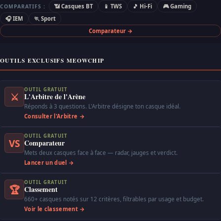
📶 Casques BT
📱 TWS
🎵 Hi-Fi
🎮 Gaming
COMPARATIFS :
🎧 IEM
🏃 Sport
Comparateur →
OUTILS EXCLUSIFS MEOWCHIP
OUTIL GRATUIT
⚔
L'Arbitre de l'Arène
Réponds à 3 questions. L'Arbitre désigne ton casque idéal.
Consulter l'Arbitre →
OUTIL GRATUIT
VS
Comparateur
Mets deux casques face à face — radar, jauges et verdict.
Lancer un duel →
OUTIL GRATUIT
🏆
Classement
660+ casques notés sur 12 critères, filtrables par usage et budget.
Voir le classement →