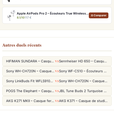
Apple AirPods Pro 2 – Écouteurs True Wireless ANC USB-C Blancs
⚖ Comparer
8.1/10
117 €
Autres duels récents
VS
HIFIMAN SUNDARA – Casque Planar Magnetic Ouvert Over-Ear Audiophile
Sennheiser HD 650 – Casque audiophile ouvert pour l'écoute analytique
VS
Sony WH-CH720N – Casque ANC 35h, Ultra-léger (192g) avec Processeur V1
Sony WF-C510 – Écouteurs True Wireless compacts, autonomie 22h et multipoint
VS
Sony LinkBuds Fit WFLS910NW Blanc – Écouteurs Sport Ailes ANC
Sony WH-CH720N – Casque ANC 35h, Ultra-léger (192g) avec Processeur V1
VS
POGS The Elephant – Casque Filaire Enfants 85dB POGS-Safe™ (Éco-Responsable)
JBL Tune Buds 2 Turquoise – Écouteurs True Wireless avec ANC et autonomie 48h
VS
AKG K271 MKII – Casque fermé studio fiable pour une écoute neutre
AKG K371 – Casque de studio fermé 50mm titane, réponse 5Hz-50kHz