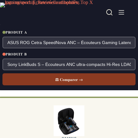
Passer
au
contenu
PRODUIT A
PRODUIT B
⚖ Comparer →