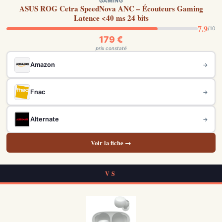
GAMING
ASUS ROG Cetra SpeedNova ANC – Écouteurs Gaming
Latence <40 ms 24 bits
7.9
/10
179 €
prix constaté
Amazon
→
Fnac
→
Alternate
→
Voir la fiche →
VS