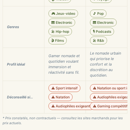
🎮 Jeux-video
🎵 Pop
🎹 Electronic
🎹 Electronic
Genres
🎤 Hip-hop
🎙️ Podcasts
🎬 Films
🎤 R&b
Le nomade urbain
Gamer nomade et
qui priorise le
quotidien voulant
Profil idéal
confort et la
immersion et
discrétion au
réactivité sans fil.
quotidien.
⚠️ Sport intensif
⚠️ Natation ou sport in
Déconseillé si…
⚠️ Natation
⚠️ Audiophiles exigean
⚠️ Audiophiles exigeants
⚠️ Gaming compétitif
* Prix constatés, non contractuels — consultez les sites marchands pour les
prix actuels.