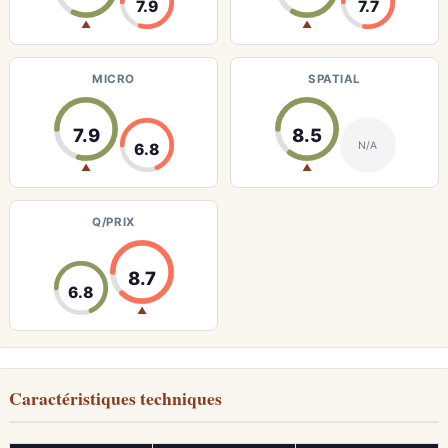
7.9
7.7
▲
▲
MICRO
SPATIAL
7.9
8.5
N/A
6.8
▲
▲
Q/PRIX
8.7
6.8
▲
Caractéristiques techniques