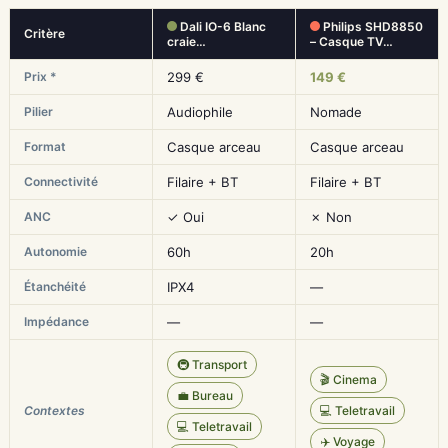
Dali IO-6 Blanc
Philips SHD8850
Critère
craie…
– Casque TV…
Prix *
299 €
149 €
Pilier
Audiophile
Nomade
Format
Casque arceau
Casque arceau
Connectivité
Filaire + BT
Filaire + BT
ANC
✓ Oui
✗ Non
Autonomie
60h
20h
Étanchéité
IPX4
—
Impédance
—
—
🚇 Transport
🎬 Cinema
💼 Bureau
Contextes
💻 Teletravail
💻 Teletravail
✈️ Voyage