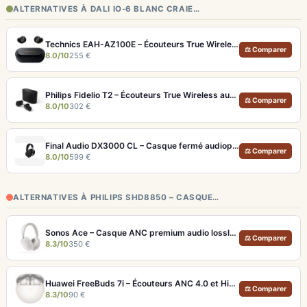
ALTERNATIVES À DALI IO-6 BLANC CRAIE…
Technics EAH-AZ100E – Écouteurs True Wireless Hi-Res avec ANC adaptative et Dolby Atmos
⚖ Comparer
8.0/10
255 €
Philips Fidelio T2 – Écouteurs True Wireless audiophiles avec ANC et autonomie record
⚖ Comparer
8.0/10
302 €
Final Audio DX3000 CL – Casque fermé audiophile 4.4mm symétrique
⚖ Comparer
8.0/10
599 €
ALTERNATIVES À PHILIPS SHD8850 – CASQUE…
Sonos Ace – Casque ANC premium audio lossless et Dolby Atmos
⚖ Comparer
8.3/10
350 €
Huawei FreeBuds 7i – Écouteurs ANC 4.0 et Hi-Res LDAC pour moins de 100€
⚖ Comparer
8.3/10
90 €