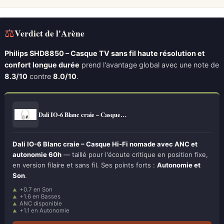
⚖
Verdict de l'Arène
Philips SHD8850 – Casque TV sans fil haute résolution et
confort longue durée
prend l'avantage global avec une note de
8.3/10
contre
8.0/10
.
Dali IO-6 Blanc craie – Casque…
Dali IO-6 Blanc craie – Casque Hi-Fi nomade avec ANC et
autonomie 60h
— taillé pour l'écoute critique en position fixe,
en version filaire et sans fil. Ses points forts :
Autonomie et
Son
.
+0.7 en Son
+1.6 en Basses
ANC disponible
+1.1 en Autonomie