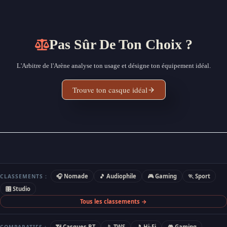
Pas Sûr De Ton Choix ?
L'Arbitre de l'Arène analyse ton usage et désigne ton équipement idéal.
Trouve ton casque idéal
🎧 Nomade
🎵 Audiophile
🎮 Gaming
🏃 Sport
CLASSEMENTS :
🎛 Studio
Tous les classements →
📶 Casques BT
📱 TWS
🎵 Hi-Fi
🎮 Gaming
COMPARATIFS :