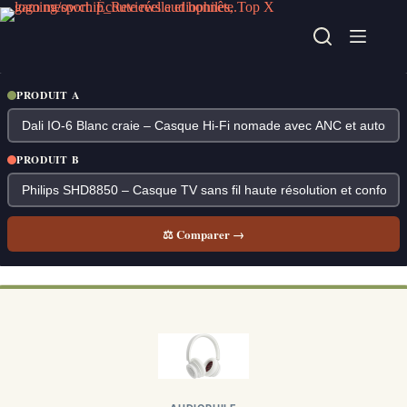
Passer
au
contenu
PRODUIT A
PRODUIT B
⚖ Comparer →