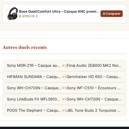
Bose QuietComfort Ultra – Casque ANC premium avec son spatial immersif et autonomie 30h
⚖ Comparer
8.3/10
338 €
Autres duels récents
VS
Sony MDR-Z1R – Casque audiophile fermé haute résolution
Final Audio ZE8000 MK2 Noir – Écouteurs True Wireless audiophiles 8K Sound
VS
HIFIMAN SUNDARA – Casque Planar Magnetic Ouvert Over-Ear Audiophile
Sennheiser HD 650 – Casque audiophile ouvert pour l'écoute analytique
VS
Sony WH-CH720N – Casque ANC 35h, Ultra-léger (192g) avec Processeur V1
Sony WF-C510 – Écouteurs True Wireless compacts, autonomie 22h et multipoint
VS
Sony LinkBuds Fit WFLS910NW Blanc – Écouteurs Sport Ailes ANC
Sony WH-CH720N – Casque ANC 35h, Ultra-léger (192g) avec Processeur V1
VS
POGS The Elephant – Casque Filaire Enfants 85dB POGS-Safe™ (Éco-Responsable)
JBL Tune Buds 2 Turquoise – Écouteurs True Wireless avec ANC et autonomie 48h