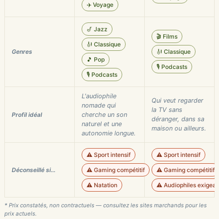
✈️ Voyage
🎷 Jazz
🎬 Films
🎻 Classique
Genres
🎻 Classique
🎵 Pop
🎙️ Podcasts
🎙️ Podcasts
L'audiophile
Qui veut regarder
nomade qui
la TV sans
Profil idéal
cherche un son
déranger, dans sa
naturel et une
maison ou ailleurs.
autonomie longue.
⚠️ Sport intensif
⚠️ Sport intensif
Déconseillé si…
⚠️ Gaming compétitif
⚠️ Gaming compétitif
⚠️ Natation
⚠️ Audiophiles exigean
* Prix constatés, non contractuels — consultez les sites marchands pour les
prix actuels.