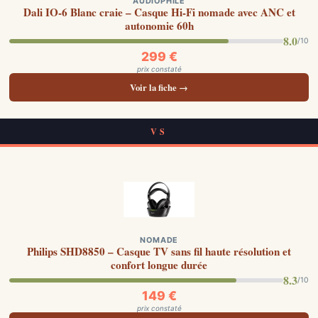
AUDIOPHILE
Dali IO-6 Blanc craie – Casque Hi-Fi nomade avec ANC et
autonomie 60h
8.0
/10
299 €
prix constaté
Voir la fiche →
VS
NOMADE
Philips SHD8850 – Casque TV sans fil haute résolution et
confort longue durée
8.3
/10
149 €
prix constaté