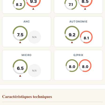
9.3
8.5
8.2
7.1
▲
▲
ANC
AUTONOMIE
7.5
9.2
N/A
8.1
▲
▲
MICRO
Q/PRIX
8.0
8.0
6.5
N/A
▲
Caractéristiques techniques