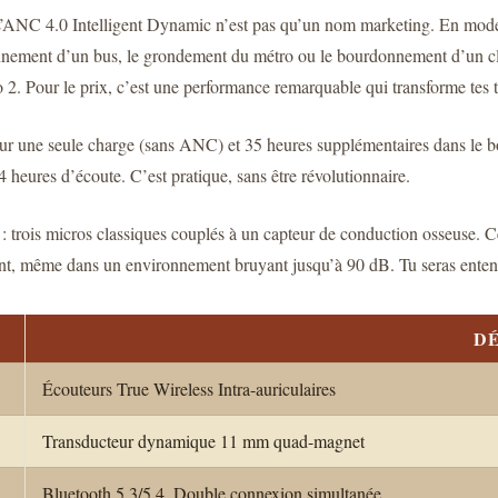
. L’ANC 4.0 Intelligent Dynamic n’est pas qu’un nom marketing. En mode «
nement d’un bus, le grondement du métro ou le bourdonnement d’un clima
. Pour le prix, c’est une performance remarquable qui transforme tes tr
sur une seule charge (sans ANC) et 35 heures supplémentaires dans le bo
4 heures d’écoute. C’est pratique, sans être révolutionnaire.
 trois micros classiques couplés à un capteur de conduction osseuse. Ce 
mbiant, même dans un environnement bruyant jusqu’à 90 dB. Tu seras ente
DÉ
Écouteurs True Wireless Intra-auriculaires
Transducteur dynamique 11 mm quad-magnet
Bluetooth 5.3/5.4, Double connexion simultanée