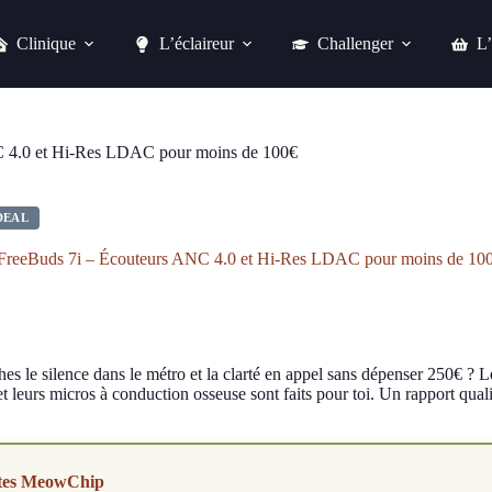
Clinique
L’éclaireur
Challenger
L’
Huawei FreeBuds 7i – Écouteurs ANC 4.0 et Hi-Res LDAC pour moins de 100€
Acheter chez fnac
 4.0 et Hi-Res LDAC pour moins de 100€
DEAL
FreeBuds 7i – Écouteurs ANC 4.0 et Hi-Res LDAC pour moins de 10
hes le silence dans le métro et la clarté en appel sans dépenser 250€ ?
et leurs micros à conduction osseuse sont faits pour toi. Un rapport quali
tes MeowChip