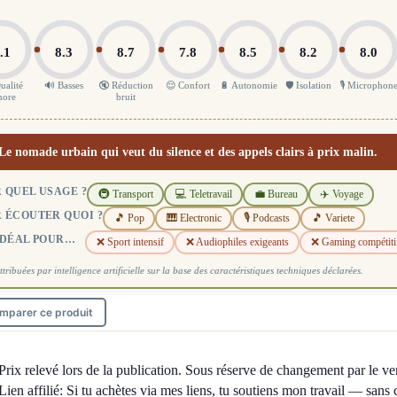
.1
8.3
8.7
7.8
8.5
8.2
8.0
ualité
🔊 Basses
🔇 Réduction
😌 Confort
🔋 Autonomie
🛡️ Isolation
🎙️ Microphon
nore
bruit
Le nomade urbain qui veut du silence et des appels clairs à prix malin.
 QUEL USAGE ?
🚇 Transport
💻 Teletravail
💼 Bureau
✈️ Voyage
 ÉCOUTER QUOI ?
🎵 Pop
🎹 Electronic
🎙️ Podcasts
🎵 Variete
IDÉAL POUR…
❌ Sport intensif
❌ Audiophiles exigeants
❌ Gaming compétiti
ttribuées par intelligence artificielle sur la base des caractéristiques techniques déclarées.
mparer ce produit
Prix relevé lors de la publication. Sous réserve de changement par le ve
Lien affilié: Si tu achètes via mes liens, tu soutiens mon travail — sans