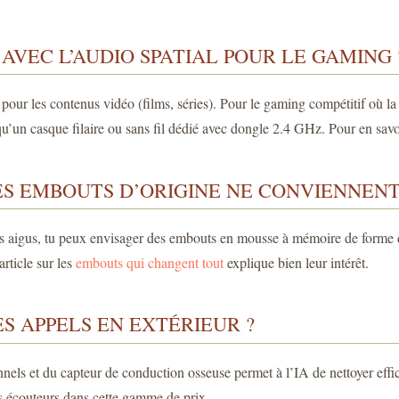
 AVEC L’AUDIO SPATIAL POUR LE GAMING 
é pour les contenus vidéo (films, séries). Pour le gaming compétitif où l
u’un casque filaire ou sans fil dédié avec dongle 2.4 GHz. Pour en savoi
S EMBOUTS D’ORIGINE NE CONVIENNENT 
s sons aigus, tu peux envisager des embouts en mousse à mémoire de forme
rticle sur les
embouts qui changent tout
explique bien leur intérêt.
S APPELS EN EXTÉRIEUR ?
ionnels et du capteur de conduction osseuse permet à l’IA de nettoyer e
es écouteurs dans cette gamme de prix.