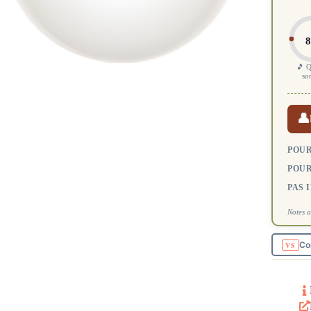
8
🎵 Q
so
👤
POUR
POUR
PAS 
Notes a
Co