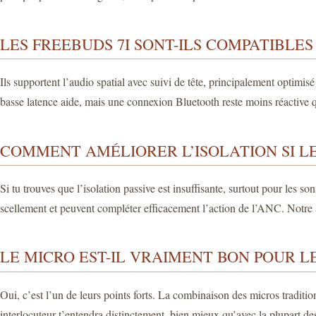
LES FREEBUDS 7I SONT-ILS COMPATIBLES
Ils supportent l’audio spatial avec suivi de tête, principalement optimis
basse latence aide, mais une connexion Bluetooth reste moins réactive q
COMMENT AMÉLIORER L’ISOLATION SI LE
Si tu trouves que l’isolation passive est insuffisante, surtout pour le
scellement et peuvent compléter efficacement l’action de l’ANC. Notre a
LE MICRO EST-IL VRAIMENT BON POUR LE
Oui, c’est l’un de leurs points forts. La combinaison des micros tradit
interlocuteur t’entendra distinctement, bien mieux qu’avec la plupart d