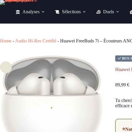
Passer
au
Analyses
Sélections
Duels
contenu
89,99
€
Home
-
Audio Hi-Res Certifié
-
Huawei FreeBuds 7i – Écouteurs ANC
✅ BON 
Huawei 
89,99
€
Tu cherc
efficace 
⭐
No