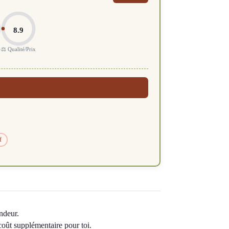
8.9
e
⚖️ Qualité/Prix
f
ndeur.
 coût supplémentaire pour toi.