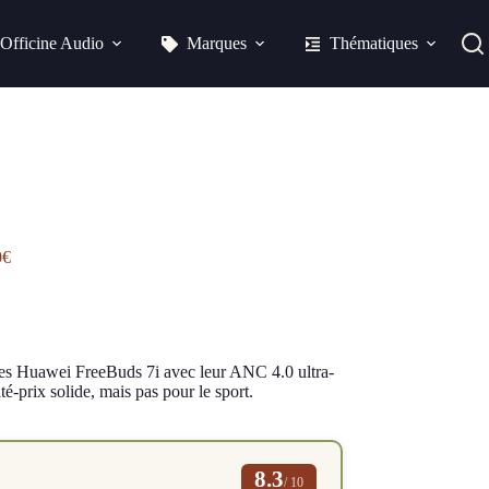
Officine Audio
Marques
Thématiques
0€
 Les Huawei FreeBuds 7i avec leur ANC 4.0 ultra-
té-prix solide, mais pas pour le sport.
8.3
/ 10