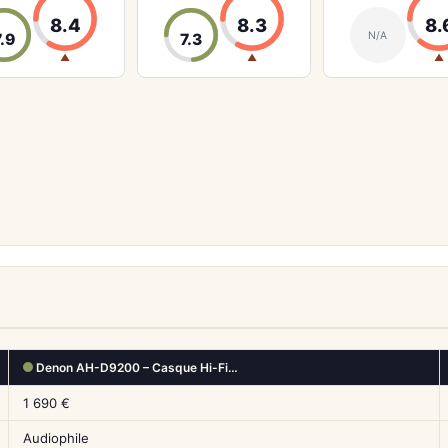
8.4
8.3
8.
N/A
7.9
7.3
▲
▲
▲
Denon AH-D9200 – Casque Hi-Fi…
1 690 €
Audiophile