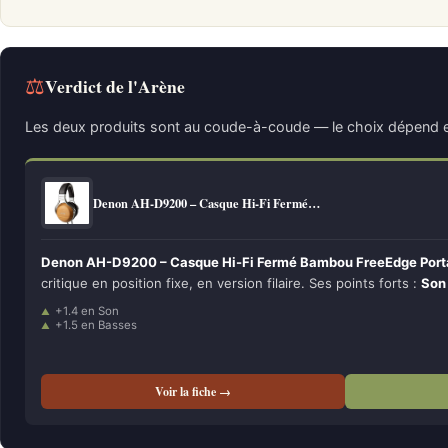
⚖
Verdict de l'Arène
Les deux produits sont au coude-à-coude — le choix dépend e
Denon AH-D9200 – Casque Hi-Fi Fermé…
Denon AH-D9200 – Casque Hi-Fi Fermé Bambou FreeEdge Port
critique en position fixe, en version filaire. Ses points forts :
Son
+1.4 en Son
+1.5 en Basses
Voir la fiche →