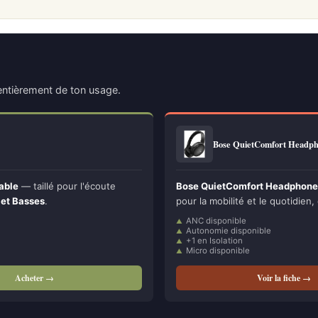
ntièrement de ton usage.
Bose QuietComfort Headph
able
— taillé pour l'écoute
Bose QuietComfort Headphones –
 et Basses
.
pour la mobilité et le quotidien,
ANC disponible
Autonomie disponible
+1 en Isolation
Micro disponible
Acheter →
Voir la fiche →