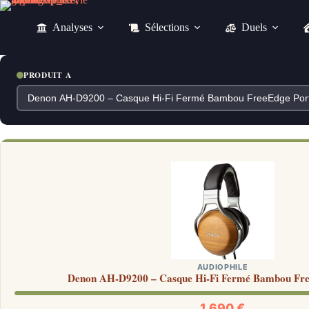
Passer
au
Analyses
Sélections
Duels
contenu
PRODUIT A
AUDIOPHILE
Denon AH-D9200 – Casque Hi-Fi Fermé Bambou Fre
1 690 €