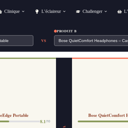
Clinique
L’éclaireur
Challenger
L’
PRODUIT B
VS
eEdge Portable
Bose QuietComfort He
8.1
/10