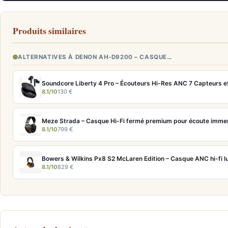
Produits similaires
ALTERNATIVES À DENON AH-D9200 – CASQUE…
Soundcore Liberty 4 Pro – Écouteurs Hi-Res ANC 7 Capteurs e
8.1/10
130 €
Meze Strada – Casque Hi-Fi fermé premium pour écoute imme
8.1/10
799 €
8.1/10
829 €