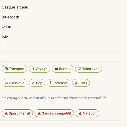
Casque arceau
Bluetooth
✓ Oui
24h
—
—
🚇 Transport
✈️ Voyage
💼 Bureau
💻 Teletravail
🎻 Classique
🎵 Pop
🎙️ Podcasts
🎬 Films
Le voyageur ou le travailleur urbain qui cherche la tranquillité.
⚠️ Sport intensif
⚠️ Gaming compétitif
⚠️ Natation