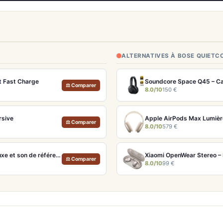
ALTERNATIVES À BOSE QUIET
t Fast Charge
Soundcore Space Q45 – Ca
⚖ Comparer
8.0/10
150 €
rsive
⚖ Comparer
8.0/10
579 €
Bowers & Wilkins Px8 S2 McLaren Edition – Casque ANC hi-fi luxe et son de référence
⚖ Comparer
8.0/10
99 €