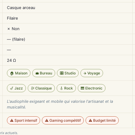
Casque arceau
Filaire
✗ Non
— (filaire)
—
24 Ω
🏠 Maison
💼 Bureau
🎛️ Studio
✈️ Voyage
🎷 Jazz
🎻 Classique
🎸 Rock
🎹 Electronic
L'audiophile exigeant et mobile qui valorise l'artisanat et la
musicalité.
⚠️ Sport intensif
⚠️ Gaming compétitif
⚠️ Budget limité
rix actuels.