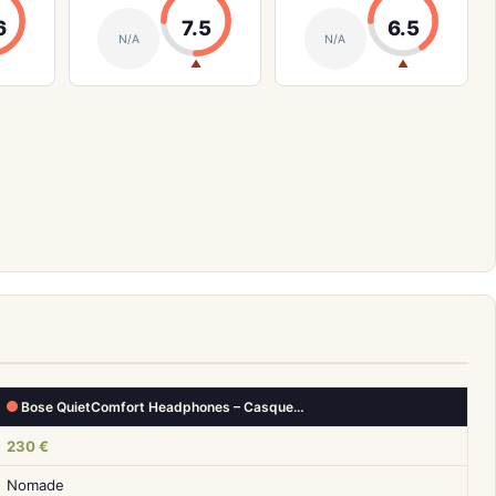
6
7.5
6.5
N/A
N/A
▲
▲
Bose QuietComfort Headphones – Casque…
230 €
Nomade