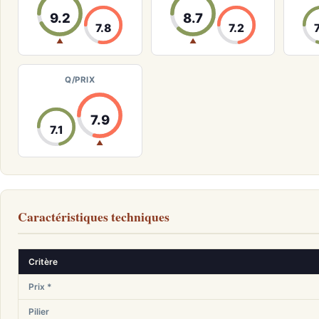
9.2
8.7
7.8
7.2
▲
▲
Q/PRIX
7.9
7.1
▲
Caractéristiques techniques
Critère
Prix *
Pilier