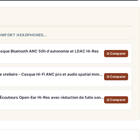
COMFORT HEADPHONES…
sque Bluetooth ANC 50h d'autonomie et LDAC Hi-Res
⚖ Comparer
Apple AirPods Max Lumière stellaire – Casque Hi-Fi ANC pro et audio spatial immersif
⚖ Comparer
Xiaomi OpenWear Stereo – Écouteurs Open-Ear Hi-Res avec réduction de fuite sonore
⚖ Comparer