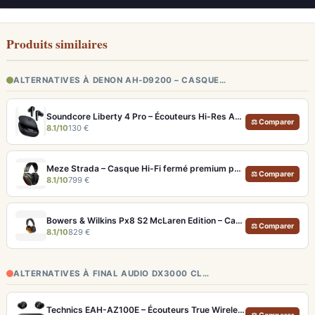
Produits similaires
ALTERNATIVES À DENON AH-D9200 – CASQUE…
Soundcore Liberty 4 Pro – Écouteurs Hi-Res ANC 7 Capteurs et Fast Charge
⚖ Comparer
8.1/10
130 €
Meze Strada – Casque Hi-Fi fermé premium pour écoute immersive
⚖ Comparer
8.1/10
799 €
Bowers & Wilkins Px8 S2 McLaren Edition – Casque ANC hi-fi luxe et son de référence
⚖ Comparer
8.1/10
829 €
ALTERNATIVES À FINAL AUDIO DX3000 CL…
Technics EAH-AZ100E – Écouteurs True Wireless Hi-Res avec ANC adaptative et Dolby Atmos