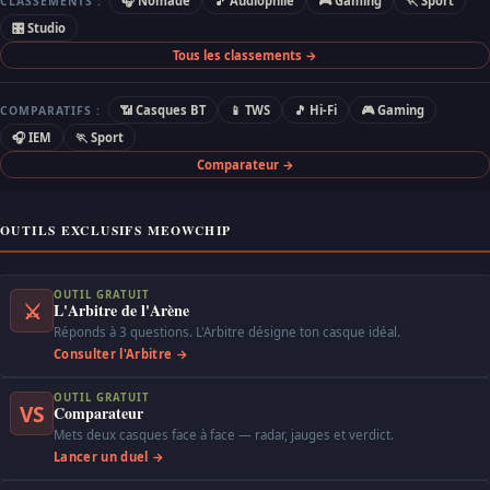
🎧 Nomade
🎵 Audiophile
🎮 Gaming
🏃 Sport
CLASSEMENTS :
🎛 Studio
Tous les classements →
📶 Casques BT
📱 TWS
🎵 Hi-Fi
🎮 Gaming
COMPARATIFS :
🎧 IEM
🏃 Sport
Comparateur →
OUTILS EXCLUSIFS MEOWCHIP
OUTIL GRATUIT
⚔
L'Arbitre de l'Arène
Réponds à 3 questions. L'Arbitre désigne ton casque idéal.
Consulter l'Arbitre →
OUTIL GRATUIT
VS
Comparateur
Mets deux casques face à face — radar, jauges et verdict.
Lancer un duel →