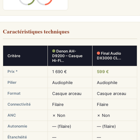
Caractéristiques techniques
Denon AH-
Final Audio
Critère
D9200 – Casque
DX3000 CL…
Hi-Fi…
Prix *
1 690 €
599 €
Pilier
Audiophile
Audiophile
Format
Casque arceau
Casque arceau
Connectivité
Filaire
Filaire
ANC
✗ Non
✗ Non
Autonomie
— (filaire)
— (filaire)
Étanchéité
—
—