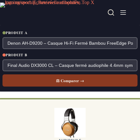
Passer
au
contenu
PRODUIT A
PRODUIT B
⚖ Comparer →