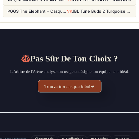
VS
POGS The Elephant – Casque Filaire Enfants 85dB POGS-Safe™ (Éco-Responsable)
JBL Tune Buds 2 Turquoise – Écouteurs True Wireless avec ANC et autonomie 48h
Pas Sûr De Ton Choix ?
L'Arbitre de l'Arène analyse ton usage et désigne ton équipement idéal.
Trouve ton casque idéal