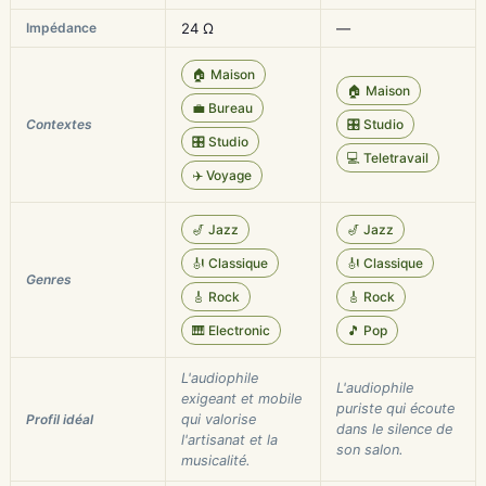
Impédance
24 Ω
—
🏠 Maison
🏠 Maison
💼 Bureau
Contextes
🎛️ Studio
🎛️ Studio
💻 Teletravail
✈️ Voyage
🎷 Jazz
🎷 Jazz
🎻 Classique
🎻 Classique
Genres
🎸 Rock
🎸 Rock
🎹 Electronic
🎵 Pop
L'audiophile
L'audiophile
exigeant et mobile
puriste qui écoute
Profil idéal
qui valorise
dans le silence de
l'artisanat et la
son salon.
musicalité.