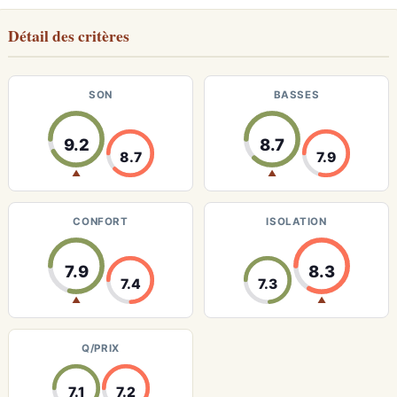
Détail des critères
SON
BASSES
9.2
8.7
8.7
7.9
▲
▲
CONFORT
ISOLATION
7.9
8.3
7.4
7.3
▲
▲
Q/PRIX
7.1
7.2