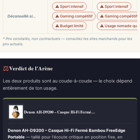
⚠️ Sport intensif
⚠️ Sport intensif
Déconseillé si…
⚠️ Gaming compétitif
⚠️ Gaming compétitif
⚠️ Budget limité
⚠️ Usage nomade quot
* Prix constatés, non contractuels — consultez les sites marchands pour les
prix actuels.
⚖
Verdict de l'Arène
Les deux produits sont au coude-à-coude — le choix dépend
entièrement de ton usage.
Denon AH-D9200 – Casque Hi-Fi Fermé…
Denon AH-D9200 – Casque Hi-Fi Fermé Bambou FreeEdge
Portable
— taillé pour l'écoute critique en position fixe, en