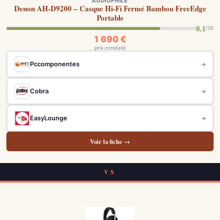
AUDIOPHILE
Denon AH-D9200 – Casque Hi-Fi Fermé Bambou FreeEdge
Portable
8.1
/10
1 690 €
prix constaté
Pccomponentes
→
Cobra
→
EasyLounge
→
Voir la fiche →
VS