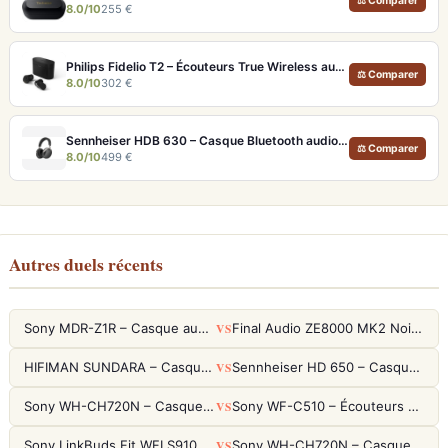
⚖ Comparer
8.0/10
255 €
Philips Fidelio T2 – Écouteurs True Wireless audiophiles avec ANC et autonomie record
⚖ Comparer
8.0/10
302 €
Sennheiser HDB 630 – Casque Bluetooth audiophile 60h avec ANC adaptative
⚖ Comparer
8.0/10
499 €
Autres duels récents
VS
Sony MDR-Z1R – Casque audiophile fermé haute résolution
Final Audio ZE8000 MK2 Noir – Écouteurs True Wireless audiophiles 8K Sound
VS
HIFIMAN SUNDARA – Casque Planar Magnetic Ouvert Over-Ear Audiophile
Sennheiser HD 650 – Casque audiophile ouvert pour l'écoute analytique
VS
Sony WH-CH720N – Casque ANC 35h, Ultra-léger (192g) avec Processeur V1
Sony WF-C510 – Écouteurs True Wireless compacts, autonomie 22h et multipoint
VS
Sony LinkBuds Fit WFLS910NW Blanc – Écouteurs Sport Ailes ANC
Sony WH-CH720N – Casque ANC 35h, Ultra-léger (192g) avec Processeur V1