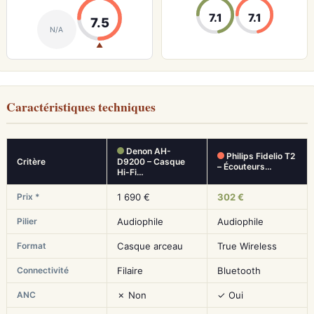
7.1
7.1
7.5
N/A
▲
Caractéristiques techniques
Denon AH-
Philips Fidelio T2
Critère
D9200 – Casque
– Écouteurs…
Hi-Fi…
Prix *
1 690 €
302 €
Pilier
Audiophile
Audiophile
Format
Casque arceau
True Wireless
Connectivité
Filaire
Bluetooth
ANC
✗ Non
✓ Oui