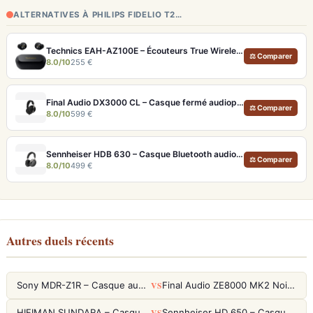
ALTERNATIVES À PHILIPS FIDELIO T2…
Technics EAH-AZ100E – Écouteurs True Wireless Hi-Res avec ANC adaptative et Dolby Atmos
⚖ Comparer
8.0/10
255 €
Final Audio DX3000 CL – Casque fermé audiophile 4.4mm symétrique
⚖ Comparer
8.0/10
599 €
Sennheiser HDB 630 – Casque Bluetooth audiophile 60h avec ANC adaptative
⚖ Comparer
8.0/10
499 €
Autres duels récents
VS
Sony MDR-Z1R – Casque audiophile fermé haute résolution
Final Audio ZE8000 MK2 Noir – Écouteurs True Wireless audiophiles 8K Sound
VS
HIFIMAN SUNDARA – Casque Planar Magnetic Ouvert Over-Ear Audiophile
Sennheiser HD 650 – Casque audiophile ouvert pour l'écoute analytique