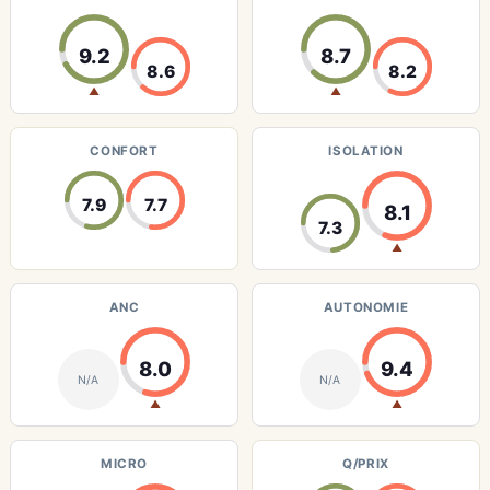
9.2
8.7
8.6
8.2
▲
▲
CONFORT
ISOLATION
7.9
7.7
8.1
7.3
▲
ANC
AUTONOMIE
8.0
9.4
N/A
N/A
▲
▲
MICRO
Q/PRIX