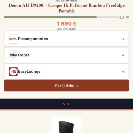
AUDIOPHILE
Denon AH-D9200 – Casque Hi-Fi Fermé Bambou FreeEdge
Portable
8.1
/10
1 690 €
prix constaté
Pccomponentes
→
Cobra
→
EasyLounge
→
Voir la fiche →
VS