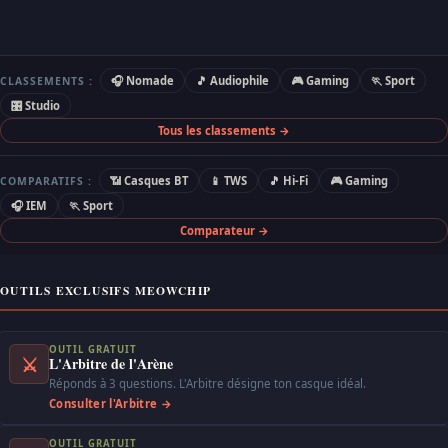
🎧 Nomade
🎵 Audiophile
🎮 Gaming
🏃 Sport
CLASSEMENTS :
🎛 Studio
Tous les classements →
📶 Casques BT
📱 TWS
🎵 Hi-Fi
🎮 Gaming
COMPARATIFS :
🎧 IEM
🏃 Sport
Comparateur →
OUTILS EXCLUSIFS MEOWCHIP
OUTIL GRATUIT
⚔
L'Arbitre de l'Arène
Réponds à 3 questions. L'Arbitre désigne ton casque idéal.
Consulter l'Arbitre →
OUTIL GRATUIT