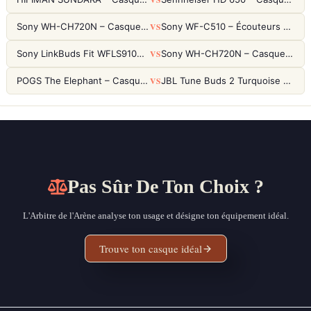
VS
Sony WH-CH720N – Casque ANC 35h, Ultra-léger (192g) avec Processeur V1
Sony WF-C510 – Écouteurs True Wireless compacts, autonomie 22h et multipoint
VS
Sony LinkBuds Fit WFLS910NW Blanc – Écouteurs Sport Ailes ANC
Sony WH-CH720N – Casque ANC 35h, Ultra-léger (192g) avec Processeur V1
VS
POGS The Elephant – Casque Filaire Enfants 85dB POGS-Safe™ (Éco-Responsable)
JBL Tune Buds 2 Turquoise – Écouteurs True Wireless avec ANC et autonomie 48h
Pas Sûr De Ton Choix ?
L'Arbitre de l'Arène analyse ton usage et désigne ton équipement idéal.
Trouve ton casque idéal