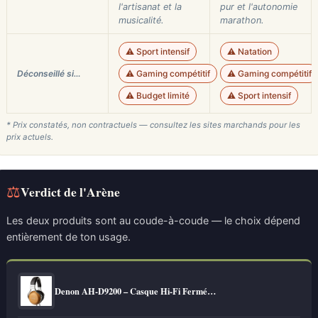
l'artisanat et la
pur et l'autonomie
musicalité.
marathon.
⚠️ Sport intensif
⚠️ Natation
Déconseillé si…
⚠️ Gaming compétitif
⚠️ Gaming compétitif
⚠️ Budget limité
⚠️ Sport intensif
* Prix constatés, non contractuels — consultez les sites marchands pour les
prix actuels.
⚖
Verdict de l'Arène
Les deux produits sont au coude-à-coude — le choix dépend
entièrement de ton usage.
Denon AH-D9200 – Casque Hi-Fi Fermé…