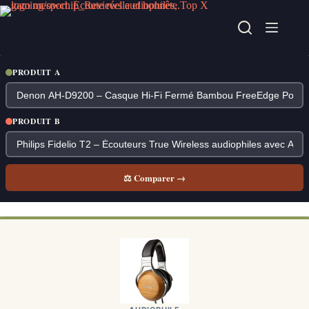
Passer
au
contenu
PRODUIT A
PRODUIT B
⚖ Comparer →