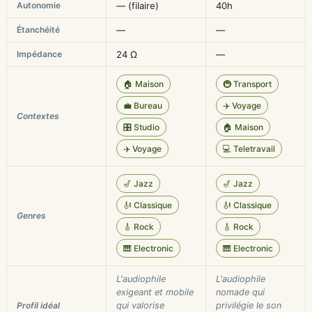
Autonomie
— (filaire)
40h
Étanchéité
—
—
Impédance
24 Ω
—
🏠 Maison
🚇 Transport
💼 Bureau
✈️ Voyage
Contextes
🎛️ Studio
🏠 Maison
✈️ Voyage
💻 Teletravail
🎷 Jazz
🎷 Jazz
🎻 Classique
🎻 Classique
Genres
🎸 Rock
🎸 Rock
🎹 Electronic
🎹 Electronic
L'audiophile
L'audiophile
exigeant et mobile
nomade qui
Profil idéal
qui valorise
privilégie le son