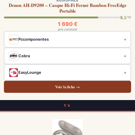
AUDIOPHILE
Denon AH-D9200 – Casque Hi-Fi Fermé Bambou FreeEdge
Portable
8.1
/10
1 690 €
prix constaté
Pccomponentes
→
Cobra
→
EasyLounge
→
Voir la fiche →
VS