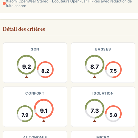
Xiaomi OpenWear Stereo – Écouteurs Open-Ear Hi-Res avec réduction de
fuite sonore
Détail des critères
SON
BASSES
9.2
8.7
8.2
7.5
▲
▲
CONFORT
ISOLATION
9.1
7.3
7.9
5.8
▲
▲
AUTONOMIE
MICRO