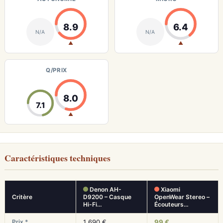
8.9
6.4
N/A
N/A
▲
▲
Q/PRIX
8.0
7.1
▲
Caractéristiques techniques
Denon AH-
Xiaomi
Critère
D9200 – Casque
OpenWear Stereo –
Hi-Fi…
Écouteurs…
Prix *
1 690 €
99 €