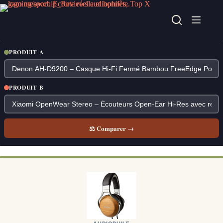
Passer
au
contenu
PRODUIT A
PRODUIT B
⚖ Comparer →