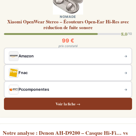
NOMADE
Xiaomi OpenWear Stereo – Écouteurs Open-Ear Hi-Res avec
réduction de fuite sonore
8.0
/10
99 €
prix constaté
Amazon
→
Fnac
→
Pccomponentes
→
Voir la fiche →
Notre analyse : Denon AH-D9200 – Casque Hi-Fi… vs