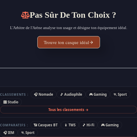
Pas Sûr De Ton Choix ?
L'Arbitre de l'Arène analyse ton usage et désigne ton équipement idéal.
Trouve ton casque idéal
🎧 Nomade
🎵 Audiophile
🎮 Gaming
🏃 Sport
CLASSEMENTS :
🎛 Studio
Tous les classements →
📶 Casques BT
📱 TWS
🎵 Hi-Fi
🎮 Gaming
COMPARATIFS :
🎧 IEM
🏃 Sport