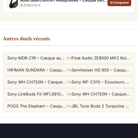
Bose QuietComfort Headphones – Casque sans fil à réduction de bruit légendaire
⚖ Comparer
8.0/10
230 €
Autres duels récents
VS
Sony MDR-Z1R – Casque audiophile fermé haute résolution
Final Audio ZE8000 MK2 Noir – Écouteurs True Wireless audiophiles 8K Sound
VS
HIFIMAN SUNDARA – Casque Planar Magnetic Ouvert Over-Ear Audiophile
Sennheiser HD 650 – Casque audiophile ouvert pour l'écoute analytique
VS
Sony WH-CH720N – Casque ANC 35h, Ultra-léger (192g) avec Processeur V1
Sony WF-C510 – Écouteurs True Wireless compacts, autonomie 22h et multipoint
VS
Sony LinkBuds Fit WFLS910NW Blanc – Écouteurs Sport Ailes ANC
Sony WH-CH720N – Casque ANC 35h, Ultra-léger (192g) avec Processeur V1
VS
POGS The Elephant – Casque Filaire Enfants 85dB POGS-Safe™ (Éco-Responsable)
JBL Tune Buds 2 Turquoise – Écouteurs True Wireless avec ANC et autonomie 48h