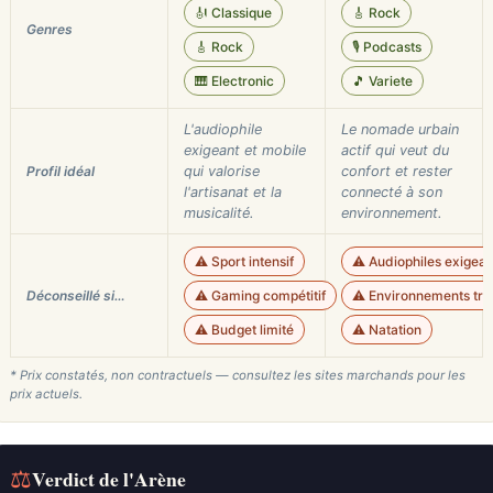
🎻 Classique
🎸 Rock
Genres
🎸 Rock
🎙️ Podcasts
🎹 Electronic
🎵 Variete
L'audiophile
Le nomade urbain
exigeant et mobile
actif qui veut du
Profil idéal
qui valorise
confort et rester
l'artisanat et la
connecté à son
musicalité.
environnement.
⚠️ Sport intensif
⚠️ Audiophiles exigean
Déconseillé si…
⚠️ Gaming compétitif
⚠️ Environnements trè
⚠️ Budget limité
⚠️ Natation
* Prix constatés, non contractuels — consultez les sites marchands pour les
prix actuels.
⚖
Verdict de l'Arène