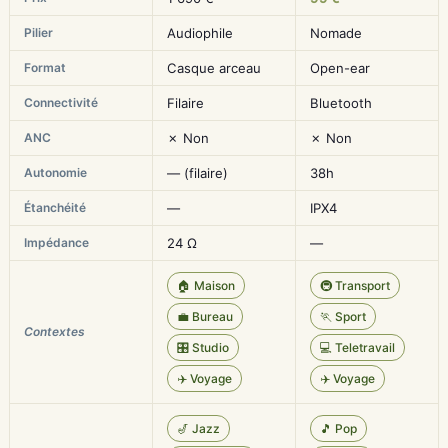
Pilier
Audiophile
Nomade
Format
Casque arceau
Open-ear
Connectivité
Filaire
Bluetooth
ANC
✗ Non
✗ Non
Autonomie
— (filaire)
38h
Étanchéité
—
IPX4
Impédance
24 Ω
—
🏠 Maison
🚇 Transport
💼 Bureau
🏃 Sport
Contextes
🎛️ Studio
💻 Teletravail
✈️ Voyage
✈️ Voyage
🎷 Jazz
🎵 Pop