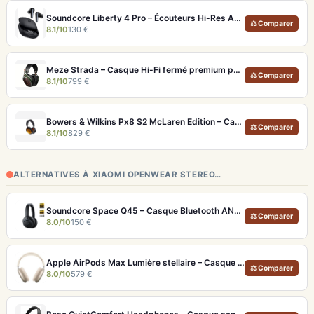
Soundcore Liberty 4 Pro – Écouteurs Hi-Res ANC 7 Capteurs et Fast Charge
⚖ Comparer
8.1/10
130 €
Meze Strada – Casque Hi-Fi fermé premium pour écoute immersive
⚖ Comparer
8.1/10
799 €
Bowers & Wilkins Px8 S2 McLaren Edition – Casque ANC hi-fi luxe et son de référence
⚖ Comparer
8.1/10
829 €
ALTERNATIVES À XIAOMI OPENWEAR STEREO…
Soundcore Space Q45 – Casque Bluetooth ANC 50h d'autonomie et LDAC Hi-Res
⚖ Comparer
8.0/10
150 €
Apple AirPods Max Lumière stellaire – Casque Hi-Fi ANC pro et audio spatial immersif
⚖ Comparer
8.0/10
579 €