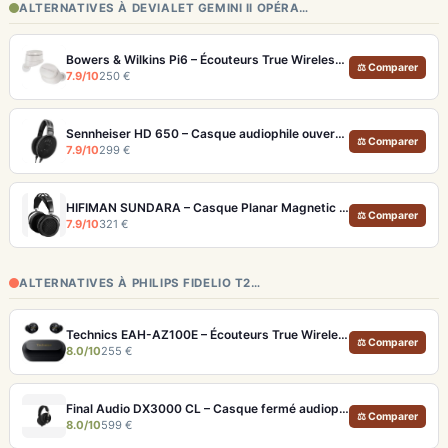
ALTERNATIVES À DEVIALET GEMINI II OPÉRA…
Bowers & Wilkins Pi6 – Écouteurs True Wireless audiophiles avec ANC adaptatif
⚖ Comparer
7.9/10
250 €
Sennheiser HD 650 – Casque audiophile ouvert pour l'écoute analytique
⚖ Comparer
7.9/10
299 €
HIFIMAN SUNDARA – Casque Planar Magnetic Ouvert Over-Ear Audiophile
⚖ Comparer
7.9/10
321 €
ALTERNATIVES À PHILIPS FIDELIO T2…
Technics EAH-AZ100E – Écouteurs True Wireless Hi-Res avec ANC adaptative et Dolby Atmos
⚖ Comparer
8.0/10
255 €
Final Audio DX3000 CL – Casque fermé audiophile 4.4mm symétrique
⚖ Comparer
8.0/10
599 €