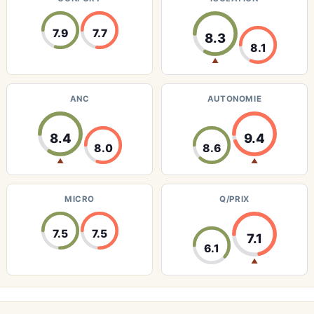
7.9
7.7
8.3
8.1
▲
ANC
AUTONOMIE
8.4
9.4
8.0
8.6
▲
▲
MICRO
Q/PRIX
7.5
7.5
7.1
6.1
▲