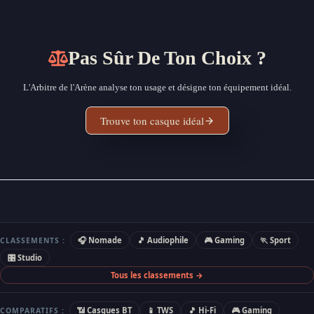
Pas Sûr De Ton Choix ?
L'Arbitre de l'Arène analyse ton usage et désigne ton équipement idéal.
Trouve ton casque idéal
🎧 Nomade
🎵 Audiophile
🎮 Gaming
🏃 Sport
CLASSEMENTS :
🎛 Studio
Tous les classements →
📶 Casques BT
📱 TWS
🎵 Hi-Fi
🎮 Gaming
COMPARATIFS :