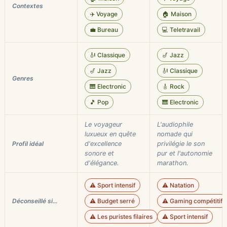
Contextes
✈️ Voyage
🏠 Maison
💼 Bureau
💻 Teletravail
🎻 Classique
🎷 Jazz
🎷 Jazz
🎻 Classique
Genres
🎹 Electronic
🎸 Rock
🎵 Pop
🎹 Electronic
Le voyageur
L'audiophile
luxueux en quête
nomade qui
Profil idéal
d'excellence
privilégie le son
sonore et
pur et l'autonomie
d'élégance.
marathon.
⚠️ Sport intensif
⚠️ Natation
Déconseillé si…
⚠️ Budget serré
⚠️ Gaming compétitif
⚠️ Les puristes filaires
⚠️ Sport intensif