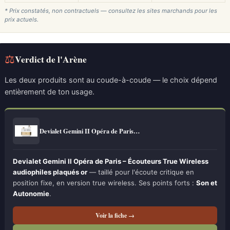
* Prix constatés, non contractuels — consultez les sites marchands pour les
prix actuels.
⚖
Verdict de l'Arène
Les deux produits sont au coude-à-coude — le choix dépend
entièrement de ton usage.
Devialet Gemini II Opéra de Paris…
Devialet Gemini II Opéra de Paris – Écouteurs True Wireless
audiophiles plaqués or
— taillé pour l'écoute critique en
position fixe, en version true wireless. Ses points forts :
Son et
Autonomie
.
Voir la fiche →