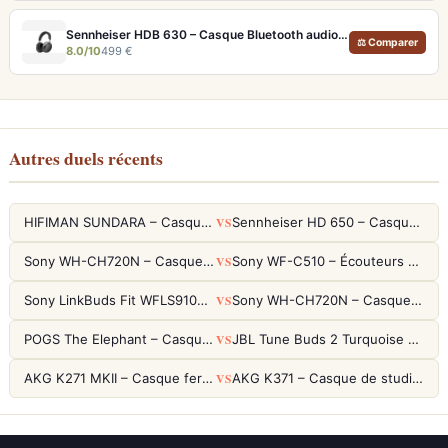
Sennheiser HDB 630 – Casque Bluetooth audiophile 60h avec ANC adaptative
⚖ Comparer
8.0/10
499 €
Autres duels récents
VS
HIFIMAN SUNDARA – Casque Planar Magnetic Ouvert Over-Ear Audiophile
Sennheiser HD 650 – Casque audiophile ouvert pour l'écoute analytique
VS
Sony WH-CH720N – Casque ANC 35h, Ultra-léger (192g) avec Processeur V1
Sony WF-C510 – Écouteurs True Wireless compacts, autonomie 22h et multipoint
VS
Sony LinkBuds Fit WFLS910NW Blanc – Écouteurs Sport Ailes ANC
Sony WH-CH720N – Casque ANC 35h, Ultra-léger (192g) avec Processeur V1
VS
POGS The Elephant – Casque Filaire Enfants 85dB POGS-Safe™ (Éco-Responsable)
JBL Tune Buds 2 Turquoise – Écouteurs True Wireless avec ANC et autonomie 48h
VS
AKG K271 MKII – Casque fermé studio fiable pour une écoute neutre
AKG K371 – Casque de studio fermé 50mm titane, réponse 5Hz-50kHz