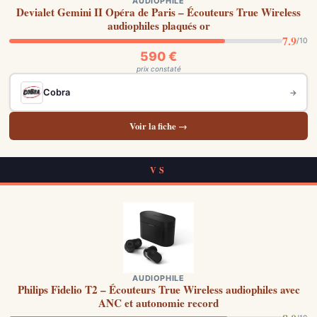
AUDIOPHILE
Devialet Gemini II Opéra de Paris – Écouteurs True Wireless
audiophiles plaqués or
7.9
/10
590 €
prix constaté
Cobra
→
Voir la fiche →
VS
AUDIOPHILE
Philips Fidelio T2 – Écouteurs True Wireless audiophiles avec
ANC et autonomie record