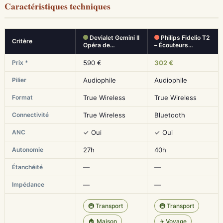
Caractéristiques techniques
Devialet Gemini II
Philips Fidelio T2
Critère
Opéra de…
– Écouteurs…
Prix *
590 €
302 €
Pilier
Audiophile
Audiophile
Format
True Wireless
True Wireless
Connectivité
True Wireless
Bluetooth
ANC
✓ Oui
✓ Oui
Autonomie
27h
40h
Étanchéité
—
—
Impédance
—
—
🚇 Transport
🚇 Transport
🏠 Maison
✈️ Voyage