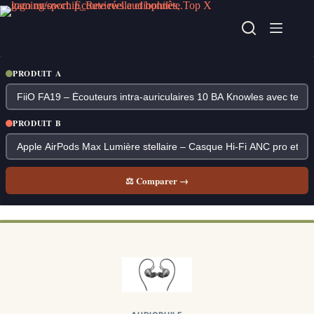
Passer
au
contenu
PRODUIT A
PRODUIT B
⚖ Comparer →