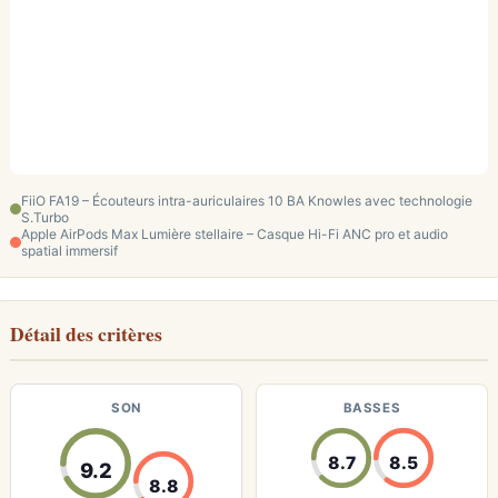
FiiO FA19 – Écouteurs intra-auriculaires 10 BA Knowles avec technologie
S.Turbo
Apple AirPods Max Lumière stellaire – Casque Hi-Fi ANC pro et audio
spatial immersif
Détail des critères
SON
BASSES
8.7
8.5
9.2
8.8