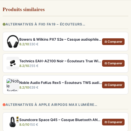
Produits similaires
ALTERNATIVES À FIIO FA19 – ÉCOUTEURS…
Bowers & Wilkins PX7 S2e – Casque audiophile sans fil ANC 30h
⚖ Comparer
8.2/10
330 €
Technics EAH-AZ100 Noir – Écouteurs True Wireless audiophiles avec drivers MFD et autonomie 29h
⚖ Comparer
8.2/10
255 €
Noble Audio FoKus Rex5 – Écouteurs TWS audiophiles tribrides
⚖ Comparer
8.2/10
639 €
ALTERNATIVES À APPLE AIRPODS MAX LUMIÈRE…
Soundcore Space Q45 – Casque Bluetooth ANC 50h d'autonomie et LDAC Hi-Res
⚖ Comparer
8.0/10
150 €