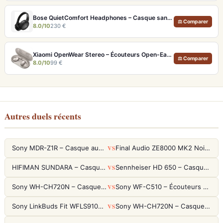
Bose QuietComfort Headphones – Casque sans fil à réduction de bruit légendaire
⚖ Comparer
8.0/10
230 €
Xiaomi OpenWear Stereo – Écouteurs Open-Ear Hi-Res avec réduction de fuite sonore
⚖ Comparer
8.0/10
99 €
Autres duels récents
VS
Sony MDR-Z1R – Casque audiophile fermé haute résolution
Final Audio ZE8000 MK2 Noir – Écouteurs True Wireless audiophiles 8K Sound
VS
HIFIMAN SUNDARA – Casque Planar Magnetic Ouvert Over-Ear Audiophile
Sennheiser HD 650 – Casque audiophile ouvert pour l'écoute analytique
VS
Sony WH-CH720N – Casque ANC 35h, Ultra-léger (192g) avec Processeur V1
Sony WF-C510 – Écouteurs True Wireless compacts, autonomie 22h et multipoint
VS
Sony LinkBuds Fit WFLS910NW Blanc – Écouteurs Sport Ailes ANC
Sony WH-CH720N – Casque ANC 35h, Ultra-léger (192g) avec Processeur V1