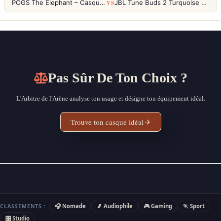
VS
POGS The Elephant – Casque Filaire Enfants 85dB POGS-Safe™ (Éco-Responsable)
JBL Tune Buds 2 Turquoise – Écouteurs True Wireless avec ANC et autonomie 48h
Pas Sûr De Ton Choix ?
L'Arbitre de l'Arène analyse ton usage et désigne ton équipement idéal.
Trouve ton casque idéal
🎧 Nomade
🎵 Audiophile
🎮 Gaming
🏃 Sport
CLASSEMENTS :
🎛 Studio