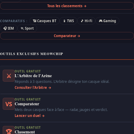
Tous les classements →
📶 Casques BT
📱 TWS
🎵 Hi-Fi
🎮 Gaming
COMPARATIFS :
🎧 IEM
🏃 Sport
Comparateur →
OUTILS EXCLUSIFS MEOWCHIP
OUTIL GRATUIT
⚔
L'Arbitre de l'Arène
Réponds à 3 questions. L'Arbitre désigne ton casque idéal.
Consulter l'Arbitre →
OUTIL GRATUIT
VS
Comparateur
Mets deux casques face à face — radar, jauges et verdict.
Lancer un duel →
OUTIL GRATUIT
🏆
Classement