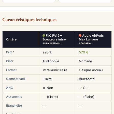
Caractéristiques techniques
FiiO FA19 –
Apple AirPods
Critère
Écouteurs intra-
Max Lumière
auriculaires…
stellaire…
Prix *
990 €
579 €
Pilier
Audiophile
Nomade
Format
Intra-auriculaire
Casque arceau
Connectivité
Filaire
Bluetooth
ANC
✗ Non
✓ Oui
Autonomie
— (filaire)
— (filaire)
Étanchéité
—
—