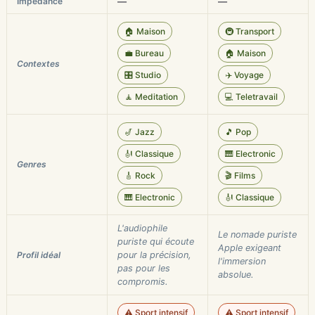
Impédance
—
—
🏠 Maison
🚇 Transport
💼 Bureau
🏠 Maison
Contextes
🎛️ Studio
✈️ Voyage
🧘 Meditation
💻 Teletravail
🎷 Jazz
🎵 Pop
🎻 Classique
🎹 Electronic
Genres
🎸 Rock
🎬 Films
🎹 Electronic
🎻 Classique
L'audiophile
Le nomade puriste
puriste qui écoute
Apple exigeant
Profil idéal
pour la précision,
l'immersion
pas pour les
absolue.
compromis.
⚠️ Sport intensif
⚠️ Sport intensif