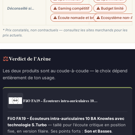
Déconseillé si…
⚠️ Gaming compétitif
⚠️ Budget limité
⚠️ Écoute nomade et bruyante
⚠️ Ecosystème non-Ap
* Prix constatés, non contractuels — consultez les sites marchands pour les
prix actuels.
⚖
Verdict de l'Arène
Les deux produits sont au coude-à-coude — le choix dépend
entièrement de ton usage.
FiiO FA19 – Écouteurs intra-auriculaires 10…
FiiO FA19 – Écouteurs intra-auriculaires 10 BA Knowles avec
technologie S.Turbo
— taillé pour l'écoute critique en position
fixe, en version filaire. Ses points forts :
Son et Basses
.