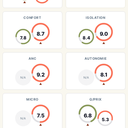
▲
CONFORT
ISOLATION
8.7
9.0
7.8
8.4
▲
▲
ANC
AUTONOMIE
9.2
8.1
N/A
N/A
▲
▲
MICRO
Q/PRIX
7.5
6.8
N/A
5.3
▲
▲