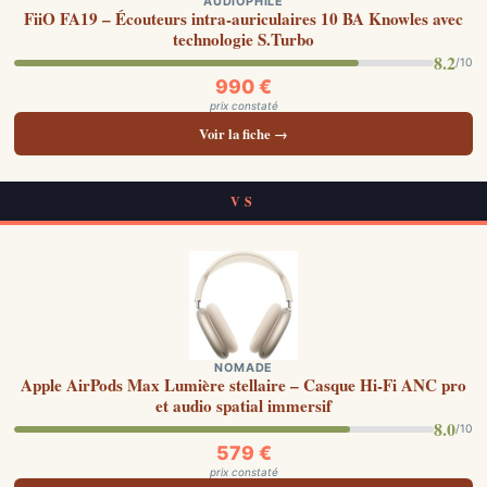
AUDIOPHILE
FiiO FA19 – Écouteurs intra-auriculaires 10 BA Knowles avec
technologie S.Turbo
8.2
/10
990 €
prix constaté
Voir la fiche →
VS
NOMADE
Apple AirPods Max Lumière stellaire – Casque Hi-Fi ANC pro
et audio spatial immersif
8.0
/10
579 €
prix constaté