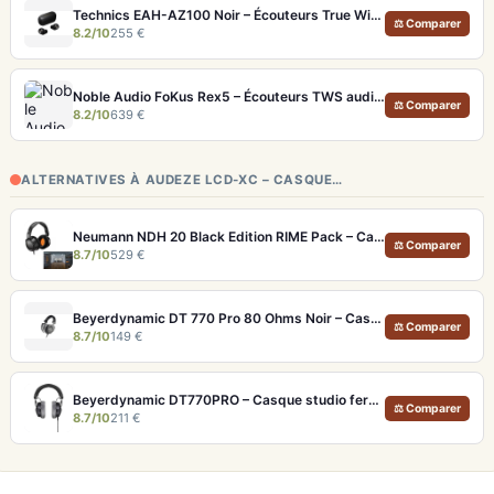
Technics EAH-AZ100 Noir – Écouteurs True Wireless audiophiles avec drivers MFD et autonomie 29h
⚖ Comparer
8.2/10
255 €
Noble Audio FoKus Rex5 – Écouteurs TWS audiophiles tribrides
⚖ Comparer
8.2/10
639 €
ALTERNATIVES À AUDEZE LCD-XC – CASQUE…
Neumann NDH 20 Black Edition RIME Pack – Casque studio fermé pour monitoring pro et immersion binaurale
⚖ Comparer
8.7/10
529 €
Beyerdynamic DT 770 Pro 80 Ohms Noir – Casque studio fermé pour monitoring précis
⚖ Comparer
8.7/10
149 €
Beyerdynamic DT770PRO – Casque studio fermé pour un monitoring précis et isolé
⚖ Comparer
8.7/10
211 €