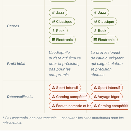
🎷 Jazz
🎷 Jazz
🎻 Classique
🎻 Classique
Genres
🎸 Rock
🎸 Rock
🎹 Electronic
🎹 Electronic
L'audiophile
Le professionnel
puriste qui écoute
de l'audio exigeant
Profil idéal
pour la précision,
qui exige isolation
pas pour les
et précision
compromis.
absolue.
⚠️ Sport intensif
⚠️ Sport intensif
Déconseillé si…
⚠️ Gaming compétitif
⚠️ Voyage léger
⚠️ Écoute nomade et bruyante
⚠️ Gaming compétitif
* Prix constatés, non contractuels — consultez les sites marchands pour les
prix actuels.