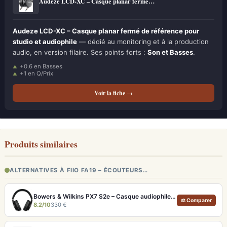
Audeze LCD-XC – Casque planar fermé…
Audeze LCD-XC – Casque planar fermé de référence pour
studio et audiophile
— dédié au monitoring et à la production
audio, en version filaire. Ses points forts :
Son et Basses
.
+0.6 en Basses
+1 en Q/Prix
Voir la fiche →
Produits similaires
ALTERNATIVES À FIIO FA19 – ÉCOUTEURS…
Bowers & Wilkins PX7 S2e – Casque audiophile sans fil ANC 30h
⚖ Comparer
8.2/10
330 €