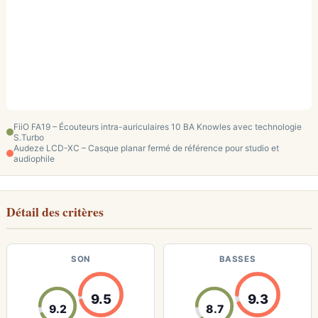
FiiO FA19 – Écouteurs intra-auriculaires 10 BA Knowles avec technologie
S.Turbo
Audeze LCD-XC – Casque planar fermé de référence pour studio et
audiophile
Détail des critères
SON
BASSES
9.5
9.3
9.2
8.7