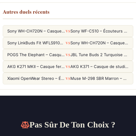
Autres duels récents
VS
Sony WH-CH720N – Casque ANC 35h, Ultra-léger (192g) avec Processeur V1
Sony WF-C510 – Écouteurs True Wireless compacts, autonomie 22h et multipoint
VS
Sony LinkBuds Fit WFLS910NW Blanc – Écouteurs Sport Ailes ANC
Sony WH-CH720N – Casque ANC 35h, Ultra-léger (192g) avec Processeur V1
VS
POGS The Elephant – Casque Filaire Enfants 85dB POGS-Safe™ (Éco-Responsable)
JBL Tune Buds 2 Turquoise – Écouteurs True Wireless avec ANC et autonomie 48h
VS
AKG K271 MKII – Casque fermé studio fiable pour une écoute neutre
AKG K371 – Casque de studio fermé 50mm titane, réponse 5Hz-50kHz
VS
Xiaomi OpenWear Stereo – Écouteurs Open-Ear Hi-Res avec réduction de fuite sonore
Muse M-298 SBR Marron – Casque Bluetooth ANC avec 66h d'autonomie
Pas Sûr De Ton Choix ?