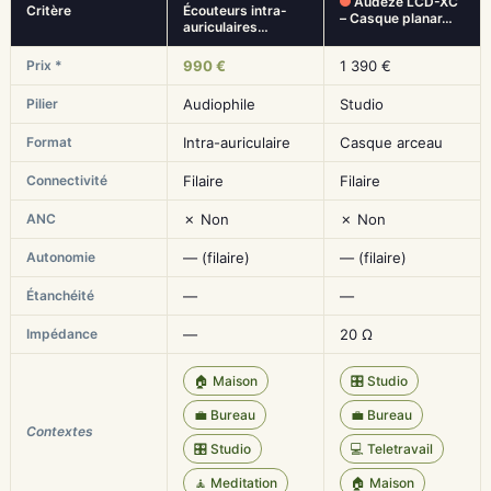
Audeze LCD-XC
Critère
Écouteurs intra-
– Casque planar…
auriculaires…
Prix *
990 €
1 390 €
Pilier
Audiophile
Studio
Format
Intra-auriculaire
Casque arceau
Connectivité
Filaire
Filaire
ANC
✗ Non
✗ Non
Autonomie
— (filaire)
— (filaire)
Étanchéité
—
—
Impédance
—
20 Ω
🏠 Maison
🎛️ Studio
💼 Bureau
💼 Bureau
Contextes
🎛️ Studio
💻 Teletravail
🧘 Meditation
🏠 Maison