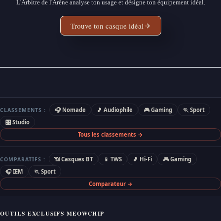
L'Arbitre de l'Arène analyse ton usage et désigne ton équipement idéal.
Trouve ton casque idéal
🎧 Nomade
🎵 Audiophile
🎮 Gaming
🏃 Sport
CLASSEMENTS :
🎛 Studio
Tous les classements →
📶 Casques BT
📱 TWS
🎵 Hi-Fi
🎮 Gaming
COMPARATIFS :
🎧 IEM
🏃 Sport
Comparateur →
OUTILS EXCLUSIFS MEOWCHIP