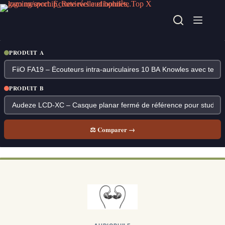
Passer
au
contenu
PRODUIT A
PRODUIT B
⚖ Comparer →