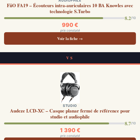
AUDIOPHILE
FiiO FA19 – Écouteurs intra-auriculaires 10 BA Knowles avec
technologie S.Turbo
8.2
/10
990 €
prix constaté
Voir la fiche →
VS
STUDIO
Audeze LCD-XC – Casque planar fermé de référence pour
studio et audiophile
8.7
/10
1 390 €
prix constaté