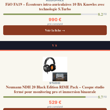
AUDIOPHILE
FiiO FA19 – Écouteurs intra-auriculaires 10 BA Knowles avec
technologie S.Turbo
8.2
/10
990 €
prix constaté
Voir la fiche →
VS
STUDIO
Neumann NDH 20 Black Edition RIME Pack – Casque studio
fermé pour monitoring pro et immersion binaurale
8.7
/10
529 €
prix constaté