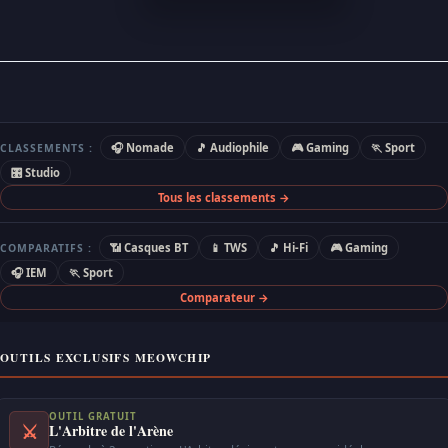
🎧 Nomade
🎵 Audiophile
🎮 Gaming
🏃 Sport
CLASSEMENTS :
🎛 Studio
Tous les classements →
📶 Casques BT
📱 TWS
🎵 Hi-Fi
🎮 Gaming
COMPARATIFS :
🎧 IEM
🏃 Sport
Comparateur →
OUTILS EXCLUSIFS MEOWCHIP
OUTIL GRATUIT
⚔
L'Arbitre de l'Arène