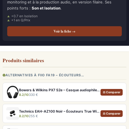
monitoring et à la production audio, en version filaire. Ses
points forts :
Son et Isolation
.
+0.7 en Isolation
+1 en Q/Prix
Voir la fiche →
Produits similaires
ALTERNATIVES À FIIO FA19 – ÉCOUTEURS…
Bowers & Wilkins PX7 S2e – Casque audiophile sans fil ANC 30h
⚖ Comparer
8.2/10
330 €
Technics EAH-AZ100 Noir – Écouteurs True Wireless audiophiles avec drivers MFD et autonomie 29h
⚖ Comparer
8.2/10
255 €