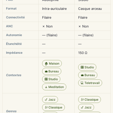
Format
Intra-auriculaire
Casque arceau
Connectivité
Filaire
Filaire
ANC
✗ Non
✗ Non
Autonomie
— (filaire)
— (filaire)
Étanchéité
—
—
Impédance
—
150 Ω
🏠 Maison
🎛️ Studio
💼 Bureau
Contextes
💼 Bureau
🎛️ Studio
💻 Teletravail
🧘 Meditation
🎷 Jazz
🎻 Classique
🎻 Classique
🎷 Jazz
Genres