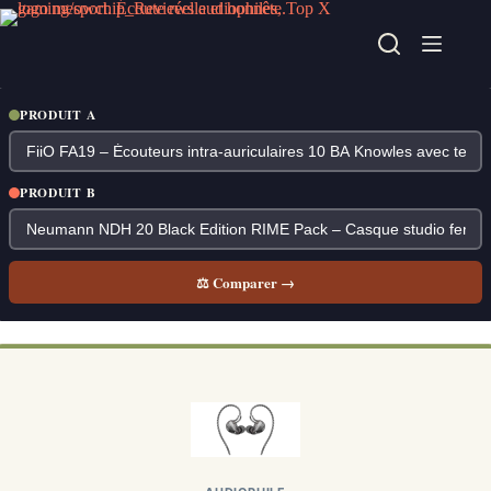
Passer
au
contenu
PRODUIT A
PRODUIT B
⚖ Comparer →