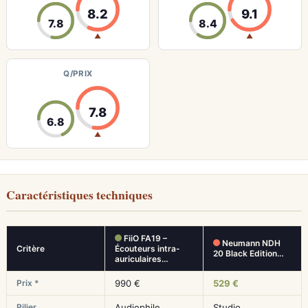
8.2
9.1
7.8
8.4
▲
▲
Q/PRIX
7.8
6.8
▲
Caractéristiques techniques
FiiO FA19 –
Neumann NDH
Critère
Écouteurs intra-
20 Black Edition…
auriculaires…
Prix *
990 €
529 €
Pilier
Audiophile
Studio