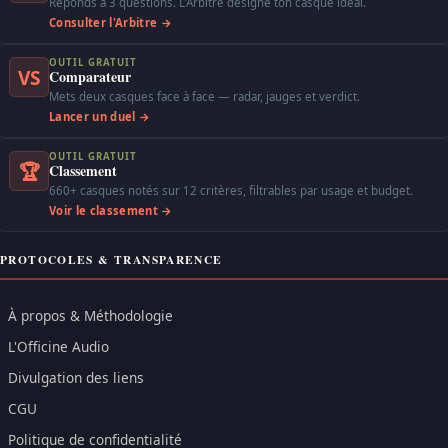
Réponds à 3 questions. L'Arbitre désigne ton casque idéal.
Consulter l'Arbitre →
OUTIL GRATUIT
VS
Comparateur
Mets deux casques face à face — radar, jauges et verdict.
Lancer un duel →
OUTIL GRATUIT
🏆
Classement
660+ casques notés sur 12 critères, filtrables par usage et budget.
Voir le classement →
PROTOCOLES & TRANSPARENCE
À propos & Méthodologie
L'Officine Audio
Divulgation des liens
CGU
Politique de confidentialité