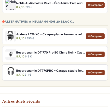
Noble Audio FoKus Rex5 – Écouteurs TWS audiophiles tribrides
⚖ Comparer
8.2/10
639 €
ALTERNATIVES À NEUMANN NDH 20 BLACK…
Audeze LCD-XC – Casque planar fermé de référence pour studio et audiophile
⚖ Comparer
8.7/10
1 390 €
Beyerdynamic DT 770 Pro 80 Ohms Noir – Casque studio fermé pour monitoring précis
⚖ Comparer
8.7/10
149 €
Beyerdynamic DT770PRO – Casque studio fermé pour un monitoring précis et isolé
⚖ Comparer
8.7/10
211 €
Autres duels récents