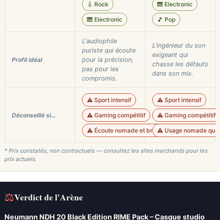
🎸 Rock
🎹 Electronic
🎹 Electronic
🎵 Pop
L'audiophile
L'ingénieur du son
puriste qui écoute
exigeant qui
Profil idéal
pour la précision,
chasse les défauts
pas pour les
dans son mix.
compromis.
⚠️ Sport intensif
⚠️ Sport intensif
Déconseillé si…
⚠️ Gaming compétitif
⚠️ Gaming compétitif
⚠️ Écoute nomade et bruyante
⚠️ Usage nomade quot
* Prix constatés, non contractuels — consultez les sites marchands pour les
prix actuels.
⚖
Verdict de l'Arène
Neumann NDH 20 Black Edition RIME Pack – Casque studio