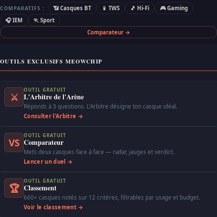
📶 Casques BT
📱 TWS
🎵 Hi-Fi
🎮 Gaming
COMPARATIFS :
🎧 IEM
🏃 Sport
Comparateur →
OUTILS EXCLUSIFS MEOWCHIP
OUTIL GRATUIT
⚔
L'Arbitre de l'Arène
Réponds à 3 questions. L'Arbitre désigne ton casque idéal.
Consulter l'Arbitre →
OUTIL GRATUIT
VS
Comparateur
Mets deux casques face à face — radar, jauges et verdict.
Lancer un duel →
OUTIL GRATUIT
🏆
Classement
660+ casques notés sur 12 critères, filtrables par usage et budget.
Voir le classement →