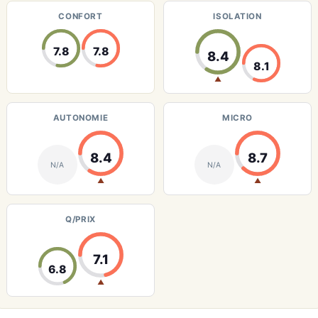
CONFORT
ISOLATION
7.8
7.8
8.4
8.1
▲
AUTONOMIE
MICRO
8.4
8.7
N/A
N/A
▲
▲
Q/PRIX
7.1
6.8
▲