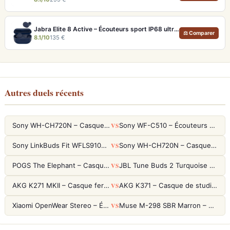
Jabra Elite 8 Active – Écouteurs sport IP68 ultra-robustes et ANC
⚖ Comparer
8.1/10
135 €
Autres duels récents
VS
Sony WH-CH720N – Casque ANC 35h, Ultra-léger (192g) avec Processeur V1
Sony WF-C510 – Écouteurs True Wireless compacts, autonomie 22h et multipoint
VS
Sony LinkBuds Fit WFLS910NW Blanc – Écouteurs Sport Ailes ANC
Sony WH-CH720N – Casque ANC 35h, Ultra-léger (192g) avec Processeur V1
VS
POGS The Elephant – Casque Filaire Enfants 85dB POGS-Safe™ (Éco-Responsable)
JBL Tune Buds 2 Turquoise – Écouteurs True Wireless avec ANC et autonomie 48h
VS
AKG K271 MKII – Casque fermé studio fiable pour une écoute neutre
AKG K371 – Casque de studio fermé 50mm titane, réponse 5Hz-50kHz
VS
Xiaomi OpenWear Stereo – Écouteurs Open-Ear Hi-Res avec réduction de fuite sonore
Muse M-298 SBR Marron – Casque Bluetooth ANC avec 66h d'autonomie