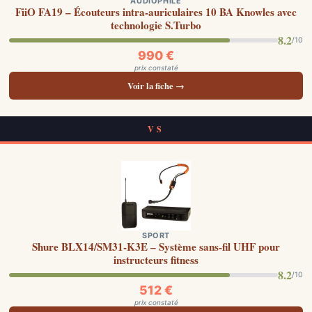
AUDIOPHILE
FiiO FA19 – Écouteurs intra-auriculaires 10 BA Knowles avec
technologie S.Turbo
8.2
/10
990 €
prix constaté
Voir la fiche →
VS
SPORT
Shure BLX14/SM31-K3E – Système sans-fil UHF pour
instructeurs fitness
8.2
/10
512 €
prix constaté