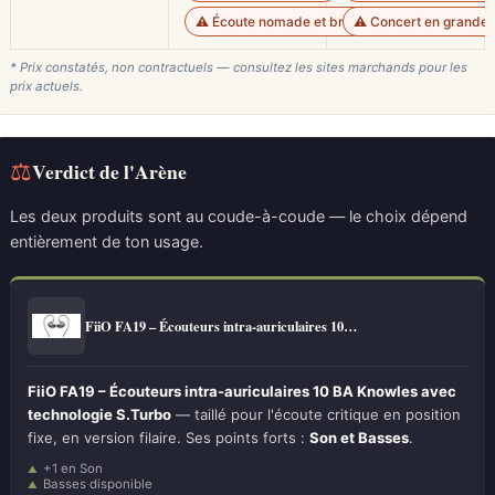
⚠️ Écoute nomade et bruyante
⚠️ Concert en grande s
* Prix constatés, non contractuels — consultez les sites marchands pour les
prix actuels.
⚖
Verdict de l'Arène
Les deux produits sont au coude-à-coude — le choix dépend
entièrement de ton usage.
FiiO FA19 – Écouteurs intra-auriculaires 10…
FiiO FA19 – Écouteurs intra-auriculaires 10 BA Knowles avec
technologie S.Turbo
— taillé pour l'écoute critique en position
fixe, en version filaire. Ses points forts :
Son et Basses
.
+1 en Son
Basses disponible