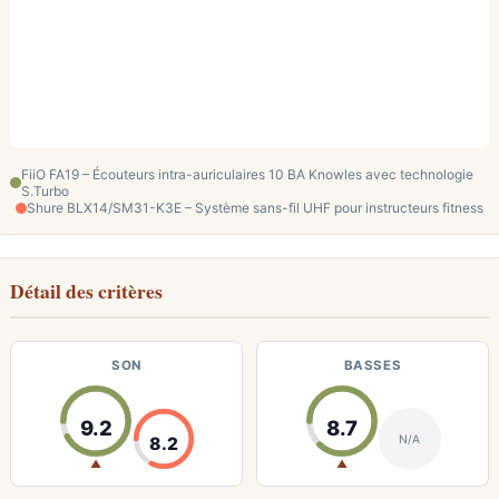
FiiO FA19 – Écouteurs intra-auriculaires 10 BA Knowles avec technologie
S.Turbo
Shure BLX14/SM31-K3E – Système sans-fil UHF pour instructeurs fitness
Détail des critères
SON
BASSES
9.2
8.7
N/A
8.2
▲
▲