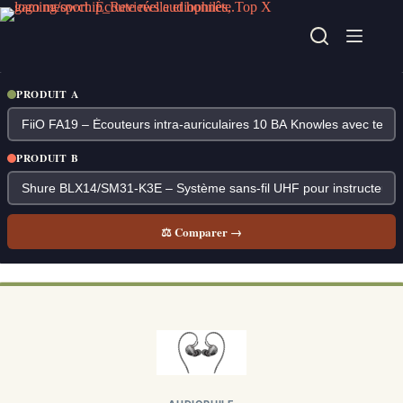
Passer
au
contenu
PRODUIT A
PRODUIT B
⚖ Comparer →