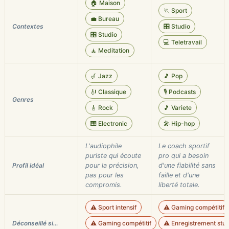
🏠 Maison
🏃 Sport
💼 Bureau
Contextes
🎛️ Studio
🎛️ Studio
💻 Teletravail
🧘 Meditation
🎷 Jazz
🎵 Pop
🎻 Classique
🎙️ Podcasts
Genres
🎸 Rock
🎵 Variete
🎹 Electronic
🎤 Hip-hop
L'audiophile
Le coach sportif
puriste qui écoute
pro qui a besoin
Profil idéal
pour la précision,
d'une fiabilité sans
pas pour les
faille et d'une
compromis.
liberté totale.
⚠️ Sport intensif
⚠️ Gaming compétitif
Déconseillé si…
⚠️ Gaming compétitif
⚠️ Enregistrement studi