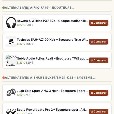
ALTERNATIVES À FIIO FA19 – ÉCOUTEURS…
Bowers & Wilkins PX7 S2e – Casque audiophile sans fil ANC 30h
⚖ Comparer
8.2/10
330 €
Technics EAH-AZ100 Noir – Écouteurs True Wireless audiophiles avec drivers MFD et autonomie 29h
⚖ Comparer
8.2/10
255 €
Noble Audio FoKus Rex5 – Écouteurs TWS audiophiles tribrides
⚖ Comparer
8.2/10
639 €
ALTERNATIVES À SHURE BLX14/SM31-K3E – SYSTÈME…
JLab Epic Sport ANC 3 Noir – Écouteurs Sport ANC IP66 Double Driver
⚖ Comparer
8.2/10
74 €
Beats Powerbeats Pro 2 – Écouteurs sport ANC et Suivi Cardio
⚖ Comparer
8.1/10
299 €