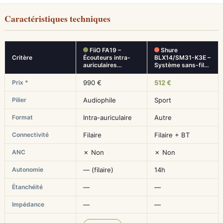
Caractéristiques techniques
FiiO FA19 –
Shure
Critère
Écouteurs intra-
BLX14/SM31-K3E –
auriculaires…
Système sans-fil…
Prix *
990 €
512 €
Pilier
Audiophile
Sport
Format
Intra-auriculaire
Autre
Connectivité
Filaire
Filaire + BT
ANC
✗ Non
✗ Non
Autonomie
— (filaire)
14h
Étanchéité
—
—
Impédance
—
—