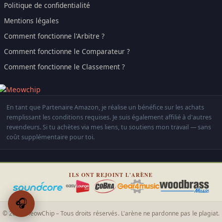
Politique de confidentialité
Mentions légales
Comment fonctionne l'Arbitre ?
Comment fonctionne le Comparateur ?
Comment fonctionne le Classement ?
En tant que Partenaire Amazon, je réalise un bénéfice sur les achats
remplissant les conditions requises. Je suis également affilié à d'autres
revendeurs. Si tu achètes via mes liens, tu soutiens mon travail — sans
coût supplémentaire pour toi.
ILS ONT REJOINT L'ARÈNE
🎧
© 2026 MeowChip – Tous droits réservés. L'arène ne pardonne pas le plagiat.