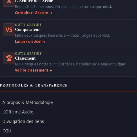
⚔
L'Arbitre de l'Arène
Réponds à 3 questions. L'Arbitre désigne ton casque idéal.
Consulter l'Arbitre →
OUTIL GRATUIT
VS
Comparateur
Mets deux casques face à face — radar, jauges et verdict.
Lancer un duel →
OUTIL GRATUIT
🏆
Classement
660+ casques notés sur 12 critères, filtrables par usage et budget.
Voir le classement →
PROTOCOLES & TRANSPARENCE
À propos & Méthodologie
L'Officine Audio
Divulgation des liens
CGU