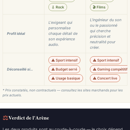
🎸 Rock
🎬 Films
L'ingénieur du son
L'exigeant qui
ou le passionné
personnalise
qui cherche
Profil idéal
chaque détail de
précision et
son expérience
neutralité pour
audio.
créer.
⚠️ Sport intensif
⚠️ Sport intensif
Déconseillé si…
⚠️ Budget serré
⚠️ Gaming compétitif
⚠️ Usage basique
⚠️ Concert live
* Prix constatés, non contractuels — consultez les sites marchands pour les
prix actuels.
⚖
Verdict de l'Arène
Les deux produits sont au coude-à-coude — le choix dépend