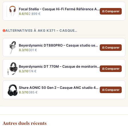
Focal Stellia – Casque Hi-Fi Fermé Référence Audiophile Portable
⚖ Comparer
8.6/10
2 899 €
ALTERNATIVES À AKG K371 – CASQUE…
Beyerdynamic DT880PRO – Casque studio semi-ouvert 250 ohms pour monitoring neutre
⚖ Comparer
8.3/10
301 €
Beyerdynamic DT 770M – Casque de monitoring fermé 80 Ohm pour studio
⚖ Comparer
8.3/10
174 €
Shure AONIC 50 Gen 2 – Casque ANC studio 40h et audio haute résolution USB
⚖ Comparer
8.3/10
385 €
Autres duels récents