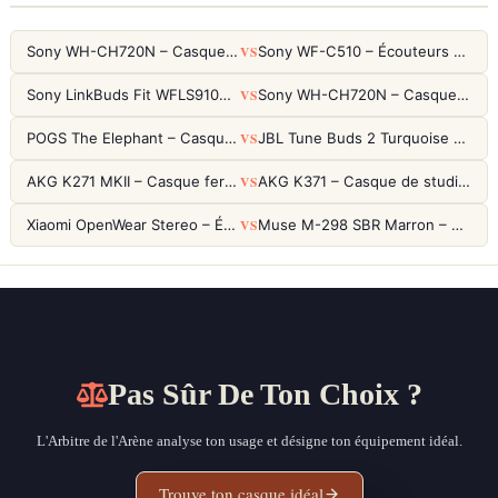
VS
Sony WH-CH720N – Casque ANC 35h, Ultra-léger (192g) avec Processeur V1
Sony WF-C510 – Écouteurs True Wireless compacts, autonomie 22h et multipoint
VS
Sony LinkBuds Fit WFLS910NW Blanc – Écouteurs Sport Ailes ANC
Sony WH-CH720N – Casque ANC 35h, Ultra-léger (192g) avec Processeur V1
VS
POGS The Elephant – Casque Filaire Enfants 85dB POGS-Safe™ (Éco-Responsable)
JBL Tune Buds 2 Turquoise – Écouteurs True Wireless avec ANC et autonomie 48h
VS
AKG K271 MKII – Casque fermé studio fiable pour une écoute neutre
AKG K371 – Casque de studio fermé 50mm titane, réponse 5Hz-50kHz
VS
Xiaomi OpenWear Stereo – Écouteurs Open-Ear Hi-Res avec réduction de fuite sonore
Muse M-298 SBR Marron – Casque Bluetooth ANC avec 66h d'autonomie
Pas Sûr De Ton Choix ?
L'Arbitre de l'Arène analyse ton usage et désigne ton équipement idéal.
Trouve ton casque idéal