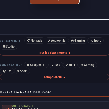
🎧 Nomade
🎵 Audiophile
🎮 Gaming
🏃 Sport
CLASSEMENTS :
🎛 Studio
Tous les classements →
📶 Casques BT
📱 TWS
🎵 Hi-Fi
🎮 Gaming
COMPARATIFS :
🎧 IEM
🏃 Sport
Comparateur →
OUTILS EXCLUSIFS MEOWCHIP
OUTIL GRATUIT