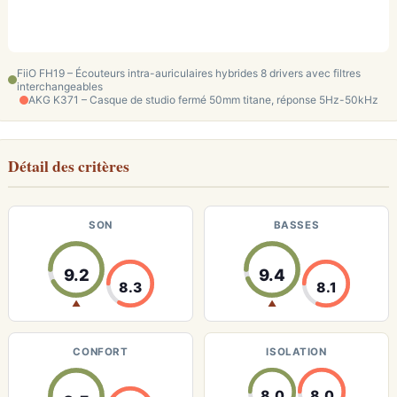
FiiO FH19 – Écouteurs intra-auriculaires hybrides 8 drivers avec filtres
interchangeables
AKG K371 – Casque de studio fermé 50mm titane, réponse 5Hz-50kHz
Détail des critères
SON
BASSES
9.2
9.4
8.3
8.1
▲
▲
CONFORT
ISOLATION
8.0
8.0