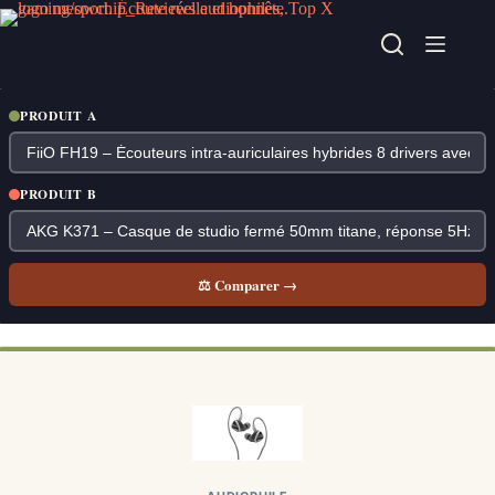
Passer
au
contenu
PRODUIT A
PRODUIT B
⚖ Comparer →