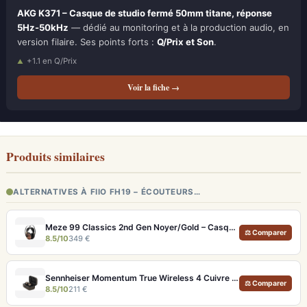
AKG K371 – Casque de studio fermé 50mm titane, réponse
5Hz-50kHz
— dédié au monitoring et à la production audio, en
version filaire. Ses points forts :
Q/Prix et Son
.
+1.1 en Q/Prix
Voir la fiche →
Produits similaires
ALTERNATIVES À FIIO FH19 – ÉCOUTEURS…
Meze 99 Classics 2nd Gen Noyer/Gold – Casque Hi-Fi bois artisanal et son balancé
⚖ Comparer
8.5/10
349 €
Sennheiser Momentum True Wireless 4 Cuivre – Écouteurs audiophiles aptX Lossless et ANC adaptatif
⚖ Comparer
8.5/10
211 €