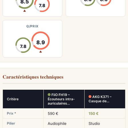
8.5
7.8
▲
Q/PRIX
8.9
7.8
▲
Caractéristiques techniques
FiiO FH19 –
AKG K371 –
Critère
Écouteurs intra-
Casque de…
auriculaires…
Prix *
590 €
150 €
Pilier
Audiophile
Studio