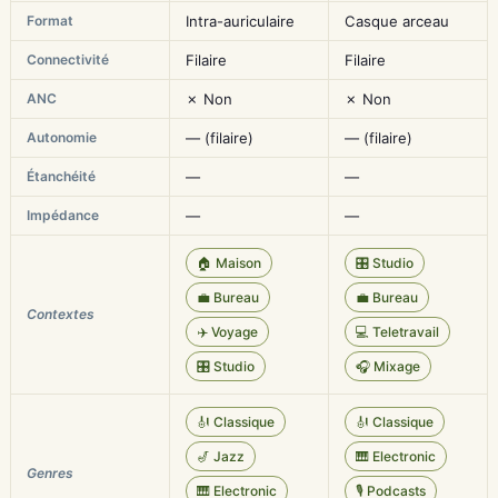
Format
Intra-auriculaire
Casque arceau
Connectivité
Filaire
Filaire
ANC
✗ Non
✗ Non
Autonomie
— (filaire)
— (filaire)
Étanchéité
—
—
Impédance
—
—
🏠 Maison
🎛️ Studio
💼 Bureau
💼 Bureau
Contextes
✈️ Voyage
💻 Teletravail
🎛️ Studio
🎧 Mixage
🎻 Classique
🎻 Classique
🎷 Jazz
🎹 Electronic
Genres
🎹 Electronic
🎙️ Podcasts