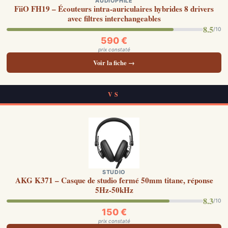
AUDIOPHILE
FiiO FH19 – Écouteurs intra-auriculaires hybrides 8 drivers
avec filtres interchangeables
8.5
/10
590 €
prix constaté
Voir la fiche →
VS
STUDIO
AKG K371 – Casque de studio fermé 50mm titane, réponse
5Hz-50kHz
8.3
/10
150 €
prix constaté