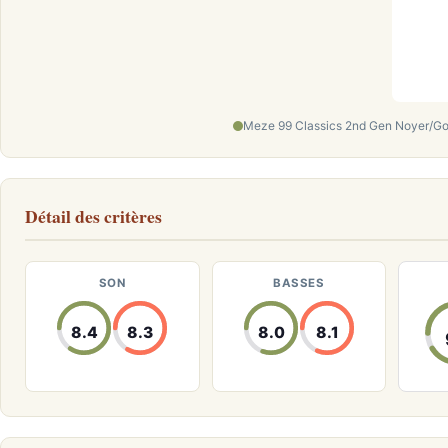
Meze 99 Classics 2nd Gen Noyer/Gold
Détail des critères
SON
BASSES
8.4
8.3
8.0
8.1