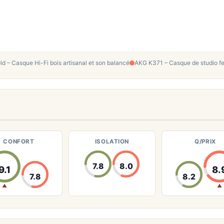
 – Casque Hi-Fi bois artisanal et son balancé
AKG K371 – Casque de studio f
CONFORT
ISOLATION
Q/PRIX
7.8
8.0
9.1
8.
7.8
8.2
▲
▲