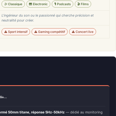
🎻 Classique
🎹 Electronic
🎙️ Podcasts
🎬 Films
L'ingénieur du son ou le passionné qui cherche précision et
neutralité pour créer.
⚠️ Sport intensif
⚠️ Gaming compétitif
⚠️ Concert live
udio…
fermé 50mm titane, réponse 5Hz-50kHz
— dédié au monitoring