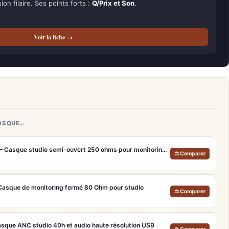
ion filaire. Ses points forts :
Q/Prix et Son
.
Voir la fiche →
CASQUE…
Beyerdynamic DT880PRO – Casque studio semi-ouvert 250 ohms pour monitoring neutre
⚖ Comparer
asque de monitoring fermé 80 Ohm pour studio
⚖ Comparer
sque ANC studio 40h et audio haute résolution USB