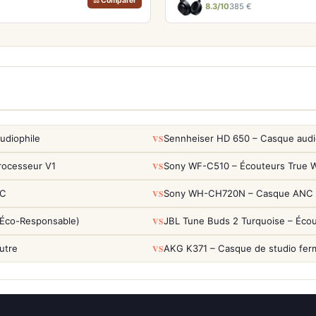
⚖ Comparer
8.3/10
385 €
VS
udiophile
Sennheiser HD 650 – Casque audio
VS
rocesseur V1
Sony WF-C510 – Écouteurs True Wi
VS
NC
Sony WH-CH720N – Casque ANC 35h
VS
(Éco-Responsable)
JBL Tune Buds 2 Turquoise – Éco
VS
utre
AKG K371 – Casque de studio fer