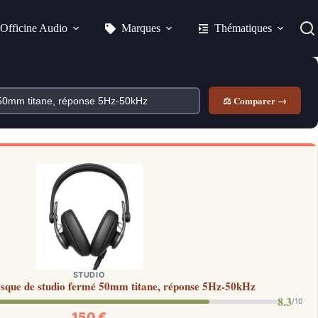
Officine Audio
Marques
Thématiques
⚖ Comparer →
STUDIO
que de studio fermé 50mm titane, réponse 5Hz-50kHz
8.3
/10
150 €