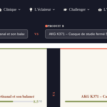
Clinique
L’éclaireur
Challenger
L’
PRODUIT B
VS
VS
tisanal et son balancé
AKG K371 – Cas
8.5
/10