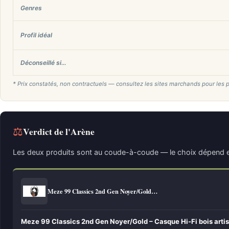
Genres
Profil idéal
Déconseillé si…
* Prix constatés, non contractuels — consultez les sites marchands pour les p
⚖
Verdict de l'Arène
Les deux produits sont au coude-à-coude — le choix dépend e
Meze 99 Classics 2nd Gen Noyer/Gold…
Meze 99 Classics 2nd Gen Noyer/Gold – Casque Hi-Fi bois artis