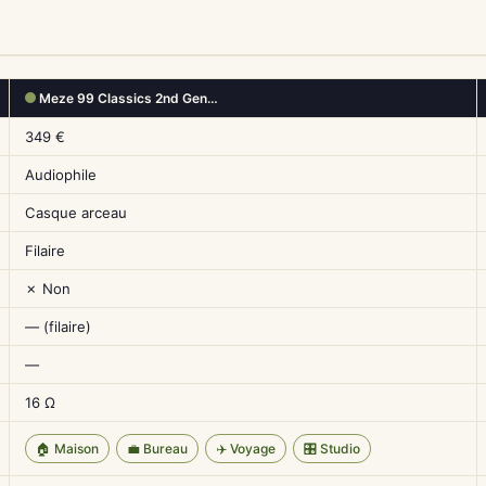
Meze 99 Classics 2nd Gen…
349 €
Audiophile
Casque arceau
Filaire
✗ Non
— (filaire)
—
16 Ω
🏠 Maison
💼 Bureau
✈️ Voyage
🎛️ Studio