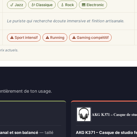
🎷 Jazz
🎻 Classique
🎸 Rock
🎹 Electronic
Le puriste qui recherche écoute immersive et finition artisanale.
⚠️ Sport intensif
⚠️ Running
⚠️ Gaming compétitif
rix actuels.
ntièrement de ton usage.
AKG K371 – Casque de st
anal et son balancé
— taillé
AKG K371 – Casque de studio 