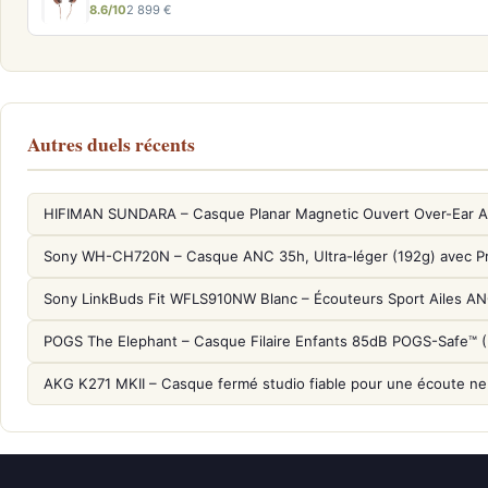
8.6/10
2 899 €
Autres duels récents
HIFIMAN SUNDARA – Casque Planar Magnetic Ouvert Over-Ear A
Sony WH-CH720N – Casque ANC 35h, Ultra-léger (192g) avec P
Sony LinkBuds Fit WFLS910NW Blanc – Écouteurs Sport Ailes A
POGS The Elephant – Casque Filaire Enfants 85dB POGS-Safe™ 
AKG K271 MKII – Casque fermé studio fiable pour une écoute ne