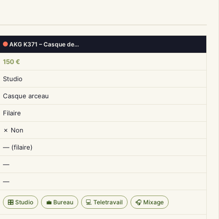
AKG K371 – Casque de…
150 €
Studio
Casque arceau
Filaire
✗ Non
— (filaire)
—
—
🎛️ Studio
💼 Bureau
💻 Teletravail
🎧 Mixage