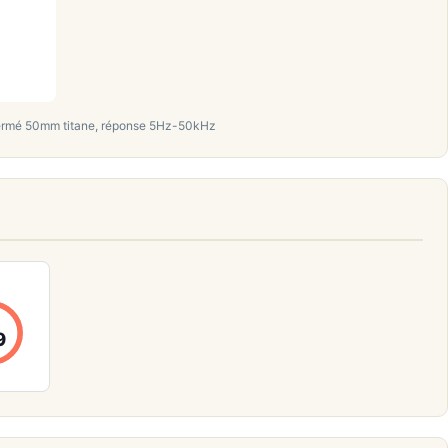
ermé 50mm titane, réponse 5Hz-50kHz
9