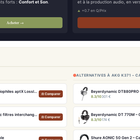
nts forts :
Confort et Son
.
et à la production audio, en vers
+0.7 en Q/Prix
Acheter →
ALTERNATIVES À AKG K371 – 
Sennheiser Momentum True Wireless 4 Cuivre – Écouteurs audiophiles aptX Lossless et ANC adaptatif
⚖ Comparer
8.3/10
301 €
FiiO FH19 – Écouteurs intra-auriculaires hybrides 8 drivers avec filtres interchangeables
Beyerdynamic DT 770M – C
⚖ Comparer
8.3/10
174 €
ble
Shure AONIC 50 Gen 2 – Ca