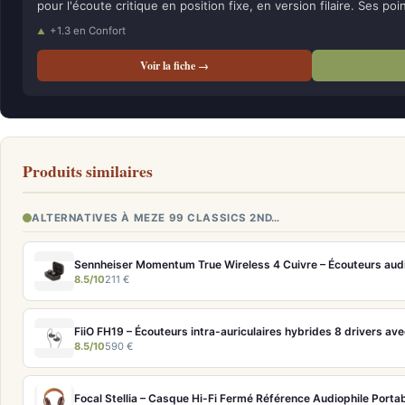
pour l'écoute critique en position fixe, en version filaire. Ses poi
+1.3 en Confort
Voir la fiche →
Produits similaires
ALTERNATIVES À MEZE 99 CLASSICS 2ND…
8.5/10
211 €
8.5/10
590 €
Focal Stellia – Casque Hi-Fi Fermé Référence Audiophile Porta