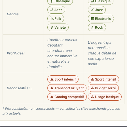
🎻 Classique
🎻 Classique
🎷 Jazz
🎷 Jazz
Genres
🪕 Folk
🎹 Electronic
🎵 Variete
🎸 Rock
L'auditeur curieux
L'exigeant qui
débutant
personnalise
cherchant une
Profil idéal
chaque détail de
écoute immersive
son expérience
et naturelle à
audio.
domicile.
⚠️ Sport intensif
⚠️ Sport intensif
Déconseillé si…
⚠️ Transport bruyant
⚠️ Budget serré
⚠️ Gaming compétitif
⚠️ Usage basique
* Prix constatés, non contractuels — consultez les sites marchands pour les
prix actuels.