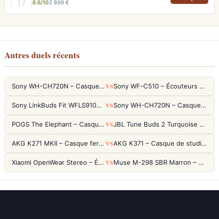
8.6/10
2 899 €
Autres duels récents
VS
Sony WH-CH720N – Casque ANC 35h, Ultra-léger (192g) avec Processeur V1
Sony WF-C510 – Écouteurs True Wireless compacts, autonomie 22h et multipoint
VS
Sony LinkBuds Fit WFLS910NW Blanc – Écouteurs Sport Ailes ANC
Sony WH-CH720N – Casque ANC 35h, Ultra-léger (192g) avec Processeur V1
VS
POGS The Elephant – Casque Filaire Enfants 85dB POGS-Safe™ (Éco-Responsable)
JBL Tune Buds 2 Turquoise – Écouteurs True Wireless avec ANC et autonomie 48h
VS
AKG K271 MKII – Casque fermé studio fiable pour une écoute neutre
AKG K371 – Casque de studio fermé 50mm titane, réponse 5Hz-50kHz
VS
Xiaomi OpenWear Stereo – Écouteurs Open-Ear Hi-Res avec réduction de fuite sonore
Muse M-298 SBR Marron – Casque Bluetooth ANC avec 66h d'autonomie