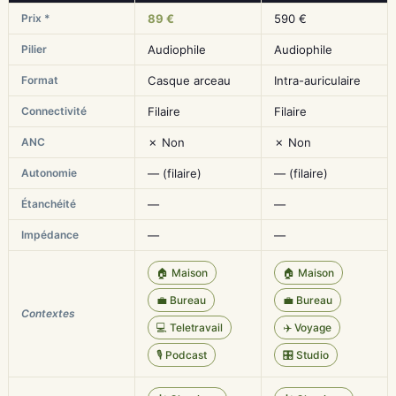
Prix *
89 €
590 €
Pilier
Audiophile
Audiophile
Format
Casque arceau
Intra-auriculaire
Connectivité
Filaire
Filaire
ANC
✗ Non
✗ Non
Autonomie
— (filaire)
— (filaire)
Étanchéité
—
—
Impédance
—
—
🏠 Maison
🏠 Maison
💼 Bureau
💼 Bureau
Contextes
💻 Teletravail
✈️ Voyage
🎙️ Podcast
🎛️ Studio