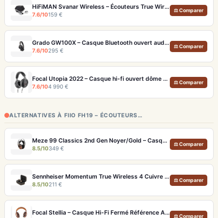
HiFiMAN Svanar Wireless – Écouteurs True Wireless audiophiles avec DAC Himalaya et ANC
⚖ Comparer
7.6/10
159 €
Grado GW100X – Casque Bluetooth ouvert audiophile 46h
⚖ Comparer
7.6/10
295 €
Focal Utopia 2022 – Casque hi-fi ouvert dôme Béryllium pur
⚖ Comparer
7.6/10
4 990 €
ALTERNATIVES À FIIO FH19 – ÉCOUTEURS…
Meze 99 Classics 2nd Gen Noyer/Gold – Casque Hi-Fi bois artisanal et son balancé
⚖ Comparer
8.5/10
349 €
Sennheiser Momentum True Wireless 4 Cuivre – Écouteurs audiophiles aptX Lossless et ANC adaptatif
⚖ Comparer
8.5/10
211 €
Focal Stellia – Casque Hi-Fi Fermé Référence Audiophile Portable
⚖ Comparer