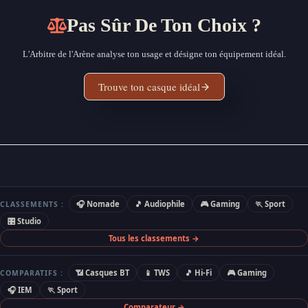
Pas Sûr De Ton Choix ?
L'Arbitre de l'Arène analyse ton usage et désigne ton équipement idéal.
Trouve ton casque idéal
🎧 Nomade
🎵 Audiophile
🎮 Gaming
🏃 Sport
CLASSEMENTS :
🎛 Studio
Tous les classements →
📶 Casques BT
📱 TWS
🎵 Hi-Fi
🎮 Gaming
COMPARATIFS :
🎧 IEM
🏃 Sport
Comparateur →