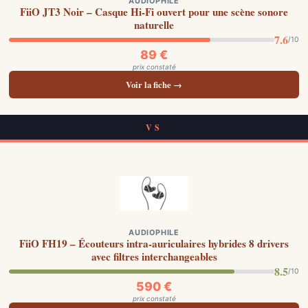
AUDIOPHILE
FiiO JT3 Noir – Casque Hi-Fi ouvert pour une scène sonore
naturelle
7.6
/10
89 €
prix constaté
Voir la fiche →
VS
AUDIOPHILE
FiiO FH19 – Écouteurs intra-auriculaires hybrides 8 drivers
avec filtres interchangeables
8.5
/10
590 €
prix constaté