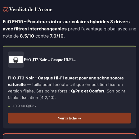
⚖
Verdict de l'Arène
FiiO FH19 – Écouteurs intra-auriculaires hybrides 8 drivers
avec filtres interchangeables
prend l'avantage global avec une
note de
8.5/10
contre
7.6/10
.
FiiO JT3 Noir – Casque Hi-Fi…
FiiO JT3 Noir – Casque Hi-Fi ouvert pour une scène sonore
naturelle
— taillé pour l'écoute critique en position fixe, en
version filaire. Ses points forts :
Q/Prix et Confort
. Son point
faible : Isolation (4.2/10).
+0.9 en Q/Prix
Voir la fiche →