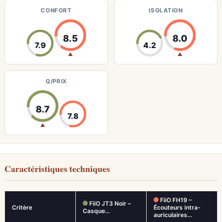
CONFORT
ISOLATION
8.5
8.0
7.9
4.2
▲
▲
Q/PRIX
8.7
7.8
▲
Caractéristiques techniques
FiiO FH19 –
FiiO JT3 Noir –
Critère
Écouteurs intra-
Casque…
auriculaires…