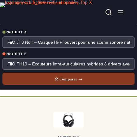
Passer
au
contenu
PRODUIT A
PRODUIT B
⚖ Comparer →