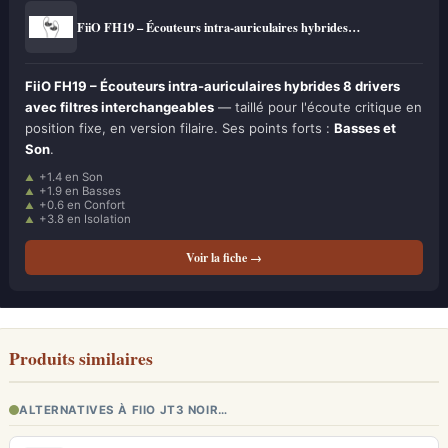
FiiO FH19 – Écouteurs intra-auriculaires hybrides…
FiiO FH19 – Écouteurs intra-auriculaires hybrides 8 drivers
avec filtres interchangeables
— taillé pour l'écoute critique en
position fixe, en version filaire. Ses points forts :
Basses et
Son
.
+1.4 en Son
+1.9 en Basses
+0.6 en Confort
+3.8 en Isolation
Voir la fiche →
Produits similaires
ALTERNATIVES À FIIO JT3 NOIR…