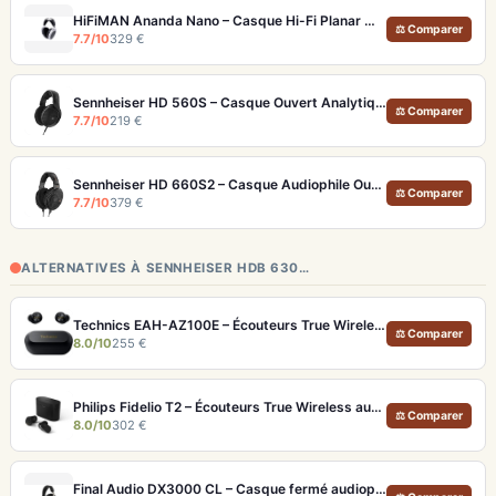
HiFiMAN Ananda Nano – Casque Hi-Fi Planar Magnétique Ouvert
⚖ Comparer
7.7/10
329 €
Sennheiser HD 560S – Casque Ouvert Analytique Hi-Fi et Monitoring
⚖ Comparer
7.7/10
219 €
Sennheiser HD 660S2 – Casque Audiophile Ouvert 300Ω, Basses Améliorées
⚖ Comparer
7.7/10
379 €
ALTERNATIVES À SENNHEISER HDB 630…
Technics EAH-AZ100E – Écouteurs True Wireless Hi-Res avec ANC adaptative et Dolby Atmos
⚖ Comparer
8.0/10
255 €
Philips Fidelio T2 – Écouteurs True Wireless audiophiles avec ANC et autonomie record
⚖ Comparer
8.0/10
302 €
Final Audio DX3000 CL – Casque fermé audiophile 4.4mm symétrique