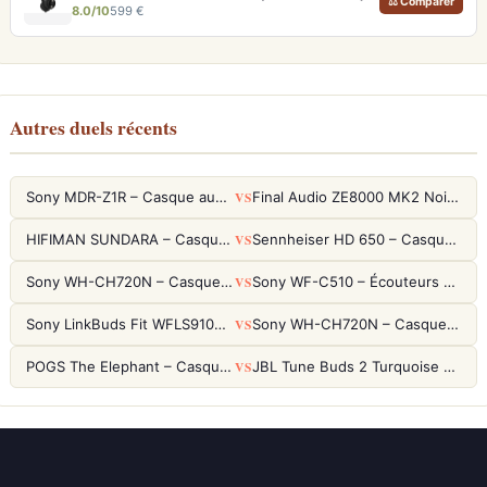
⚖ Comparer
8.0/10
599 €
Autres duels récents
VS
Sony MDR-Z1R – Casque audiophile fermé haute résolution
Final Audio ZE8000 MK2 Noir – Écouteurs True Wireless audiophiles 8K Sound
VS
HIFIMAN SUNDARA – Casque Planar Magnetic Ouvert Over-Ear Audiophile
Sennheiser HD 650 – Casque audiophile ouvert pour l'écoute analytique
VS
Sony WH-CH720N – Casque ANC 35h, Ultra-léger (192g) avec Processeur V1
Sony WF-C510 – Écouteurs True Wireless compacts, autonomie 22h et multipoint
VS
Sony LinkBuds Fit WFLS910NW Blanc – Écouteurs Sport Ailes ANC
Sony WH-CH720N – Casque ANC 35h, Ultra-léger (192g) avec Processeur V1
VS
POGS The Elephant – Casque Filaire Enfants 85dB POGS-Safe™ (Éco-Responsable)
JBL Tune Buds 2 Turquoise – Écouteurs True Wireless avec ANC et autonomie 48h