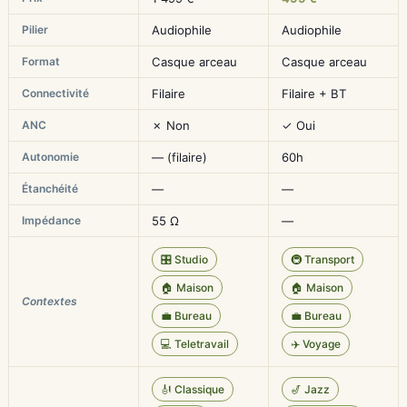
Pilier
Audiophile
Audiophile
Format
Casque arceau
Casque arceau
Connectivité
Filaire
Filaire + BT
ANC
✗ Non
✓ Oui
Autonomie
— (filaire)
60h
Étanchéité
—
—
Impédance
55 Ω
—
🎛️ Studio
🚇 Transport
🏠 Maison
🏠 Maison
Contextes
💼 Bureau
💼 Bureau
💻 Teletravail
✈️ Voyage
🎻 Classique
🎷 Jazz