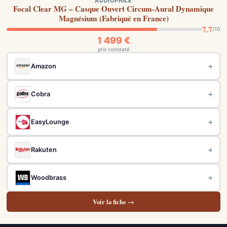
AUDIOPHILE
Focal Clear MG – Casque Ouvert Circum-Aural Dynamique
Magnésium (Fabriqué en France)
7.7
/10
1 499 €
prix constaté
Amazon
→
Cobra
→
EasyLounge
→
Rakuten
→
Woodbrass
→
Voir la fiche →