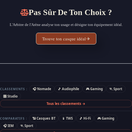
Pas Sûr De Ton Choix ?
L'Arbitre de l'Arène analyse ton usage et désigne ton équipement idéal.
Trouve ton casque idéal
🎧 Nomade
🎵 Audiophile
🎮 Gaming
🏃 Sport
CLASSEMENTS :
🎛 Studio
Tous les classements →
📶 Casques BT
📱 TWS
🎵 Hi-Fi
🎮 Gaming
COMPARATIFS :
🎧 IEM
🏃 Sport