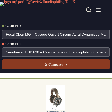
Passer
au
contenu
PRODUIT A
PRODUIT B
⚖ Comparer →