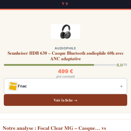
VS
AUDIOPHILE
Sennheiser HDB 630 – Casque Bluetooth audiophile 60h avec
ANC adaptative
8.0
/10
499 €
prix constaté
Fnac
→
Voir la fiche →
Notre analyse : Focal Clear MG – Casque… vs