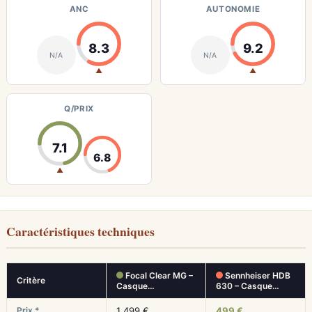
ANC
AUTONOMIE
8.3
9.2
N/A
N/A
▲
▲
Q/PRIX
7.1
6.8
▲
Caractéristiques techniques
Focal Clear MG –
Sennheiser HDB
Critère
Casque…
630 – Casque…
Prix *
1 499 €
499 €