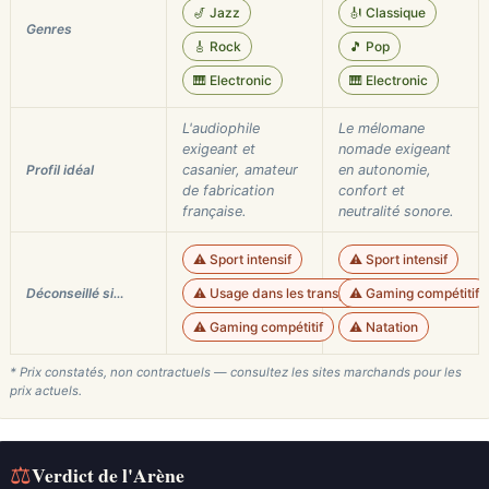
🎷 Jazz
🎻 Classique
Genres
🎸 Rock
🎵 Pop
🎹 Electronic
🎹 Electronic
L'audiophile
Le mélomane
exigeant et
nomade exigeant
Profil idéal
casanier, amateur
en autonomie,
de fabrication
confort et
française.
neutralité sonore.
⚠️ Sport intensif
⚠️ Sport intensif
Déconseillé si…
⚠️ Usage dans les transports
⚠️ Gaming compétitif
⚠️ Gaming compétitif
⚠️ Natation
* Prix constatés, non contractuels — consultez les sites marchands pour les
prix actuels.
⚖
Verdict de l'Arène