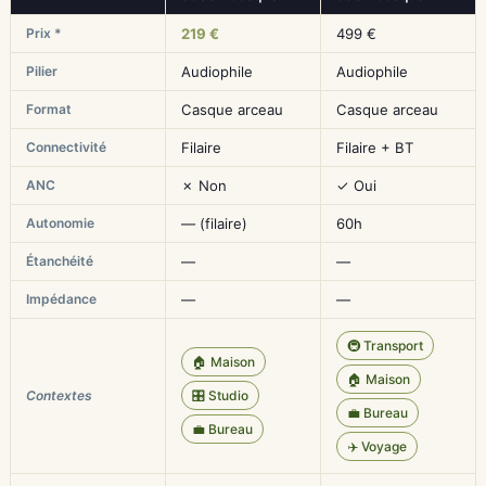
Prix *
219 €
499 €
Pilier
Audiophile
Audiophile
Format
Casque arceau
Casque arceau
Connectivité
Filaire
Filaire + BT
ANC
✗ Non
✓ Oui
Autonomie
— (filaire)
60h
Étanchéité
—
—
Impédance
—
—
🚇 Transport
🏠 Maison
🏠 Maison
Contextes
🎛️ Studio
💼 Bureau
💼 Bureau
✈️ Voyage