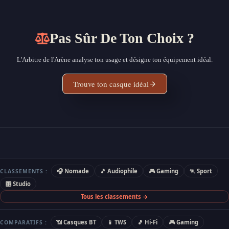
Pas Sûr De Ton Choix ?
L'Arbitre de l'Arène analyse ton usage et désigne ton équipement idéal.
Trouve ton casque idéal
🎧 Nomade
🎵 Audiophile
🎮 Gaming
🏃 Sport
CLASSEMENTS :
🎛 Studio
Tous les classements →
📶 Casques BT
📱 TWS
🎵 Hi-Fi
🎮 Gaming
COMPARATIFS :