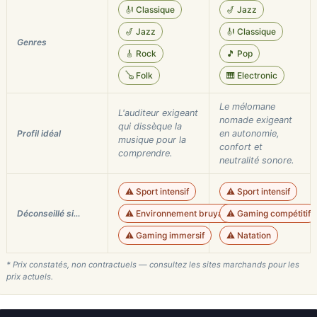
🎻 Classique
🎷 Jazz
🎷 Jazz
🎻 Classique
Genres
🎸 Rock
🎵 Pop
🪕 Folk
🎹 Electronic
Le mélomane
L'auditeur exigeant
nomade exigeant
qui dissèque la
Profil idéal
en autonomie,
musique pour la
confort et
comprendre.
neutralité sonore.
⚠️ Sport intensif
⚠️ Sport intensif
Déconseillé si…
⚠️ Environnement bruyant
⚠️ Gaming compétitif
⚠️ Gaming immersif
⚠️ Natation
* Prix constatés, non contractuels — consultez les sites marchands pour les
prix actuels.