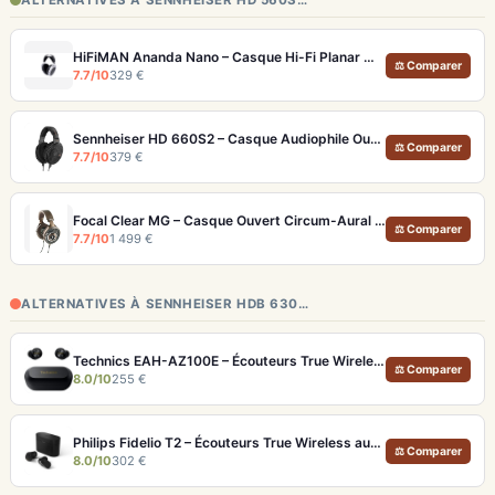
ALTERNATIVES À SENNHEISER HD 560S…
HiFiMAN Ananda Nano – Casque Hi-Fi Planar Magnétique Ouvert
⚖ Comparer
7.7/10
329 €
Sennheiser HD 660S2 – Casque Audiophile Ouvert 300Ω, Basses Améliorées
⚖ Comparer
7.7/10
379 €
Focal Clear MG – Casque Ouvert Circum-Aural Dynamique Magnésium (Fabriqué en France)
⚖ Comparer
7.7/10
1 499 €
ALTERNATIVES À SENNHEISER HDB 630…
Technics EAH-AZ100E – Écouteurs True Wireless Hi-Res avec ANC adaptative et Dolby Atmos
⚖ Comparer
8.0/10
255 €
Philips Fidelio T2 – Écouteurs True Wireless audiophiles avec ANC et autonomie record
⚖ Comparer
8.0/10
302 €