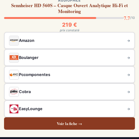
AUDIOPHILE
Sennheiser HD 560S – Casque Ouvert Analytique Hi-Fi et
Monitoring
7.7
/10
219 €
prix constaté
Amazon
→
Boulanger
→
Pccomponentes
→
Cobra
→
EasyLounge
→
Voir la fiche →