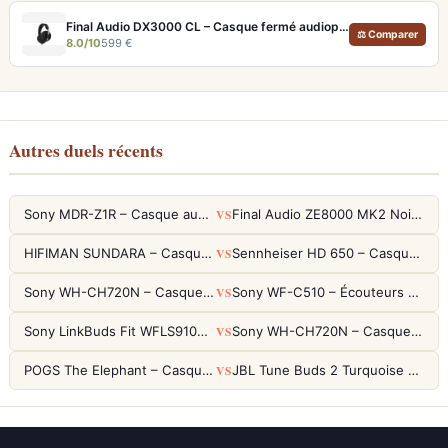
Final Audio DX3000 CL – Casque fermé audiophile 4.4mm symétrique
⚖ Comparer
8.0/10
599 €
Autres duels récents
VS
Sony MDR-Z1R – Casque audiophile fermé haute résolution
Final Audio ZE8000 MK2 Noir – Écouteurs True Wireless audiophiles 8K Sound
VS
HIFIMAN SUNDARA – Casque Planar Magnetic Ouvert Over-Ear Audiophile
Sennheiser HD 650 – Casque audiophile ouvert pour l'écoute analytique
VS
Sony WH-CH720N – Casque ANC 35h, Ultra-léger (192g) avec Processeur V1
Sony WF-C510 – Écouteurs True Wireless compacts, autonomie 22h et multipoint
VS
Sony LinkBuds Fit WFLS910NW Blanc – Écouteurs Sport Ailes ANC
Sony WH-CH720N – Casque ANC 35h, Ultra-léger (192g) avec Processeur V1
VS
POGS The Elephant – Casque Filaire Enfants 85dB POGS-Safe™ (Éco-Responsable)
JBL Tune Buds 2 Turquoise – Écouteurs True Wireless avec ANC et autonomie 48h