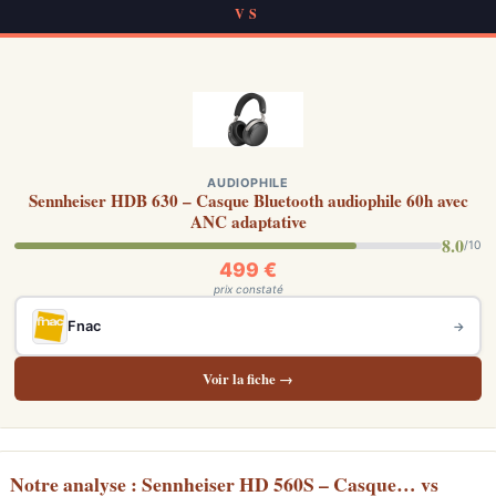
VS
AUDIOPHILE
Sennheiser HDB 630 – Casque Bluetooth audiophile 60h avec
ANC adaptative
8.0
/10
499 €
prix constaté
Fnac
→
Voir la fiche →
Notre analyse : Sennheiser HD 560S – Casque… vs