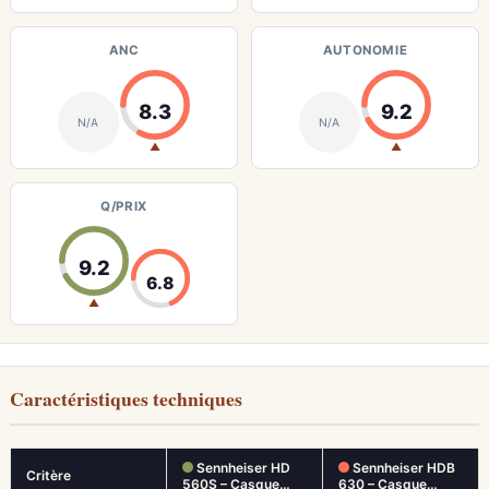
ANC
AUTONOMIE
8.3
9.2
N/A
N/A
▲
▲
Q/PRIX
9.2
6.8
▲
Caractéristiques techniques
Sennheiser HD
Sennheiser HDB
Critère
560S – Casque…
630 – Casque…