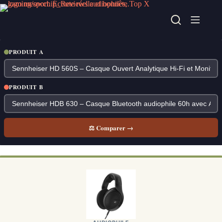
Passer
au
contenu
PRODUIT A
PRODUIT B
⚖ Comparer →