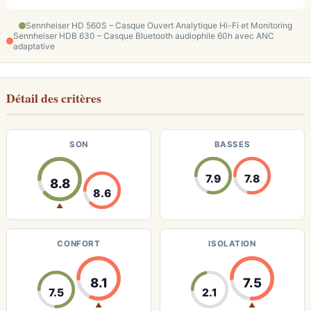
Sennheiser HD 560S – Casque Ouvert Analytique Hi-Fi et Monitoring
Sennheiser HDB 630 – Casque Bluetooth audiophile 60h avec ANC
adaptative
Détail des critères
SON
BASSES
7.9
7.8
8.8
8.6
▲
CONFORT
ISOLATION
8.1
7.5
7.5
2.1
▲
▲