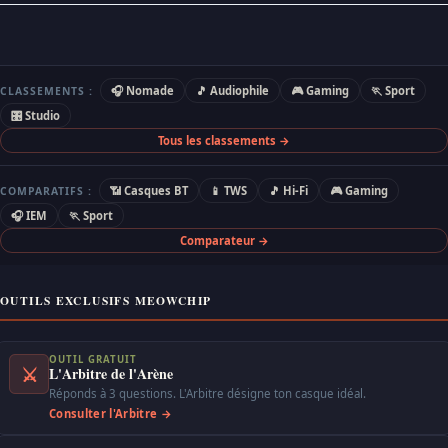
🎧 Nomade
🎵 Audiophile
🎮 Gaming
🏃 Sport
CLASSEMENTS :
🎛 Studio
Tous les classements →
📶 Casques BT
📱 TWS
🎵 Hi-Fi
🎮 Gaming
COMPARATIFS :
🎧 IEM
🏃 Sport
Comparateur →
OUTILS EXCLUSIFS MEOWCHIP
OUTIL GRATUIT
⚔
L'Arbitre de l'Arène
Réponds à 3 questions. L'Arbitre désigne ton casque idéal.
Consulter l'Arbitre →