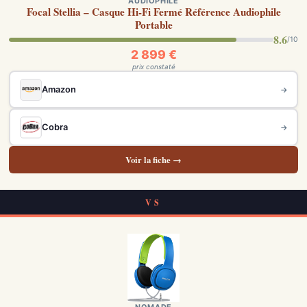
AUDIOPHILE
Focal Stellia – Casque Hi-Fi Fermé Référence Audiophile
Portable
8.6
/10
2 899 €
prix constaté
Amazon
→
Cobra
→
Voir la fiche →
VS