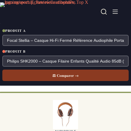
Passer
au
contenu
PRODUIT A
PRODUIT B
⚖ Comparer →