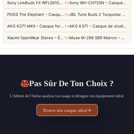
VS
Sony LinkBuds Fit WFLS910NW Blanc – Écouteurs Sport Ailes ANC
Sony WH-CH720N – Casque ANC 35h, Ultra-léger (192g) avec Processeur V1
VS
POGS The Elephant – Casque Filaire Enfants 85dB POGS-Safe™ (Éco-Responsable)
JBL Tune Buds 2 Turquoise – Écouteurs True Wireless avec ANC et autonomie 48h
VS
AKG K271 MKII – Casque fermé studio fiable pour une écoute neutre
AKG K371 – Casque de studio fermé 50mm titane, réponse 5Hz-50kHz
VS
Xiaomi OpenWear Stereo – Écouteurs Open-Ear Hi-Res avec réduction de fuite sonore
Muse M-298 SBR Marron – Casque Bluetooth ANC avec 66h d'autonomie
Pas Sûr De Ton Choix ?
L'Arbitre de l'Arène analyse ton usage et désigne ton équipement idéal.
Trouve ton casque idéal