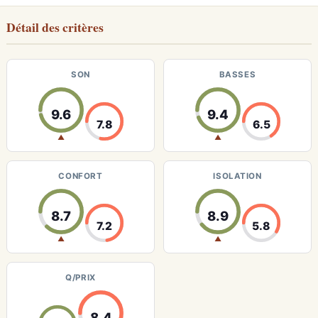
Détail des critères
SON
BASSES
9.6
9.4
7.8
6.5
▲
▲
CONFORT
ISOLATION
8.7
8.9
7.2
5.8
▲
▲
Q/PRIX
8.4