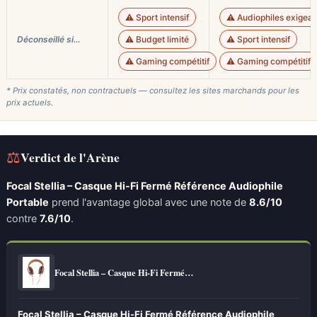
⚠️ Sport intensif
⚠️ Audiophiles exigean
Déconseillé si…
⚠️ Budget limité
⚠️ Sport intensif
⚠️ Gaming compétitif
⚠️ Gaming compétitif
* Prix constatés, non contractuels — consultez les sites marchands pour les
prix actuels.
⚖
Verdict de l'Arène
Focal Stellia – Casque Hi-Fi Fermé Référence Audiophile
Portable
prend l'avantage global avec une note de
8.6/10
contre
7.6/10
.
Focal Stellia – Casque Hi-Fi Fermé…
Focal Stellia – Casque Hi-Fi Fermé Référence Audiophile