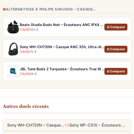
ALTERNATIVES À PHILIPS SHK2000 – CASQUE…
Beats Studio Buds Noir – Écouteurs ANC IPX4 Multiplateforme et Appels Clairs
⚖ Comparer
7.6/10
160 €
Sony WH-CH720N – Casque ANC 35h, Ultra-léger (192g) avec Processeur V1
⚖ Comparer
7.6/10
70 €
JBL Tune Buds 2 Turquoise – Écouteurs True Wireless avec ANC et autonomie 48h
⚖ Comparer
7.6/10
69 €
Autres duels récents
VS
Sony WH-CH720N – Casque ANC 35h, Ultra-léger (192g) avec Processeur V1
Sony WF-C510 – Écouteurs True Wireless compacts, autonomie 22h et multipoint