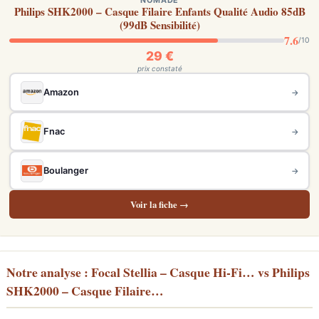
NOMADE
Philips SHK2000 – Casque Filaire Enfants Qualité Audio 85dB
(99dB Sensibilité)
7.6
/10
29 €
prix constaté
Amazon
→
Fnac
→
Boulanger
→
Voir la fiche →
Notre analyse : Focal Stellia – Casque Hi-Fi… vs Philips
SHK2000 – Casque Filaire…