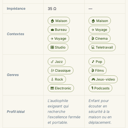
Impédance
35 Ω
—
🏠 Maison
🏠 Maison
💼 Bureau
✈️ Voyage
Contextes
✈️ Voyage
🎬 Cinema
🎛️ Studio
💻 Teletravail
🎷 Jazz
🎵 Pop
🎻 Classique
🎬 Films
Genres
🎸 Rock
🎮 Jeux-video
🎹 Electronic
🎙️ Podcasts
L'audiophile
Enfant pour
exigeant qui
écouter en
Profil idéal
recherche
sécurité à la
l'excellence fermée
maison ou en
et portable.
déplacement.