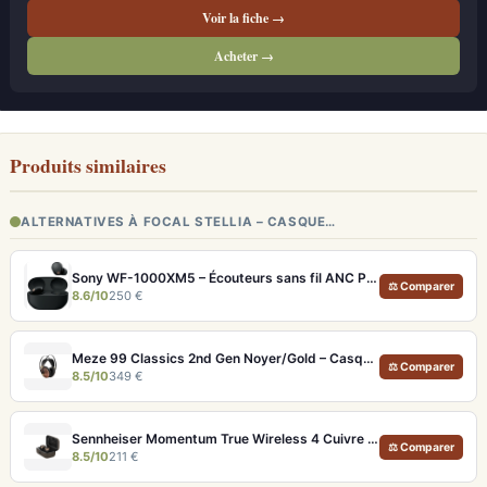
Voir la fiche →
Acheter →
Produits similaires
ALTERNATIVES À FOCAL STELLIA – CASQUE…
Sony WF-1000XM5 – Écouteurs sans fil ANC Premium et LDAC
⚖ Comparer
8.6/10
250 €
Meze 99 Classics 2nd Gen Noyer/Gold – Casque Hi-Fi bois artisanal et son balancé
⚖ Comparer
8.5/10
349 €
Sennheiser Momentum True Wireless 4 Cuivre – Écouteurs audiophiles aptX Lossless et ANC adaptatif
⚖ Comparer
8.5/10
211 €