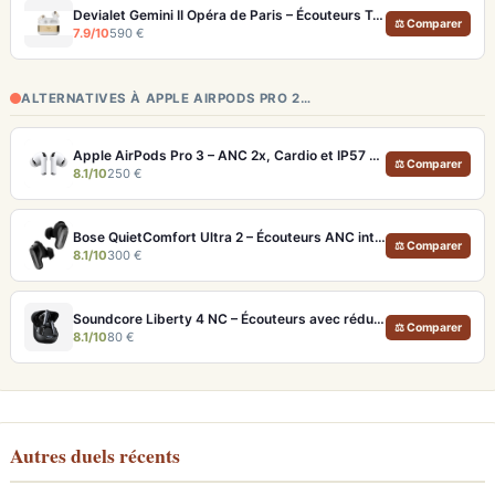
Devialet Gemini II Opéra de Paris – Écouteurs True Wireless audiophiles plaqués or
⚖ Comparer
7.9/10
590 €
ALTERNATIVES À APPLE AIRPODS PRO 2…
Apple AirPods Pro 3 – ANC 2x, Cardio et IP57 pour Écosystème iOS
⚖ Comparer
8.1/10
250 €
Bose QuietComfort Ultra 2 – Écouteurs ANC intra-auriculaires avec son immersif
⚖ Comparer
8.1/10
300 €
Soundcore Liberty 4 NC – Écouteurs avec réduction de bruit adaptative 2.0
⚖ Comparer
8.1/10
80 €
Autres duels récents