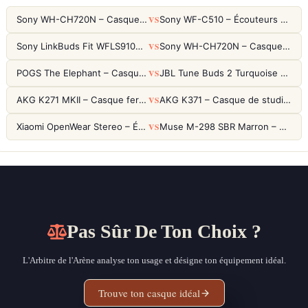
VS
Sony WH-CH720N – Casque ANC 35h, Ultra-léger (192g) avec Processeur V1
Sony WF-C510 – Écouteurs True Wireless compacts, autonomie 22h et multipoint
VS
Sony LinkBuds Fit WFLS910NW Blanc – Écouteurs Sport Ailes ANC
Sony WH-CH720N – Casque ANC 35h, Ultra-léger (192g) avec Processeur V1
VS
POGS The Elephant – Casque Filaire Enfants 85dB POGS-Safe™ (Éco-Responsable)
JBL Tune Buds 2 Turquoise – Écouteurs True Wireless avec ANC et autonomie 48h
VS
AKG K271 MKII – Casque fermé studio fiable pour une écoute neutre
AKG K371 – Casque de studio fermé 50mm titane, réponse 5Hz-50kHz
VS
Xiaomi OpenWear Stereo – Écouteurs Open-Ear Hi-Res avec réduction de fuite sonore
Muse M-298 SBR Marron – Casque Bluetooth ANC avec 66h d'autonomie
Pas Sûr De Ton Choix ?
L'Arbitre de l'Arène analyse ton usage et désigne ton équipement idéal.
Trouve ton casque idéal