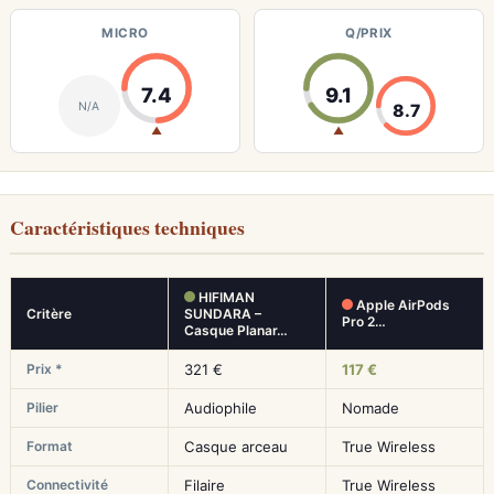
MICRO
Q/PRIX
7.4
9.1
N/A
8.7
▲
▲
Caractéristiques techniques
HIFIMAN
Apple AirPods
Critère
SUNDARA –
Pro 2…
Casque Planar…
Prix *
321 €
117 €
Pilier
Audiophile
Nomade
Format
Casque arceau
True Wireless
Connectivité
Filaire
True Wireless