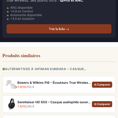
true wireless. Ses points forts :
Q/Prix et ANC
.
ANC disponible
+0.9 en Confort
Autonomie disponible
+3.5 en Isolation
Voir la fiche →
Produits similaires
ALTERNATIVES À HIFIMAN SUNDARA – CASQUE…
Bowers & Wilkins Pi6 – Écouteurs True Wireless audiophiles avec ANC adaptatif
⚖ Comparer
7.9/10
250 €
Sennheiser HD 650 – Casque audiophile ouvert pour l'écoute analytique
⚖ Comparer
7.9/10
299 €