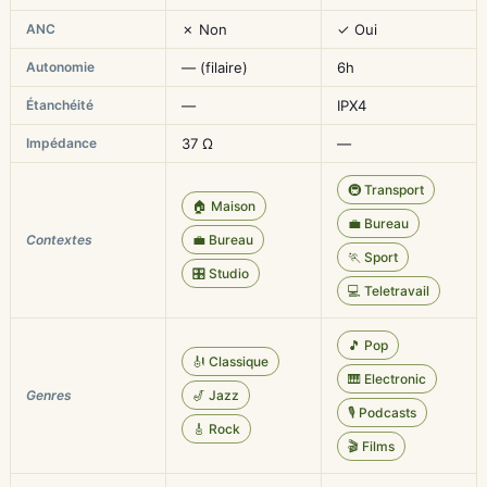
ANC
✗ Non
✓ Oui
Autonomie
— (filaire)
6h
Étanchéité
—
IPX4
Impédance
37 Ω
—
🚇 Transport
🏠 Maison
💼 Bureau
Contextes
💼 Bureau
🏃 Sport
🎛️ Studio
💻 Teletravail
🎵 Pop
🎻 Classique
🎹 Electronic
Genres
🎷 Jazz
🎙️ Podcasts
🎸 Rock
🎬 Films