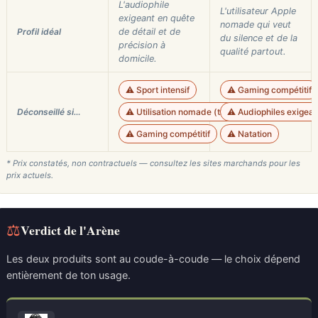
L'audiophile
L'utilisateur Apple
exigeant en quête
nomade qui veut
Profil idéal
de détail et de
du silence et de la
précision à
qualité partout.
domicile.
⚠️ Sport intensif
⚠️ Gaming compétitif
Déconseillé si…
⚠️ Utilisation nomade (transport)
⚠️ Audiophiles exigean
⚠️ Gaming compétitif
⚠️ Natation
* Prix constatés, non contractuels — consultez les sites marchands pour les
prix actuels.
⚖
Verdict de l'Arène
Les deux produits sont au coude-à-coude — le choix dépend
entièrement de ton usage.