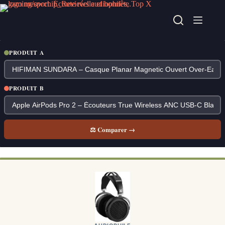
Passer
au
contenu
PRODUIT A
PRODUIT B
⚖ Comparer →