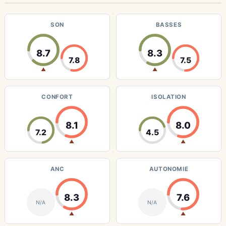
SON
BASSES
8.7
8.3
7.8
7.5
▲
▲
CONFORT
ISOLATION
8.1
8.0
7.2
4.5
▲
▲
ANC
AUTONOMIE
8.3
7.6
N/A
N/A
▲
▲