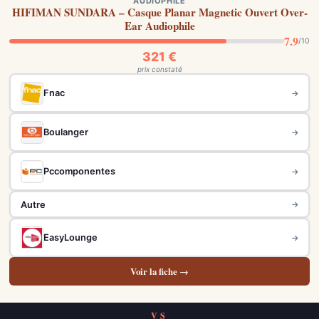
AUDIOPHILE
HIFIMAN SUNDARA – Casque Planar Magnetic Ouvert Over-
Ear Audiophile
7.9
/10
321 €
prix constaté
Fnac
→
Boulanger
→
Pccomponentes
→
Autre
→
EasyLounge
→
Voir la fiche →
VS