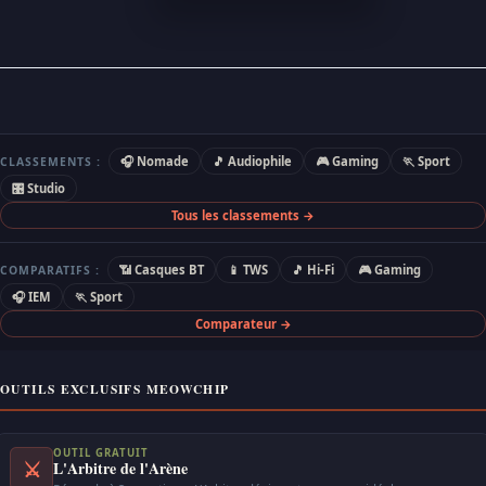
🎧 Nomade
🎵 Audiophile
🎮 Gaming
🏃 Sport
CLASSEMENTS :
🎛 Studio
Tous les classements →
📶 Casques BT
📱 TWS
🎵 Hi-Fi
🎮 Gaming
COMPARATIFS :
🎧 IEM
🏃 Sport
Comparateur →
OUTILS EXCLUSIFS MEOWCHIP
OUTIL GRATUIT
⚔
L'Arbitre de l'Arène