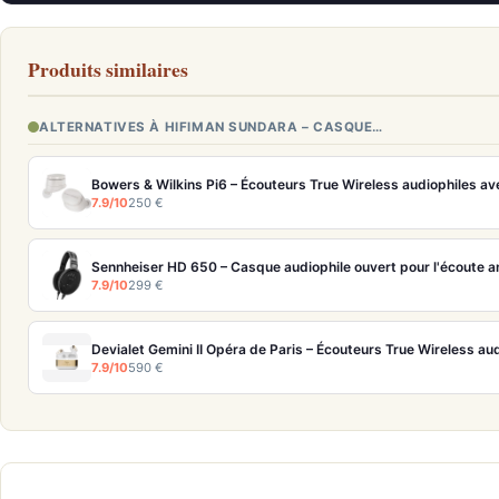
Produits similaires
ALTERNATIVES À HIFIMAN SUNDARA – CASQUE…
Bowers & Wilkins Pi6 – Écouteurs True Wireless audiophiles a
7.9/10
250 €
Sennheiser HD 650 – Casque audiophile ouvert pour l'écoute a
7.9/10
299 €
Devialet Gemini II Opéra de Paris – Écouteurs True Wireless au
7.9/10
590 €