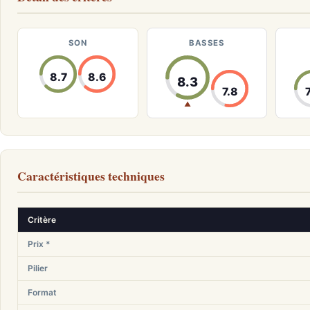
SON
BASSES
8.7
8.6
8.3
7.8
▲
Caractéristiques techniques
Critère
Prix *
Pilier
Format