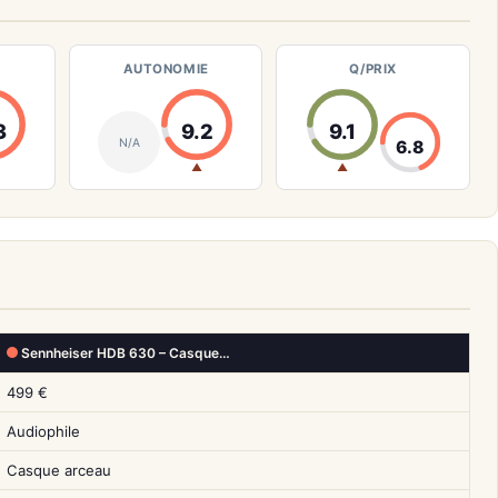
AUTONOMIE
Q/PRIX
3
9.2
9.1
N/A
6.8
▲
▲
Sennheiser HDB 630 – Casque…
499 €
Audiophile
Casque arceau