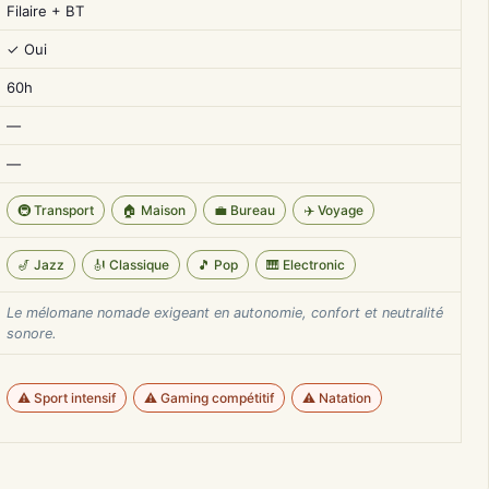
Filaire + BT
✓ Oui
60h
—
—
🚇 Transport
🏠 Maison
💼 Bureau
✈️ Voyage
🎷 Jazz
🎻 Classique
🎵 Pop
🎹 Electronic
Le mélomane nomade exigeant en autonomie, confort et neutralité
sonore.
⚠️ Sport intensif
⚠️ Gaming compétitif
⚠️ Natation