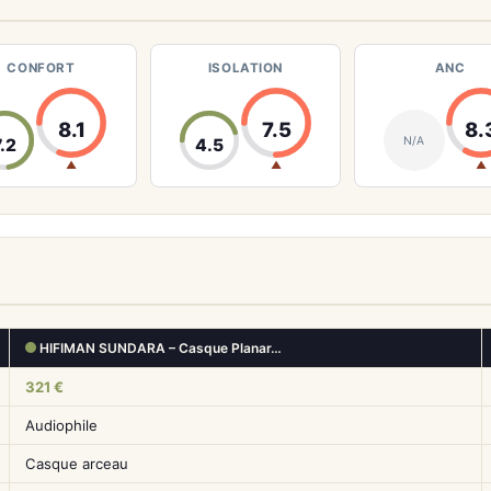
CONFORT
ISOLATION
ANC
8.1
7.5
8.
N/A
7.2
4.5
▲
▲
▲
HIFIMAN SUNDARA – Casque Planar…
321 €
Audiophile
Casque arceau