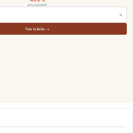
prix constaté
→
Voir la fiche →