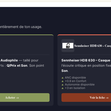
ntièrement de ton usage.
Sennheiser HDB 630 – Cas
 Audiophile
— taillé pour
Sennheiser HDB 630 – Casque 
rts :
Q/Prix et Son
. Son point
l'écoute critique en position fixe
Son
.
ANC disponible
+0.9 en Confort
Autonomie disponible
+3 en Isolation
Acheter →
Voir la fiche →