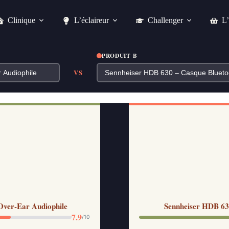
Clinique
L’éclaireur
Challenger
L’
PRODUIT B
VS
ver-Ear Audiophile
Sennheiser HDB 630
7.9
/10