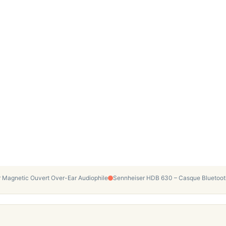
Magnetic Ouvert Over-Ear Audiophile
Sennheiser HDB 630 – Casque Bluetoot