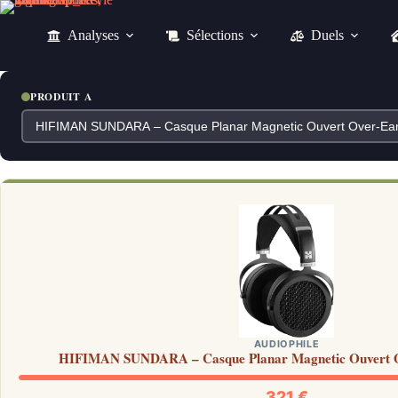
Passer
au
Analyses
Sélections
Duels
contenu
PRODUIT A
AUDIOPHILE
HIFIMAN SUNDARA – Casque Planar Magnetic Ouvert O
321 €