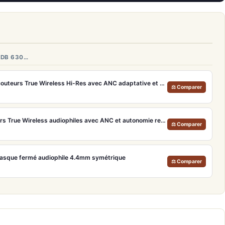
HDB 630…
Technics EAH-AZ100E – Écouteurs True Wireless Hi-Res avec ANC adaptative et Dolby Atmos
⚖ Comparer
Philips Fidelio T2 – Écouteurs True Wireless audiophiles avec ANC et autonomie record
⚖ Comparer
Casque fermé audiophile 4.4mm symétrique
⚖ Comparer