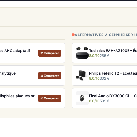
ALTERNATIVES À SENNHEISER 
vec ANC adaptatif
⚖ Comparer
8.0/10
255 €
nalytique
⚖ Comparer
8.0/10
302 €
diophiles plaqués or
Final Audio DX3000 CL – 
⚖ Comparer
8.0/10
599 €