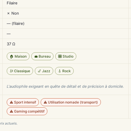
Filaire
✗ Non
— (filaire)
—
37 Ω
🏠 Maison
💼 Bureau
🎛️ Studio
🎻 Classique
🎷 Jazz
🎸 Rock
L'audiophile exigeant en quête de détail et de précision à domicile.
⚠️ Sport intensif
⚠️ Utilisation nomade (transport)
⚠️ Gaming compétitif
rix actuels.