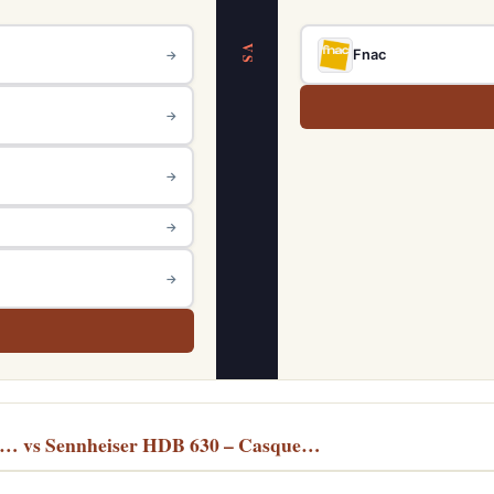
VS
Fnac
→
→
→
→
→
… vs Sennheiser HDB 630 – Casque…