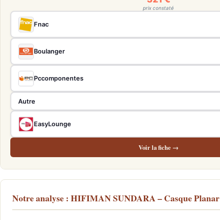
prix constaté
Fnac
Boulanger
Pccomponentes
Autre
EasyLounge
Voir la fiche →
Notre analyse : HIFIMAN SUNDARA – Casque Planar