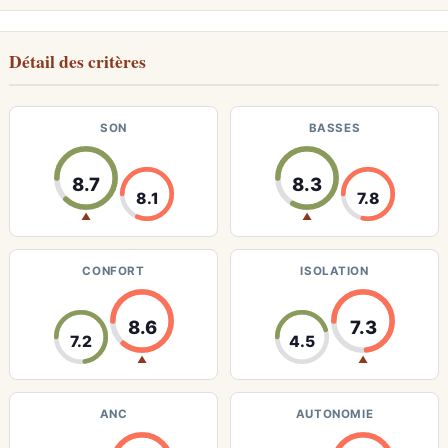
Détail des critères
SON
BASSES
8.7
8.3
8.1
7.8
▲
▲
CONFORT
ISOLATION
8.6
7.3
7.2
4.5
▲
▲
ANC
AUTONOMIE