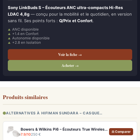
Sony LinkBuds S – Écouteurs ANC ultra-compacts Hi-Res
LDAC 4,8g
— conçu pour la mobilité et le quotidien, en version
sans fil. Ses points forts :
Q/Prix et Confort
.
ANC disponible
+1.4 en Confort
Autonomie disponible
+2.8 en Isolation
Voir la fiche →
Acheter →
Produits similaires
ALTERNATIVES À HIFIMAN SUNDARA – CASQUE…
Bowers & Wilkins Pi6 – Écouteurs True Wireless audiophiles avec ANC adaptatif
⚖ Comparer
7.9/10
250 €