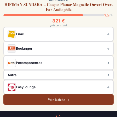
AUDIOPHILE
HIFIMAN SUNDARA – Casque Planar Magnetic Ouvert Over-
Ear Audiophile
7.9
/10
321 €
prix constaté
Fnac
→
Boulanger
→
Pccomponentes
→
Autre
→
EasyLounge
→
Voir la fiche →
VS