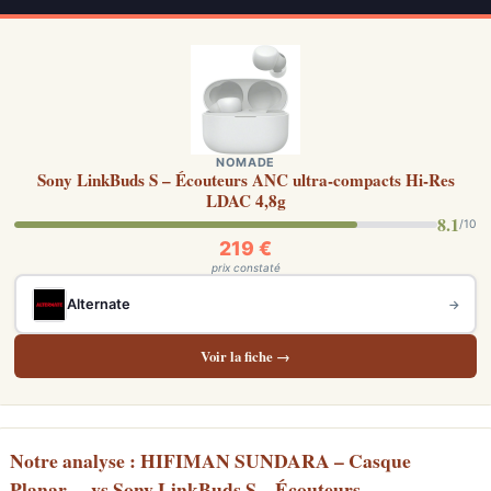
NOMADE
Sony LinkBuds S – Écouteurs ANC ultra-compacts Hi-Res
LDAC 4,8g
8.1
/10
219 €
prix constaté
Alternate
→
Voir la fiche →
Notre analyse : HIFIMAN SUNDARA – Casque
Planar… vs Sony LinkBuds S – Écouteurs…