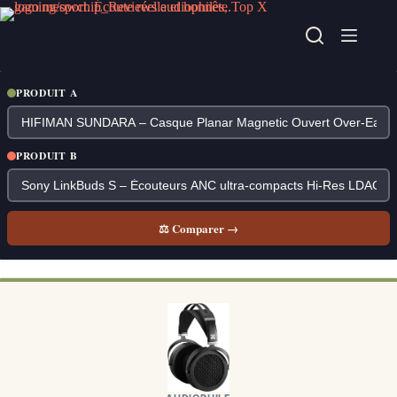
Passer
au
contenu
PRODUIT A
PRODUIT B
⚖ Comparer →