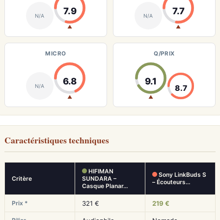
7.9
7.7
N/A
N/A
▲
▲
MICRO
Q/PRIX
6.8
9.1
N/A
8.7
▲
▲
Caractéristiques techniques
HIFIMAN
Sony LinkBuds S
Critère
SUNDARA –
– Écouteurs…
Casque Planar…
Prix *
321 €
219 €