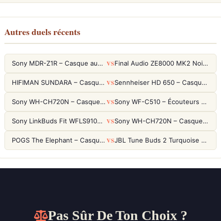
Autres duels récents
VS
Sony MDR-Z1R – Casque audiophile fermé haute résolution
Final Audio ZE8000 MK2 Noir – Écouteurs True Wireless audiophiles 8K Sound
VS
HIFIMAN SUNDARA – Casque Planar Magnetic Ouvert Over-Ear Audiophile
Sennheiser HD 650 – Casque audiophile ouvert pour l'écoute analytique
VS
Sony WH-CH720N – Casque ANC 35h, Ultra-léger (192g) avec Processeur V1
Sony WF-C510 – Écouteurs True Wireless compacts, autonomie 22h et multipoint
VS
Sony LinkBuds Fit WFLS910NW Blanc – Écouteurs Sport Ailes ANC
Sony WH-CH720N – Casque ANC 35h, Ultra-léger (192g) avec Processeur V1
VS
POGS The Elephant – Casque Filaire Enfants 85dB POGS-Safe™ (Éco-Responsable)
JBL Tune Buds 2 Turquoise – Écouteurs True Wireless avec ANC et autonomie 48h
Pas Sûr De Ton Choix ?