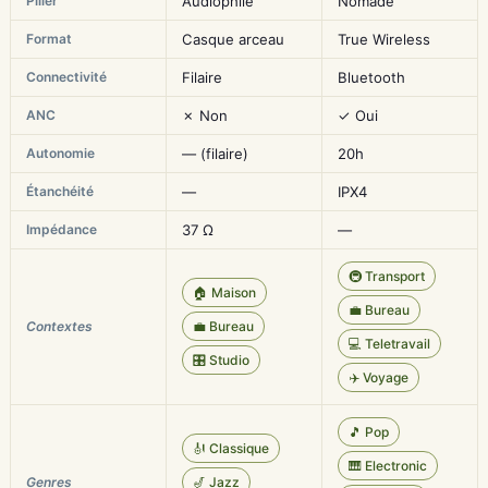
Pilier
Audiophile
Nomade
Format
Casque arceau
True Wireless
Connectivité
Filaire
Bluetooth
ANC
✗ Non
✓ Oui
Autonomie
— (filaire)
20h
Étanchéité
—
IPX4
Impédance
37 Ω
—
🚇 Transport
🏠 Maison
💼 Bureau
Contextes
💼 Bureau
💻 Teletravail
🎛️ Studio
✈️ Voyage
🎵 Pop
🎻 Classique
🎹 Electronic
Genres
🎷 Jazz