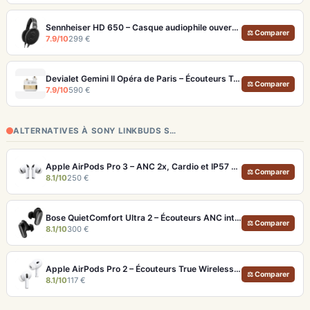
Sennheiser HD 650 – Casque audiophile ouvert pour l'écoute analytique
⚖ Comparer
7.9/10
299 €
Devialet Gemini II Opéra de Paris – Écouteurs True Wireless audiophiles plaqués or
⚖ Comparer
7.9/10
590 €
ALTERNATIVES À SONY LINKBUDS S…
Apple AirPods Pro 3 – ANC 2x, Cardio et IP57 pour Écosystème iOS
⚖ Comparer
8.1/10
250 €
Bose QuietComfort Ultra 2 – Écouteurs ANC intra-auriculaires avec son immersif
⚖ Comparer
8.1/10
300 €
Apple AirPods Pro 2 – Écouteurs True Wireless ANC USB-C Blancs
⚖ Comparer
8.1/10
117 €