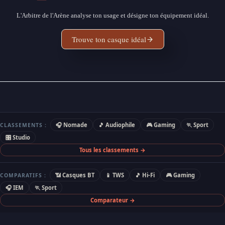
L'Arbitre de l'Arène analyse ton usage et désigne ton équipement idéal.
Trouve ton casque idéal
🎧 Nomade
🎵 Audiophile
🎮 Gaming
🏃 Sport
CLASSEMENTS :
🎛 Studio
Tous les classements →
📶 Casques BT
📱 TWS
🎵 Hi-Fi
🎮 Gaming
COMPARATIFS :
🎧 IEM
🏃 Sport
Comparateur →