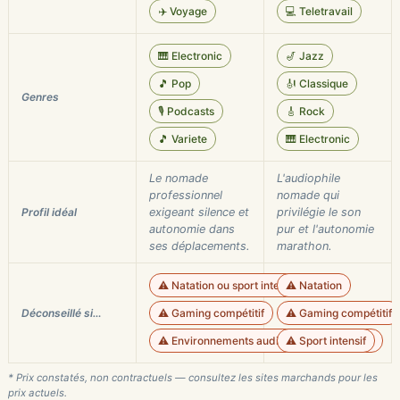
✈️ Voyage
💻 Teletravail
🎹 Electronic
🎷 Jazz
🎵 Pop
🎻 Classique
Genres
🎙️ Podcasts
🎸 Rock
🎵 Variete
🎹 Electronic
Le nomade
L'audiophile
professionnel
nomade qui
Profil idéal
exigeant silence et
privilégie le son
autonomie dans
pur et l'autonomie
ses déplacements.
marathon.
⚠️ Natation ou sport intensif
⚠️ Natation
Déconseillé si…
⚠️ Gaming compétitif
⚠️ Gaming compétitif
⚠️ Environnements audio critiques (studio)
⚠️ Sport intensif
* Prix constatés, non contractuels — consultez les sites marchands pour les
prix actuels.