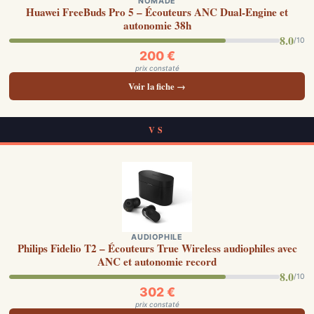
NOMADE
Huawei FreeBuds Pro 5 – Écouteurs ANC Dual-Engine et
autonomie 38h
8.0
/10
200 €
prix constaté
Voir la fiche →
VS
AUDIOPHILE
Philips Fidelio T2 – Écouteurs True Wireless audiophiles avec
ANC et autonomie record
8.0
/10
302 €
prix constaté