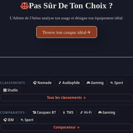
Pas Sûr De Ton Choix ?
L'Arbitre de l'Arène analyse ton usage et désigne ton équipement idéal.
Trouve ton casque idéal
🎧 Nomade
🎵 Audiophile
🎮 Gaming
🏃 Sport
CLASSEMENTS :
🎛 Studio
Tous les classements →
📶 Casques BT
📱 TWS
🎵 Hi-Fi
🎮 Gaming
COMPARATIFS :
🎧 IEM
🏃 Sport
Comparateur →