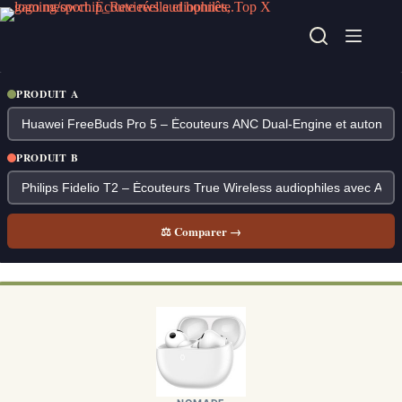
Passer
au
contenu
PRODUIT A
PRODUIT B
⚖ Comparer →