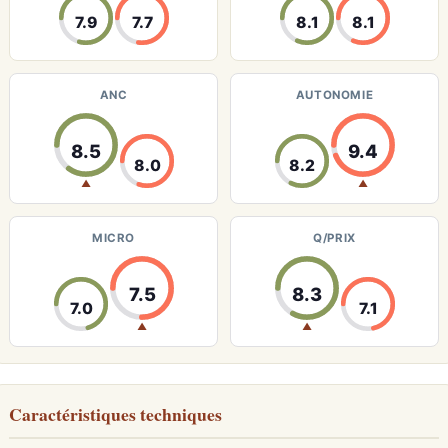
7.9
7.7
8.1
8.1
ANC
AUTONOMIE
8.5
9.4
8.0
8.2
▲
▲
MICRO
Q/PRIX
7.5
8.3
7.0
7.1
▲
▲
Caractéristiques techniques