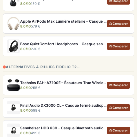
⚖ Comparer
8.0/10
150 €
Apple AirPods Max Lumière stellaire – Casque Hi-Fi ANC pro et audio spatial immersif
⚖ Comparer
8.0/10
579 €
Bose QuietComfort Headphones – Casque sans fil à réduction de bruit légendaire
⚖ Comparer
8.0/10
230 €
ALTERNATIVES À PHILIPS FIDELIO T2…
Technics EAH-AZ100E – Écouteurs True Wireless Hi-Res avec ANC adaptative et Dolby Atmos
⚖ Comparer
8.0/10
255 €
Final Audio DX3000 CL – Casque fermé audiophile 4.4mm symétrique
⚖ Comparer
8.0/10
599 €
Sennheiser HDB 630 – Casque Bluetooth audiophile 60h avec ANC adaptative
⚖ Comparer
8.0/10
499 €