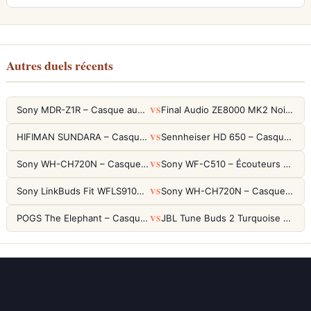
Autres duels récents
VS
Sony MDR-Z1R – Casque audiophile fermé haute résolution
Final Audio ZE8000 MK2 Noir – Écouteurs True Wireless audiophiles 8K Sound
VS
HIFIMAN SUNDARA – Casque Planar Magnetic Ouvert Over-Ear Audiophile
Sennheiser HD 650 – Casque audiophile ouvert pour l'écoute analytique
VS
Sony WH-CH720N – Casque ANC 35h, Ultra-léger (192g) avec Processeur V1
Sony WF-C510 – Écouteurs True Wireless compacts, autonomie 22h et multipoint
VS
Sony LinkBuds Fit WFLS910NW Blanc – Écouteurs Sport Ailes ANC
Sony WH-CH720N – Casque ANC 35h, Ultra-léger (192g) avec Processeur V1
VS
POGS The Elephant – Casque Filaire Enfants 85dB POGS-Safe™ (Éco-Responsable)
JBL Tune Buds 2 Turquoise – Écouteurs True Wireless avec ANC et autonomie 48h