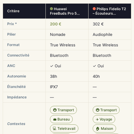
Huawei
Philips Fidelio T2
Critère
FreeBuds Pro 5…
– Écouteurs…
Prix *
200 €
302 €
Pilier
Nomade
Audiophile
Format
True Wireless
True Wireless
Connectivité
Bluetooth
Bluetooth
ANC
✓ Oui
✓ Oui
Autonomie
38h
40h
Étanchéité
IPX7
—
Impédance
—
—
🚇 Transport
🚇 Transport
💼 Bureau
✈️ Voyage
Contextes
💻 Teletravail
🏠 Maison