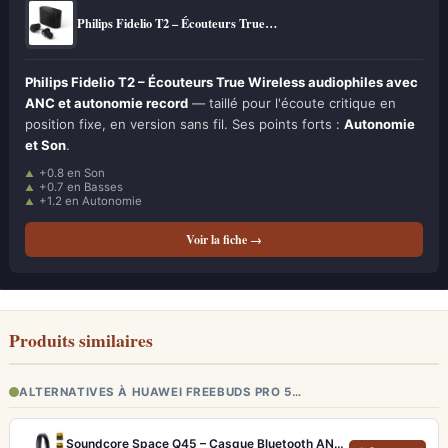
Philips Fidelio T2 – Écouteurs True…
Philips Fidelio T2 – Écouteurs True Wireless audiophiles avec
ANC et autonomie record
— taillé pour l'écoute critique en
position fixe, en version sans fil. Ses points forts :
Autonomie
et Son
.
+0.8 en Son
+0.7 en Basses
+1.2 en Autonomie
Voir la fiche →
Produits similaires
ALTERNATIVES À HUAWEI FREEBUDS PRO 5…
Soundcore Space Q45 – Casque Bluetooth ANC 50h d'autonomie et LDAC Hi-Res