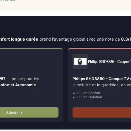
rix actuels.
onfort longue durée
prend l'avantage global avec une note de
8.3/
Philips SHD8850 – Casque
P57
— pensé pour les
Philips SHD8850 – Casque TV sa
nfort et Autonomie
.
la mobilité et le quotidien, en ve
+1.1 en Confort
+1.1 en Isolation
Acheter →