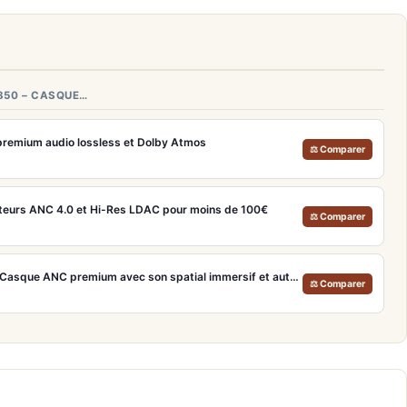
850 – CASQUE…
remium audio lossless et Dolby Atmos
⚖ Comparer
teurs ANC 4.0 et Hi-Res LDAC pour moins de 100€
⚖ Comparer
Bose QuietComfort Ultra – Casque ANC premium avec son spatial immersif et autonomie 30h
⚖ Comparer