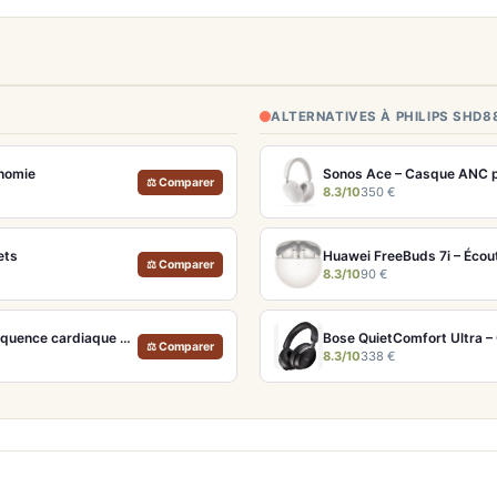
ALTERNATIVES À PHILIPS SHD8
onomie
Sonos Ace – Casque ANC p
⚖ Comparer
8.3/10
350 €
ets
Huawei FreeBuds 7i – Écou
⚖ Comparer
8.3/10
90 €
Sennheiser Momentum Sport – Écouteurs avec capteurs de fréquence cardiaque et température
⚖ Comparer
8.3/10
338 €