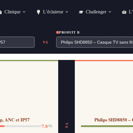
Clinique
L’éclaireur
Challenger
L’
PRODUIT B
VS
ip, ANC et IP57
Philips SHD8850 – C
VS
7.8
/10