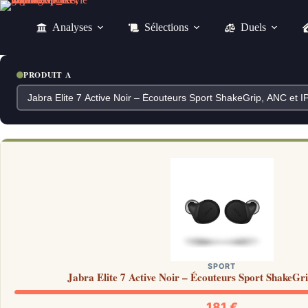
Passer
au
Analyses
Sélections
Duels
contenu
PRODUIT A
SPORT
Jabra Elite 7 Active Noir – Écouteurs Sport ShakeGr
181 €