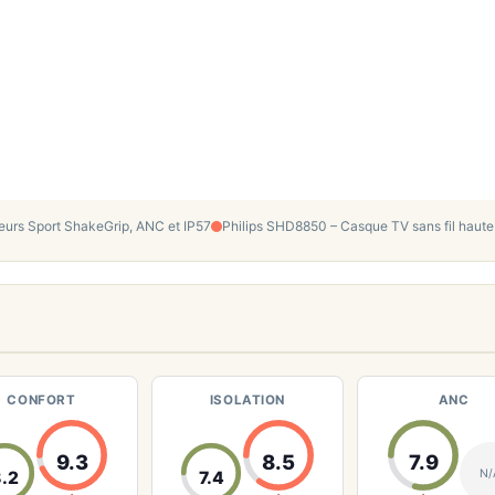
teurs Sport ShakeGrip, ANC et IP57
Philips SHD8850 – Casque TV sans fil haute 
CONFORT
ISOLATION
ANC
9.3
8.5
7.9
N/
8.2
7.4