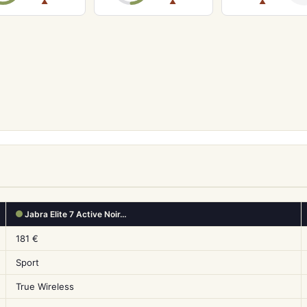
▲
▲
▲
Jabra Elite 7 Active Noir…
181 €
Sport
True Wireless