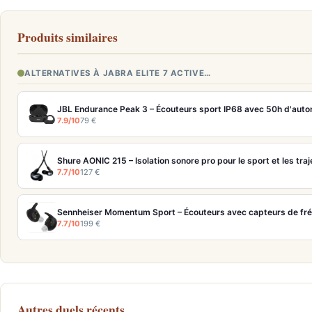
Produits similaires
ALTERNATIVES À JABRA ELITE 7 ACTIVE…
JBL Endurance Peak 3 – Écouteurs sport IP68 avec 50h d'aut
7.9/10
79 €
Shure AONIC 215 – Isolation sonore pro pour le sport et les traj
7.7/10
127 €
7.7/10
199 €
Autres duels récents