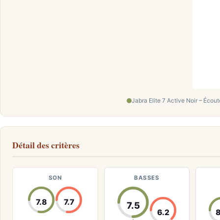
Jabra Elite 7 Active Noir – Écou
Détail des critères
SON
BASSES
7.8
7.7
7.5
6.2