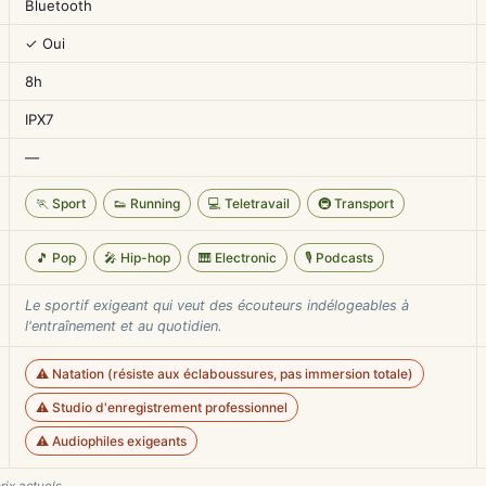
Bluetooth
✓ Oui
8h
IPX7
—
🏃 Sport
👟 Running
💻 Teletravail
🚇 Transport
🎵 Pop
🎤 Hip-hop
🎹 Electronic
🎙️ Podcasts
Le sportif exigeant qui veut des écouteurs indélogeables à
l'entraînement et au quotidien.
⚠️ Natation (résiste aux éclaboussures, pas immersion totale)
⚠️ Studio d'enregistrement professionnel
⚠️ Audiophiles exigeants