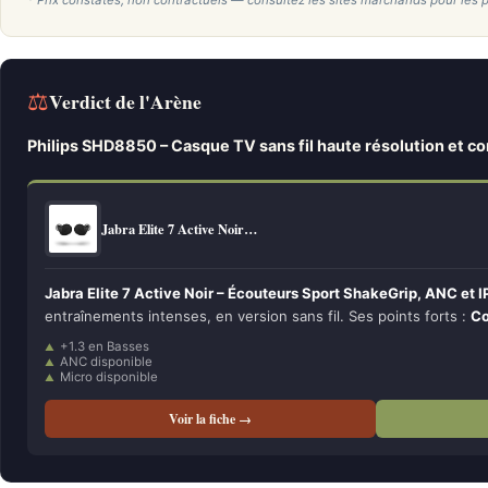
* Prix constatés, non contractuels — consultez les sites marchands pour les p
⚖
Verdict de l'Arène
Philips SHD8850 – Casque TV sans fil haute résolution et c
Jabra Elite 7 Active Noir…
Jabra Elite 7 Active Noir – Écouteurs Sport ShakeGrip, ANC et I
entraînements intenses, en version sans fil. Ses points forts :
Co
+1.3 en Basses
ANC disponible
Micro disponible
Voir la fiche →