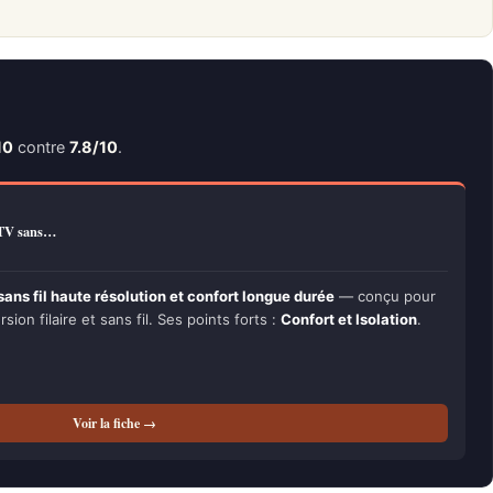
10
contre
7.8/10
.
 TV sans…
ns fil haute résolution et confort longue durée
— conçu pour
rsion filaire et sans fil. Ses points forts :
Confort et Isolation
.
Voir la fiche →