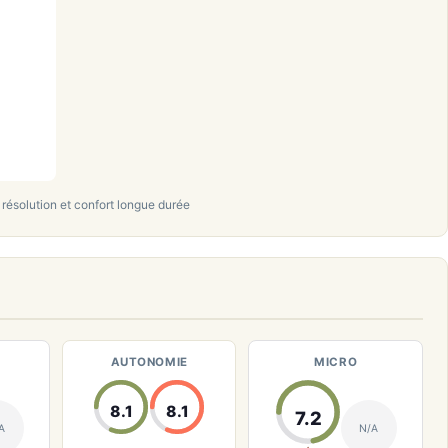
résolution et confort longue durée
AUTONOMIE
MICRO
8.1
8.1
7.2
A
N/A