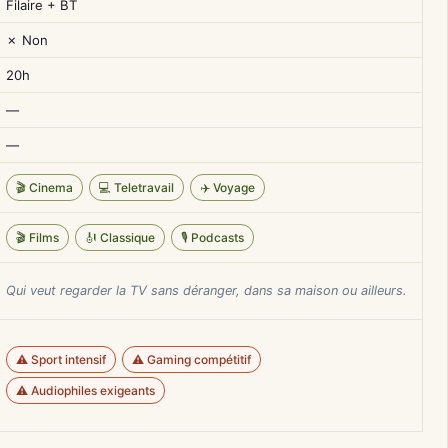
Filaire + BT
✗ Non
20h
—
—
🎬 Cinema
💻 Teletravail
✈️ Voyage
🎬 Films
🎻 Classique
🎙️ Podcasts
Qui veut regarder la TV sans déranger, dans sa maison ou ailleurs.
⚠️ Sport intensif
⚠️ Gaming compétitif
⚠️ Audiophiles exigeants