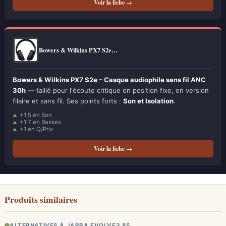
Voir la fiche →
Bowers & Wilkins PX7 S2e…
Bowers & Wilkins PX7 S2e – Casque audiophile sans fil ANC
30h
— taillé pour l'écoute critique en position fixe, en version
filaire et sans fil. Ses points forts :
Son et Isolation
.
+1.5 en Son
+1.7 en Basses
+1 en Q/Prix
Voir la fiche →
Produits similaires
ALTERNATIVES À JABRA EVOLVE3 85…