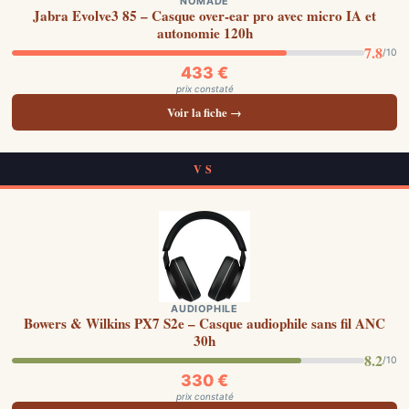
NOMADE
Jabra Evolve3 85 – Casque over-ear pro avec micro IA et
autonomie 120h
7.8
/10
433 €
prix constaté
Voir la fiche →
VS
AUDIOPHILE
Bowers & Wilkins PX7 S2e – Casque audiophile sans fil ANC
30h
8.2
/10
330 €
prix constaté