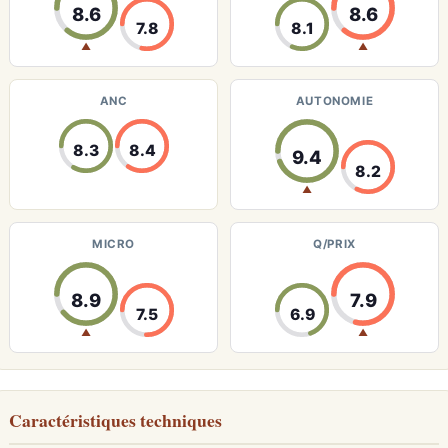
8.6
8.6
7.8
8.1
▲
▲
ANC
AUTONOMIE
8.3
8.4
9.4
8.2
▲
MICRO
Q/PRIX
8.9
7.9
7.5
6.9
▲
▲
Caractéristiques techniques