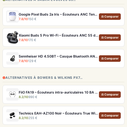
Google Pixel Buds 2a Iris – Écouteurs ANC Tensor A1 et IP54
⚖ Comparer
7.8/10
150 €
Xiaomi Buds 5 Pro Wi-Fi – Écouteurs ANC 55 dB avec triple driver hybride
⚖ Comparer
7.8/10
170 €
Sennheiser HD 4.50BT – Casque Bluetooth ANC 30h, son neutre et pliable
⚖ Comparer
7.8/10
129 €
ALTERNATIVES À BOWERS & WILKINS PX7…
FiiO FA19 – Écouteurs intra-auriculaires 10 BA Knowles avec technologie S.Turbo
⚖ Comparer
8.2/10
990 €
Technics EAH-AZ100 Noir – Écouteurs True Wireless audiophiles avec drivers MFD et autonomie 29h
⚖ Comparer
8.2/10
255 €