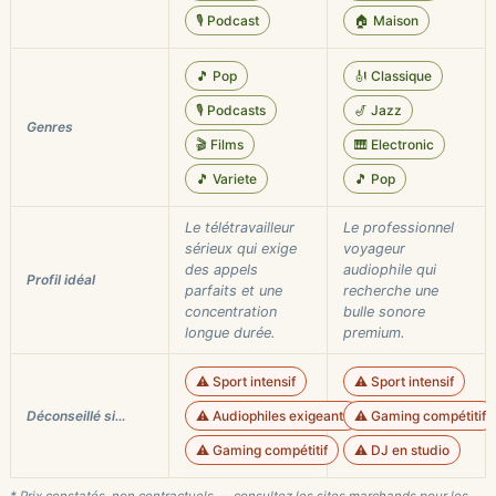
🎙️ Podcast
🏠 Maison
🎵 Pop
🎻 Classique
🎙️ Podcasts
🎷 Jazz
Genres
🎬 Films
🎹 Electronic
🎵 Variete
🎵 Pop
Le télétravailleur
Le professionnel
sérieux qui exige
voyageur
des appels
audiophile qui
Profil idéal
parfaits et une
recherche une
concentration
bulle sonore
longue durée.
premium.
⚠️ Sport intensif
⚠️ Sport intensif
Déconseillé si…
⚠️ Audiophiles exigeants
⚠️ Gaming compétitif
⚠️ Gaming compétitif
⚠️ DJ en studio