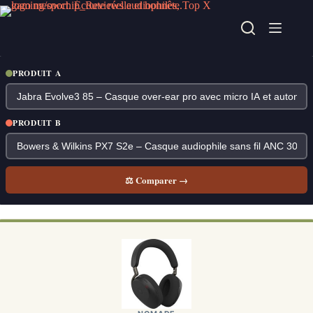
Passer
au
contenu
PRODUIT A
PRODUIT B
⚖ Comparer →