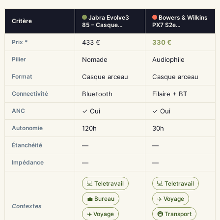
Jabra Evolve3
Bowers & Wilkins
Critère
85 – Casque…
PX7 S2e…
Prix *
433 €
330 €
Pilier
Nomade
Audiophile
Format
Casque arceau
Casque arceau
Connectivité
Bluetooth
Filaire + BT
ANC
✓ Oui
✓ Oui
Autonomie
120h
30h
Étanchéité
—
—
Impédance
—
—
💻 Teletravail
💻 Teletravail
💼 Bureau
✈️ Voyage
Contextes
✈️ Voyage
🚇 Transport