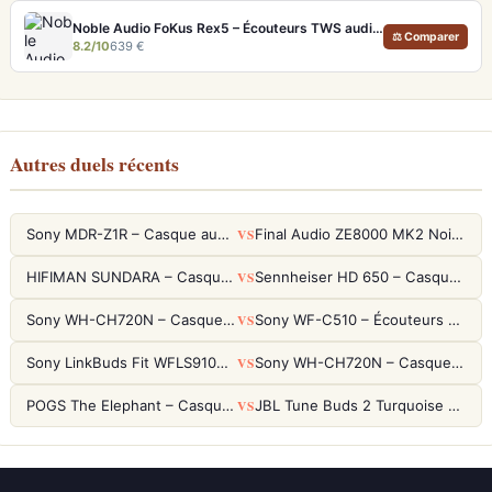
Noble Audio FoKus Rex5 – Écouteurs TWS audiophiles tribrides
⚖ Comparer
8.2/10
639 €
Autres duels récents
VS
Sony MDR-Z1R – Casque audiophile fermé haute résolution
Final Audio ZE8000 MK2 Noir – Écouteurs True Wireless audiophiles 8K Sound
VS
HIFIMAN SUNDARA – Casque Planar Magnetic Ouvert Over-Ear Audiophile
Sennheiser HD 650 – Casque audiophile ouvert pour l'écoute analytique
VS
Sony WH-CH720N – Casque ANC 35h, Ultra-léger (192g) avec Processeur V1
Sony WF-C510 – Écouteurs True Wireless compacts, autonomie 22h et multipoint
VS
Sony LinkBuds Fit WFLS910NW Blanc – Écouteurs Sport Ailes ANC
Sony WH-CH720N – Casque ANC 35h, Ultra-léger (192g) avec Processeur V1
VS
POGS The Elephant – Casque Filaire Enfants 85dB POGS-Safe™ (Éco-Responsable)
JBL Tune Buds 2 Turquoise – Écouteurs True Wireless avec ANC et autonomie 48h