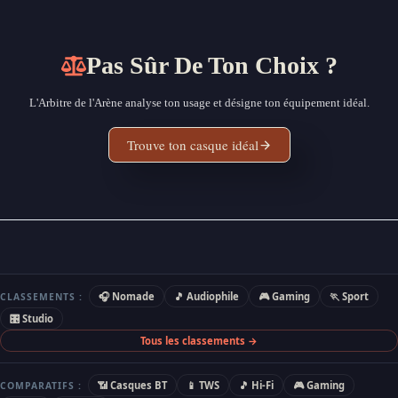
Pas Sûr De Ton Choix ?
L'Arbitre de l'Arène analyse ton usage et désigne ton équipement idéal.
Trouve ton casque idéal
🎧 Nomade
🎵 Audiophile
🎮 Gaming
🏃 Sport
CLASSEMENTS :
🎛 Studio
Tous les classements →
📶 Casques BT
📱 TWS
🎵 Hi-Fi
🎮 Gaming
COMPARATIFS :