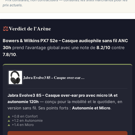
* Prix constatés, non contractuels — consultez les sites marchands pour les
prix actuels.
⚖
Verdict de l'Arène
Bowers & Wilkins PX7 S2e – Casque audiophile sans fil ANC
30h
prend l'avantage global avec une note de
8.2/10
contre
7.8/10
.
Jabra Evolve3 85 – Casque over-ear…
Jabra Evolve3 85 – Casque over-ear pro avec micro IA et
autonomie 120h
— conçu pour la mobilité et le quotidien, en
version sans fil. Ses points forts :
Autonomie et Micro
.
+0.8 en Confort
+1.2 en Autonomie
+1.4 en Micro