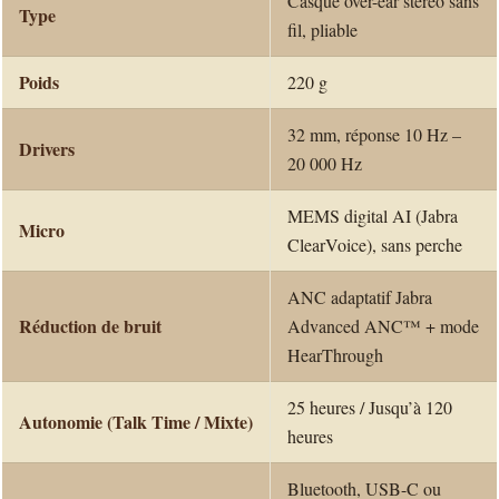
Casque over-ear stéréo sans
Type
fil, pliable
Poids
220 g
32 mm, réponse 10 Hz –
Drivers
20 000 Hz
MEMS digital AI (Jabra
Micro
ClearVoice), sans perche
ANC adaptatif Jabra
Réduction de bruit
Advanced ANC™ + mode
HearThrough
25 heures / Jusqu’à 120
Autonomie (Talk Time / Mixte)
heures
Bluetooth, USB-C ou