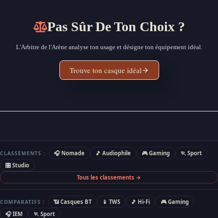
Pas Sûr De Ton Choix ?
L'Arbitre de l'Arène analyse ton usage et désigne ton équipement idéal.
Trouve ton casque idéal
🎧 Nomade
🎵 Audiophile
🎮 Gaming
🏃 Sport
CLASSEMENTS :
🎛 Studio
Tous les classements →
📶 Casques BT
📱 TWS
🎵 Hi-Fi
🎮 Gaming
COMPARATIFS :
🎧 IEM
🏃 Sport