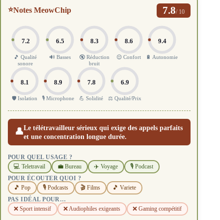
7.8
⭐
Notes MeowChip
/ 10
7.2
6.5
8.3
8.6
9.4
🎵 Qualité
🔊 Basses
🔇 Réduction
😌 Confort
🔋 Autonomie
sonore
bruit
8.1
8.9
7.8
6.9
🛡️ Isolation
🎙️ Microphone
💪 Solidité
⚖️ Qualité/Prix
Le télétravailleur sérieux qui exige des appels parfaits
👤
et une concentration longue durée.
POUR QUEL USAGE ?
💻 Teletravail
💼 Bureau
✈️ Voyage
🎙️ Podcast
POUR ÉCOUTER QUOI ?
🎵 Pop
🎙️ Podcasts
🎬 Films
🎵 Variete
PAS IDÉAL POUR…
❌ Sport intensif
❌ Audiophiles exigeants
❌ Gaming compétitif