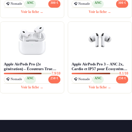
ANC
300 €
ANC
300 €
🎧 Nomade
🎧 Nomade
Voir la fiche →
Voir la fiche →
Apple AirPods Pro (2e
Apple AirPods Pro 3 – ANC 2x,
génération) – Écouteurs True
Cardio et IP57 pour Écosystème
7.9/10
8.1/10
Wireless ANC avec étui MagSafe
iOS
USB-C
ANC
250 €
ANC
250 €
🎧 Nomade
🎧 Nomade
Voir la fiche →
Voir la fiche →