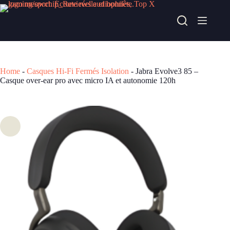
Passer
au
Jabra Evolve3 85 – Casque over-ear pro avec micro IA et autonomie 120h
contenu
Acheter chez alternate
433,00
€
Home
-
Casques Hi-Fi Fermés Isolation
-
Jabra Evolve3 85 –
Casque over-ear pro avec micro IA et autonomie 120h