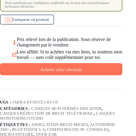
Notes attribuées par intelligence artificielle sur la base des caractéristiques
techniques déclarées.
Comparer ce produit
Prix relevé lors de la publication. Sous réserve de
changement par le vendeur.
Lien affilié: Si tu achètes via mes liens, tu soutiens mon
travail — sans coût supplémentaire pour toi.
Acheter chez alternate
UGS :
JABRA-EVOLVE3-85-UC
CATÉGORIES :
CASQUES HI-FI FERMÉS ISOLATION
,
CASQUES RÉDUCTION DE BRUIT TÉLÉTRAVAIL
,
CASQUES
MONITORING/STUDIO
ÉTIQUETTES :
ANNULATION-BRUIT-MICRO
,
AUTONOMIE-
30H+
,
BLUETOOTH-5-3
,
COMPATIBILITE-PC-CONSOLES
,
MICRO-INTEGRE
,
OVER-EAR