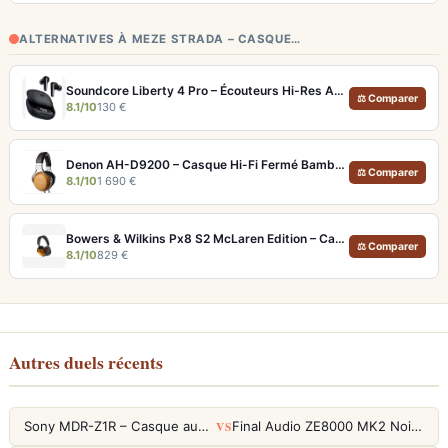
ALTERNATIVES À MEZE STRADA – CASQUE…
Soundcore Liberty 4 Pro – Écouteurs Hi-Res ANC 7 Capteurs et Fast Charge
⚖ Comparer
8.1/10
130 €
Denon AH-D9200 – Casque Hi-Fi Fermé Bambou FreeEdge Portable
⚖ Comparer
8.1/10
1 690 €
Bowers & Wilkins Px8 S2 McLaren Edition – Casque ANC hi-fi luxe et son de référence
⚖ Comparer
8.1/10
829 €
Autres duels récents
VS
Sony MDR-Z1R – Casque audiophile fermé haute résolution
Final Audio ZE8000 MK2 Noir – Écouteurs True Wireless audiophiles 8K Sound