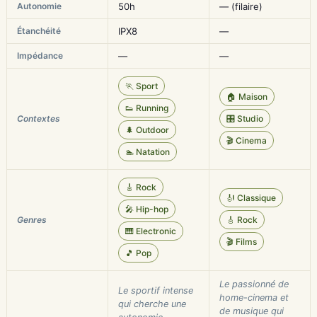
Autonomie
50h
— (filaire)
Étanchéité
IPX8
—
Impédance
—
—
🏃 Sport
🏠 Maison
👟 Running
Contextes
🎛️ Studio
🌲 Outdoor
🎬 Cinema
🏊 Natation
🎸 Rock
🎻 Classique
🎤 Hip-hop
Genres
🎸 Rock
🎹 Electronic
🎬 Films
🎵 Pop
Le passionné de
Le sportif intense
home-cinema et
qui cherche une
de musique qui