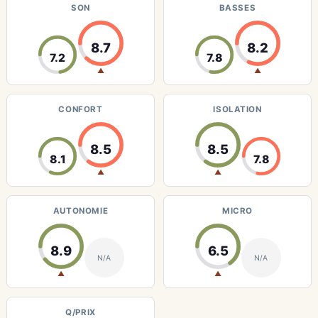
SON
BASSES
8.7
8.2
7.2
7.8
▲
▲
CONFORT
ISOLATION
8.5
8.5
8.1
7.8
▲
▲
AUTONOMIE
MICRO
8.9
6.5
N/A
N/A
▲
▲
Q/PRIX