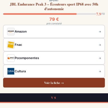
SPORT
JBL Endurance Peak 3 – Écouteurs sport IP68 avec 50h
d'autonomie
7.9
/10
79 €
prix constaté
Amazon
→
Fnac
→
Pccomponentes
→
Cultura
→
Voir la fiche →
VS