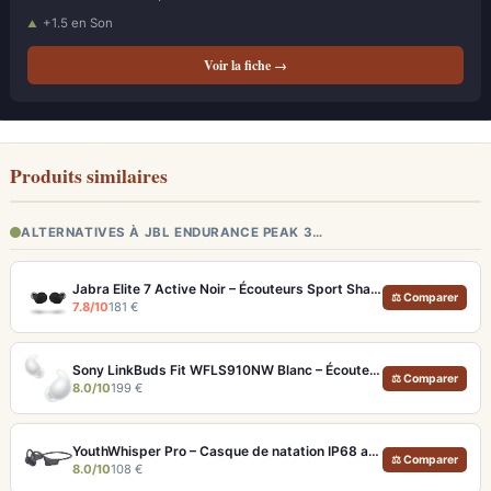
+1.5 en Son
Voir la fiche →
Produits similaires
ALTERNATIVES À JBL ENDURANCE PEAK 3…
Jabra Elite 7 Active Noir – Écouteurs Sport ShakeGrip, ANC et IP57
⚖ Comparer
7.8/10
181 €
Sony LinkBuds Fit WFLS910NW Blanc – Écouteurs Sport Ailes ANC
⚖ Comparer
8.0/10
199 €
YouthWhisper Pro – Casque de natation IP68 avec MP3 32 Go et autonomie 12h
⚖ Comparer
8.0/10
108 €