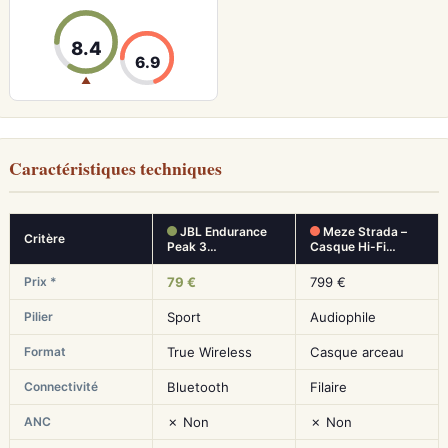
8.4
6.9
▲
Caractéristiques techniques
JBL Endurance
Meze Strada –
Critère
Peak 3…
Casque Hi-Fi…
Prix *
79 €
799 €
Pilier
Sport
Audiophile
Format
True Wireless
Casque arceau
Connectivité
Bluetooth
Filaire
ANC
✗ Non
✗ Non