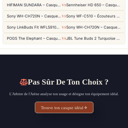
VS
HIFIMAN SUNDARA – Casque Planar Magnetic Ouvert Over-Ear Audiophile
Sennheiser HD 650 – Casque audiophile ouvert pour l'écoute analytique
VS
Sony WH-CH720N – Casque ANC 35h, Ultra-léger (192g) avec Processeur V1
Sony WF-C510 – Écouteurs True Wireless compacts, autonomie 22h et multipoint
VS
Sony LinkBuds Fit WFLS910NW Blanc – Écouteurs Sport Ailes ANC
Sony WH-CH720N – Casque ANC 35h, Ultra-léger (192g) avec Processeur V1
VS
POGS The Elephant – Casque Filaire Enfants 85dB POGS-Safe™ (Éco-Responsable)
JBL Tune Buds 2 Turquoise – Écouteurs True Wireless avec ANC et autonomie 48h
Pas Sûr De Ton Choix ?
L'Arbitre de l'Arène analyse ton usage et désigne ton équipement idéal.
Trouve ton casque idéal