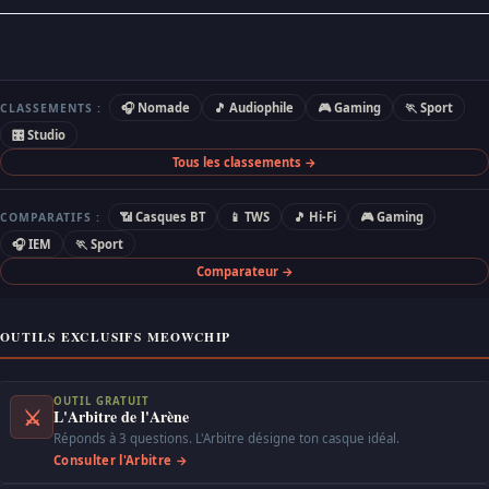
🎧 Nomade
🎵 Audiophile
🎮 Gaming
🏃 Sport
CLASSEMENTS :
🎛 Studio
Tous les classements →
📶 Casques BT
📱 TWS
🎵 Hi-Fi
🎮 Gaming
COMPARATIFS :
🎧 IEM
🏃 Sport
Comparateur →
OUTILS EXCLUSIFS MEOWCHIP
OUTIL GRATUIT
⚔
L'Arbitre de l'Arène
Réponds à 3 questions. L'Arbitre désigne ton casque idéal.
Consulter l'Arbitre →