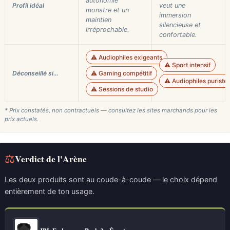
autonomie
Profil idéal
veut une
monstre et un
immersion
maintien
silencieuse et
irréprochable.
confortable.
⚠️ Audiophiles exigeants
⚠️ Sport intensif
Déconseillé si…
⚠️ Gaming compétitif
⚠️ Audiophiles puriste
⚠️ Sessions de studio
* Prix constatés, non contractuels — consultez les sites marchands pour les
prix actuels.
⚖
Verdict de l'Arène
Les deux produits sont au coude-à-coude — le choix dépend
entièrement de ton usage.